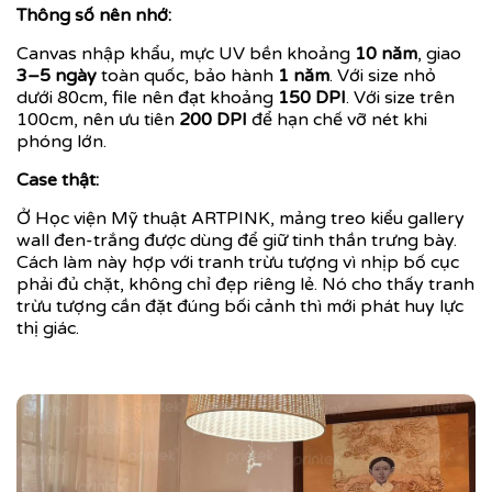
Thông số nên nhớ:
Canvas nhập khẩu, mực UV bền khoảng
10 năm
, giao
3–5 ngày
toàn quốc, bảo hành
1 năm
. Với size nhỏ
dưới 80cm, file nên đạt khoảng
150 DPI
. Với size trên
100cm, nên ưu tiên
200 DPI
để hạn chế vỡ nét khi
phóng lớn.
Case thật:
Ở Học viện Mỹ thuật ARTPINK, mảng treo kiểu gallery
wall đen-trắng được dùng để giữ tinh thần trưng bày.
Cách làm này hợp với tranh trừu tượng vì nhịp bố cục
phải đủ chặt, không chỉ đẹp riêng lẻ. Nó cho thấy tranh
trừu tượng cần đặt đúng bối cảnh thì mới phát huy lực
thị giác.