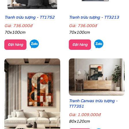
Tranh trừu tượng - TT1752
Tranh trừu tượng - TT3213
Giá:
736.000đ
Giá:
736.000đ
70x100cm
70x100cm
Đặt hàng
Đặt hàng
Tranh Canvas trừu tượng -
TT7351
Giá:
1.009.000đ
80x120cm