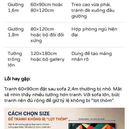
Giường
60×90cm hoặc
Treo cao vừa phải,
1,6m
80×120cm
tránh đè xuống đầu
giường
Giường
80×120cm
Hợp phòng ngủ hiện
1,8m
hoặc bộ đôi đối
đại
xứng
Tường
120×180cm
Dùng để tạo mảng
trống
hoặc bộ gallery
nhấn rõ
lớn
Lỗi hay gặp:
Tranh 60×90cm đặt sau sofa 2,4m thường bị nhỏ. Mắt
sẽ nhìn thấy nhiều tường hơn tranh. Với sofa lớn, bức
tranh nên đủ rộng để giữ tỷ lệ không bị “lọt thỏm”.