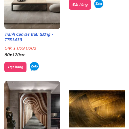
Đặt hàng
Tranh Canvas trừu tượng -
TT51433
Giá:
1.009.000đ
80x120cm
Đặt hàng