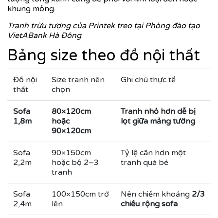
khung mỏng.
Tranh trừu tượng của Printek treo tại Phòng đào tạo
VietABank Hà Đông
Bảng size theo đồ nội thất
Đồ nội
Size tranh nên
Ghi chú thực tế
thất
chọn
Sofa
80×120cm
Tranh nhỏ hơn dễ bị
1,8m
hoặc
lọt giữa mảng tường
90×120cm
Sofa
90×150cm
Tỷ lệ cân hơn một
2,2m
hoặc bộ 2–3
tranh quá bé
tranh
Sofa
100×150cm trở
Nên chiếm khoảng
2/3
2,4m
lên
chiều rộng sofa