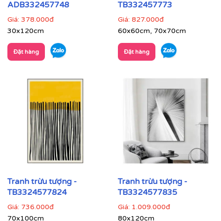
ADB332457748
TB332457773
Giá:
378.000đ
Giá:
827.000đ
30x120cm
60x60cm, 70x70cm
Đặt hàng
Đặt hàng
Tranh trừu tượng -
Tranh trừu tượng -
TB3324577824
TB3324577835
Giá:
736.000đ
Giá:
1.009.000đ
70x100cm
80x120cm