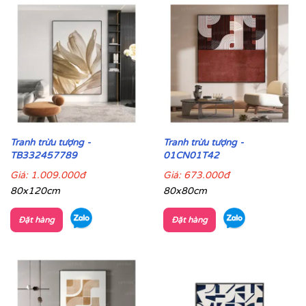
Tranh trừu tượng -
Tranh trừu tượng -
TB332457789
01CN01T42
Giá:
1.009.000đ
Giá:
673.000đ
80x120cm
80x80cm
Đặt hàng
Đặt hàng