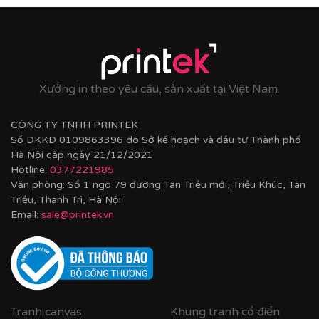
Xưởng in theo yêu cầu, sản xuất tại Việt Nam.
CÔNG TY TNHH PRINTEK
Số DKKD 0109863396 do Sở kế hoạch và đầu tư Thành phố
Hà Nội cấp ngày 21/12/2021
Hotline:
0377221985
Văn phòng: Số 1 ngõ 79 đường Tân Triều mới, Triều Khúc, Tân
Triều, Thanh Trì, Hà Nội
Email:
sale@printek.vn
Tranh canvas
Khung tranh cổ điển