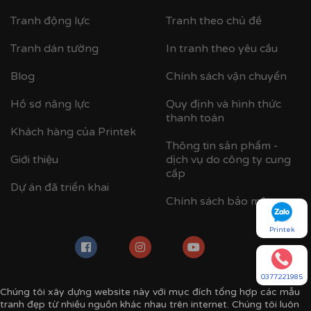
Tranh động lực
Tranh theo chủ đề
Tranh dán tường
In tranh theo yêu cầu
Blog
Chính sách vận chuyển
Hồ sơ năng lực
Quy định và hình thức
thanh toán
Khách hàng của Printek
Thông tin sản phẩm -
Giới thiệu
dịch vụ do công ty cung
cấp
Dự án đã triển khai
Chính sách bảo mật
Printek
0377221985
Chúng tôi xây dựng website này với mục đích tổng hợp các mẫu
tranh đẹp từ nhiều nguồn khác nhau trên internet. Chúng tôi luôn