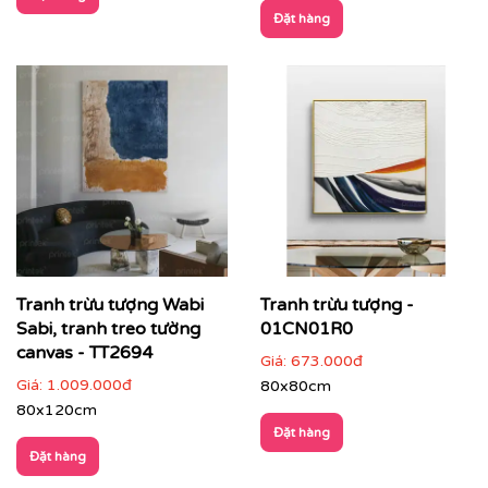
Đặt hàng
👉 Gợi ý phối hợp:
Tranh trừu tượng Wabi
Tranh trừu tượng -
Chọn tranh có
tông màu liên kết với nội thất
(sofa,
Sabi, tranh treo tường
01CN01R0
thảm, ánh sáng)
canvas - TT2694
Giá:
673.000đ
Treo tranh khổ lớn hoặc bộ tranh để tạo ấn tượng
Giá:
1.009.000đ
80x80cm
mạnh
80x120cm
Đặt hàng
Không gian nên tối giản để tranh trở thành tâm
Đặt hàng
điểm