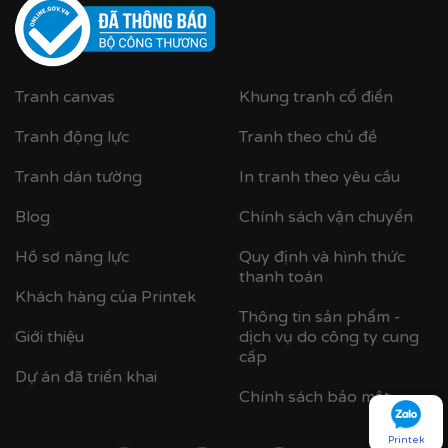
Tranh canvas
Khung tranh cổ điển
Tranh động lực
Tranh theo chủ đề
Tranh dán tường
In tranh theo yêu cầu
Blog
Chính sách vận chuyển
Cận cảnh tranh in trên chất liệu canvas công nghệ in
Hồ sơ năng lực
Quy định và hình thức
UV
thanh toán
Khách hàng của Printek
✨
Chất liệu khung bền bỉ
Thông tin sản phẩm -
Giới thiệu
dịch vụ do công ty cung
Tranh được căng lên khung thông đã qua xử lý
cấp
chống cong vênh, ẩm mốc.
Dự án đã triển khai
Chính sách bảo mật
Hoàn thiện bằng khung bo viền chất liệu nhựa
composite cao cấp nâng tầm giá trị tranh.
Printek