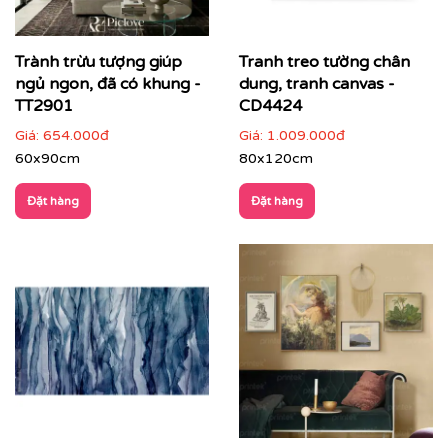
Tranh trừu tượng phù hợp với nhiều loại hình không
gian:
Trành trừu tượng giúp
Tranh treo tường chân
ngủ ngon, đã có khung -
dung, tranh canvas -
Phòng khách hiện đại, căn hộ cao cấp
: làm điểm
TT2901
CD4424
nhấn trung tâm
Giá:
654.000đ
Giá:
1.009.000đ
60x90cm
80x120cm
Đặt hàng
Đặt hàng