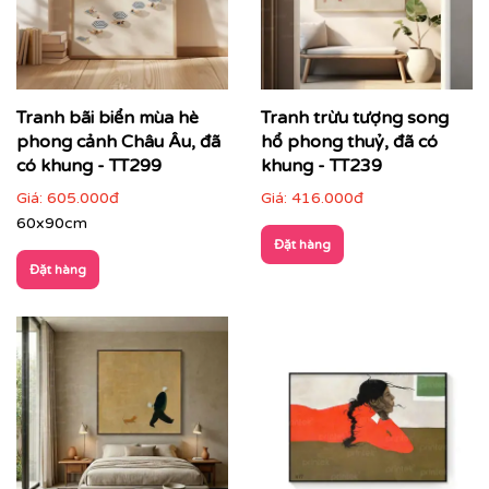
Tranh bãi biển mùa hè
Tranh trừu tượng song
phong cảnh Châu Âu, đã
hổ phong thuỷ, đã có
có khung - TT299
khung - TT239
Giá:
605.000đ
Giá:
416.000đ
60x90cm
Đặt hàng
Đặt hàng
Cách phối tranh trừu tượng với nội thất & không gian