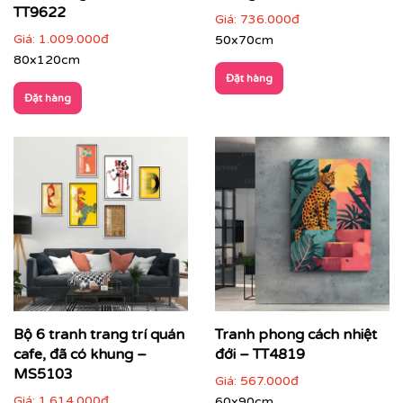
TT9622
Giá:
736.000đ
Giá:
1.009.000đ
50x70cm
80x120cm
Đặt hàng
Đặt hàng
Nhà hàng, lounge, quầy bar, khách sạn
: tăng tính
nghệ thuật và nhận diện thương hiệu
Bộ 6 tranh trang trí quán
Tranh phong cách nhiệt
cafe, đã có khung –
đới – TT4819
MS5103
Giá:
567.000đ
Giá:
1.614.000đ
60x90cm