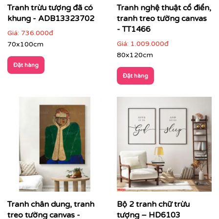
Tranh trừu tượng đã có
Tranh nghệ thuật cổ điển,
khung - ADB13323702
tranh treo tường canvas
- TT1466
Giá:
736.000đ
Giá:
1.009.000đ
70x100cm
80x120cm
Văn phòng, phòng họp lãnh đạo
: thể hiện tư duy
Đặt hàng
sáng tạo và chuyên nghiệp
Đặt hàng
Tranh chân dung, tranh
Bộ 2 tranh chữ trừu
treo tường canvas -
tượng – HD6103