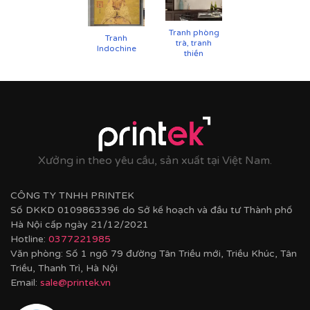
Tranh phòng
Tranh
trà, tranh
Indochine
thiền
Cận cảnh tranh in trên chất liệu canvas công nghệ in
UV
Xưởng in theo yêu cầu, sản xuất tại Việt Nam.
CÔNG TY TNHH PRINTEK
Số DKKD 0109863396 do Sở kế hoạch và đầu tư Thành phố
Hà Nội cấp ngày 21/12/2021
Hotline:
0377221985
Văn phòng: Số 1 ngõ 79 đường Tân Triều mới, Triều Khúc, Tân
Triều, Thanh Trì, Hà Nội
Email:
sale@printek.vn