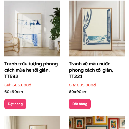
hiện đại
Tranh trừu tượng
không mô tả thế giới theo hình khối
cụ thể, mà truyền tải cảm xúc, nhịp điệu và chiều sâu
thông qua màu sắc, đường nét và bố cục. Đây là dòng
tranh được ưa chuộng trong các không gian hiện đại,
cao cấp – nơi nghệ thuật trở thành
tuyên ngôn thẩm
mỹ
và cá tính của gia chủ hay thương hiệu.
Tranh trừu tượng phong
Tranh vẽ màu nước
cách mùa hè tối giản,
phong cách tối giản,
TT592
TT221
Giá:
605.000đ
Giá:
605.000đ
60x90cm
60x90cm
Đặt hàng
Đặt hàng