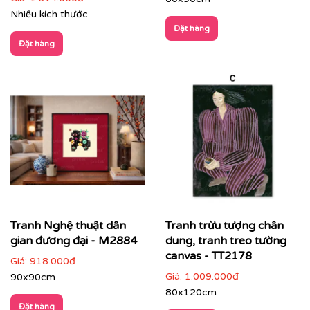
Nhiều kích thước
Đặt hàng
Đặt hàng
Showroom, gallery, không gian trưng bày
: tạo
chiều sâu và nhịp điệu không gian
Tranh Nghệ thuật dân
Tranh trừu tượng chân
gian đương đại - M2884
dung, tranh treo tường
canvas - TT2178
Giá:
918.000đ
Giá:
1.009.000đ
90x90cm
80x120cm
Đặt hàng