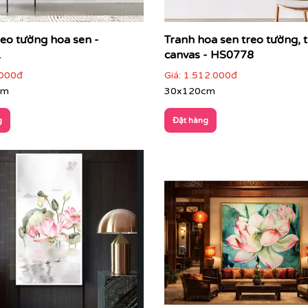
reo tường hoa sen -
Tranh hoa sen treo tường, 
1
canvas - HS0778
000đ
Giá:
1.512.000đ
cm
30x120cm
g
Đặt hàng
diện cho sự thanh cao, an nhiên và trí tuệ
c thư giãn, nhẹ nhàng
h nhạt… phù hợp nhiều phong cách nội thất
ài, không lỗi thời