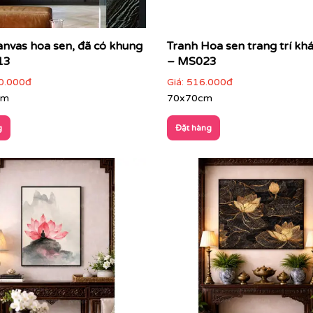
anvas hoa sen, đã có khung
Tranh Hoa sen trang trí kh
13
– MS023
0.000đ
Giá:
516.000đ
cm
70x70cm
g
Đặt hàng