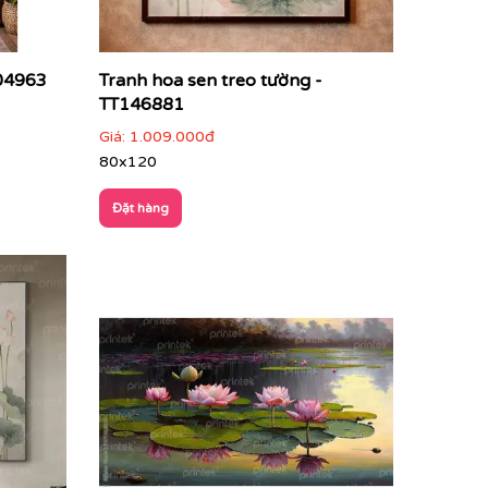
S04963
Tranh hoa sen treo tường -
TT146881
Giá:
1.009.000đ
80x120
Đặt hàng