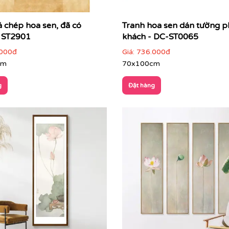
á chép hoa sen, đã có
Tranh hoa sen dán tường 
 ST2901
khách - DC-ST0065
000đ
Giá:
736.000đ
cm
70x100cm
g
Đặt hàng