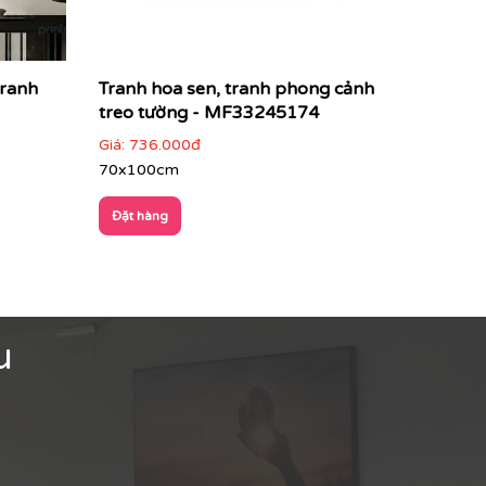
tranh
Tranh hoa sen, tranh phong cảnh
treo tường - MF33245174
Giá:
736.000đ
70x100cm
Đặt hàng
u