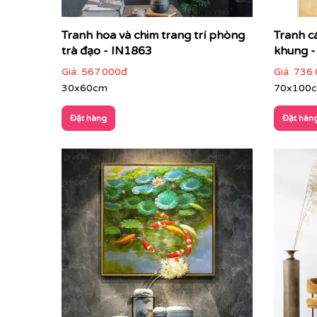
Tranh hoa và chim trang trí phòng
Tranh c
trà đạo - IN1863
khung -
Giá:
567.000đ
Giá:
736.
30x60cm
70x100
Đặt hàng
Đặt hàn