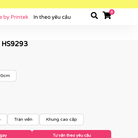
0
e by Printek
In theo yêu cầu
- HS9293
20cm
e
Tràn viền
Khung cao cấp
ngay
Tư vấn theo yêu cầu