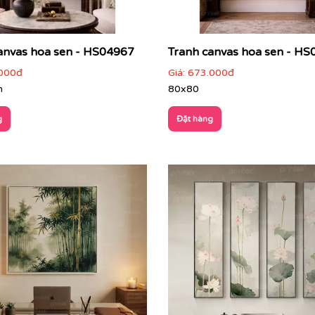
anvas hoa sen - HS04967
Tranh canvas hoa sen - H
000đ
Giá:
673.000đ
m
80x80
g
Đặt hàng