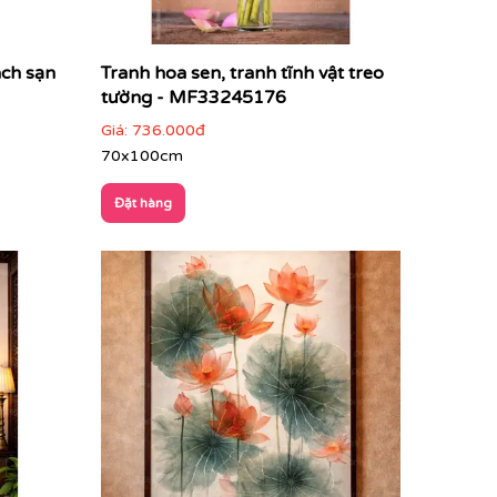
ách sạn
Tranh hoa sen, tranh tĩnh vật treo
tường - MF33245176
Giá:
736.000đ
70x100cm
Đặt hàng