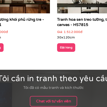
ương khói phủ rừng tre -
Tranh hoa sen treo tường, 
1
canvas - HS7815
ian
000đ
Giá:
1.512.000đ
m
30x120cm
ng gian khác nhau:
 bộ tranh đồng bộ tạo điểm nhấn tinh tế
g
Đặt hàng
Tôi cần in tranh theo yêu cầ
Tôi đã có mẫu tranh và kích thước
Chat với tư vấn viên