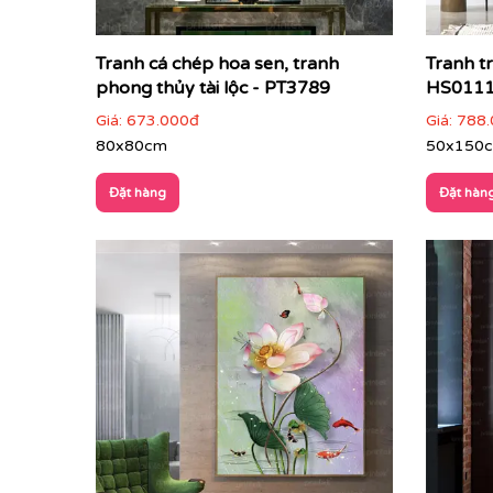
Tranh cá chép hoa sen, tranh
Tranh t
phong thủy tài lộc - PT3789
HS011
Giá:
673.000đ
Giá:
788.
80x80cm
50x150
Đặt hàng
Đặt hàn
Điểm đặc trưng của tranh hoa sen
Biểu tượng tinh thần sâu sắc
: hoa sen đại 
Hình ảnh mềm mại, tinh tế
: dễ tạo cảm giá
Màu sắc trang nhã
: trắng, hồng, be, xan
Tính ứng dụng cao
: phù hợp trang trí lâu d