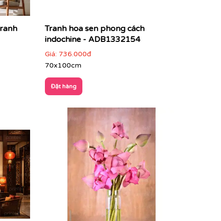
tranh
Tranh hoa sen phong cách
indochine - ADB1332154
Giá:
736.000đ
70x100cm
Đặt hàng