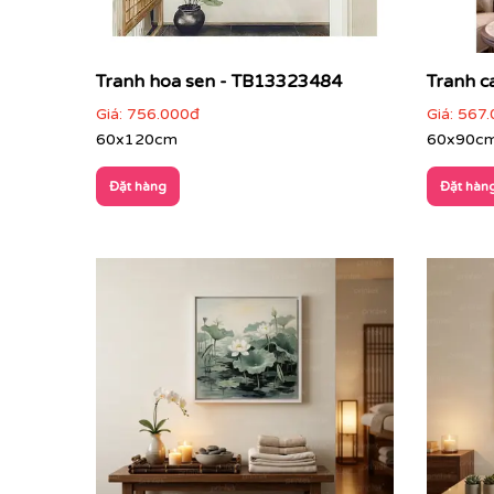
Tranh hoa sen - TB13323484
Tranh c
Giá:
756.000đ
Giá:
567.
60x120cm
60x90c
Đặt hàng
Đặt hàn