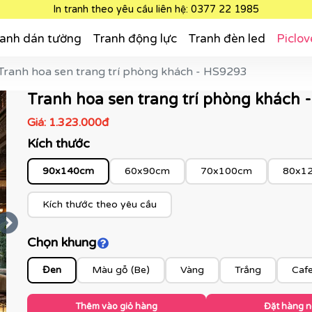
In tranh theo yêu cầu liên hệ: 0377 22 1985
anh dán tường
Tranh động lực
Tranh đèn led
Piclov
Tranh hoa sen trang trí phòng khách - HS9293
Tranh hoa sen trang trí phòng khách 
Giá:
1.323.000đ
Kích thước
90x140cm
60x90cm
70x100cm
80x1
Kích thước theo yêu cầu
Chọn khung
Click để xem màu khung
Đen
Màu gỗ (Be)
Vàng
Trắng
Caf
Thêm vào giỏ hàng
Đặt hàng 