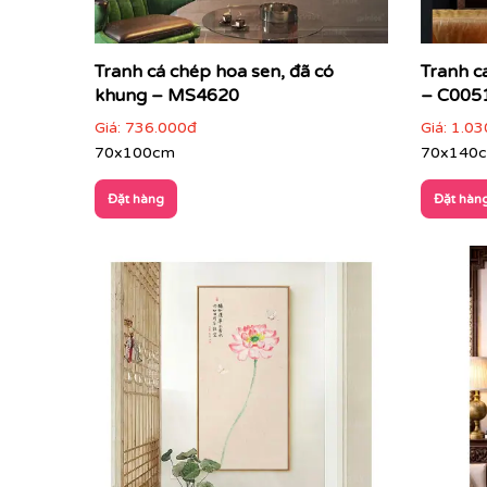
Tranh cá chép hoa sen, đã có
Tranh c
khung – MS4620
– C005
Giá:
736.000đ
Giá:
1.03
70x100cm
70x140
Đặt hàng
Đặt hàn