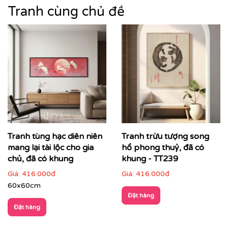
trang trí – mà còn là biểu tượng của gu thẩm mỹ tinh
Tranh cùng chủ đề
tế, sự hoài cổ nhưng vẫn sang trọng hiện đại.
Tranh tùng hạc diên niên
Tranh trừu tượng song
mang lại tài lộc cho gia
hổ phong thuỷ, đã có
chủ, đã có khung
khung - TT239
Giá:
416.000đ
Giá:
416.000đ
60x60cm
Đặt hàng
Đặt hàng