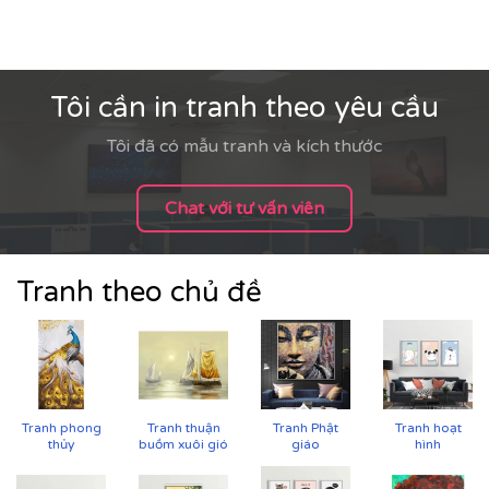
Tôi cần in tranh theo yêu cầu
Tôi đã có mẫu tranh và kích thước
Chat với tư vấn viên
Tranh theo chủ đề
Tranh phong
Tranh thuận
Tranh Phật
Tranh hoạt
Cận cảnh tranh in trên chất liệu canvas công nghệ in
thủy
buồm xuôi gió
giáo
hình
UV