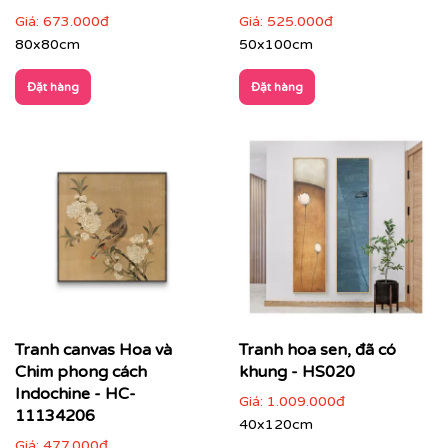
Giá:
673.000đ
Giá:
525.000đ
80x80cm
50x100cm
Đặt hàng
Đặt hàng
Tranh canvas Hoa và
Tranh hoa sen, đã có
Chim phong cách
khung - HS020
Indochine - HC-
Giá:
1.009.000đ
11134206
40x120cm
Giá:
477.000đ