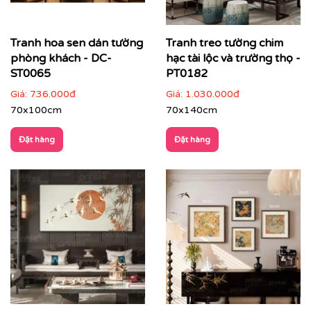
Tranh hoa sen dán tường
Tranh treo tường chim
phòng khách - DC-
hạc tài lộc và trường thọ -
ST0065
PT0182
Giá:
736.000đ
Giá:
1.030.000đ
70x100cm
70x140cm
Đặt hàng
Đặt hàng
✔
Phòng ngủ
: nhẹ nhàng, thư thái, giúp không gian
nghỉ ngơi thêm tinh tế.