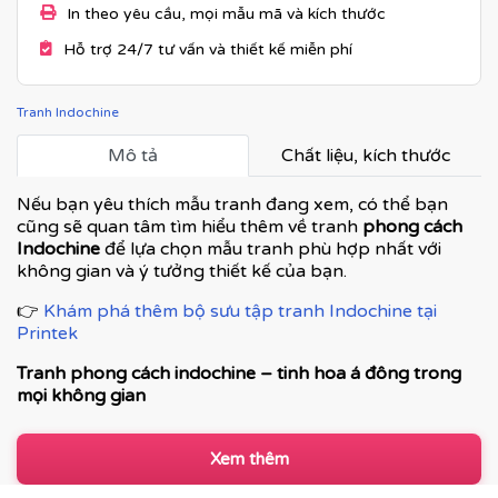
In theo yêu cầu, mọi mẫu mã và kích thước
Hỗ trợ 24/7 tư vấn và thiết kế miễn phí
Tranh Indochine
Mô tả
Chất liệu, kích thước
Nếu bạn yêu thích mẫu tranh đang xem, có thể bạn
cũng sẽ quan tâm tìm hiểu thêm về tranh
phong cách
Indochine
để lựa chọn mẫu tranh phù hợp nhất với
không gian và ý tưởng thiết kế của bạn.
👉
Khám phá thêm bộ sưu tập tranh Indochine tại
Printek
Tranh phong cách indochine – tinh hoa á đông trong
mọi không gian
Tranh phong cách Indochine là dòng tranh nghệ thuật
kết hợp hài hòa giữa vẻ đẹp cổ điển Á Đông và nét tinh
Xem thêm
tế của kiến trúc Pháp thuộc địa. Đây không chỉ là tranh