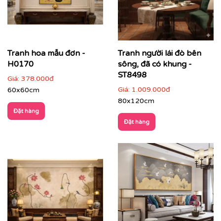
Tranh hoa mẫu đơn -
Tranh người lái đò bên
H0170
sông, đã có khung -
ST8498
Giá:
378.000đ
Giá:
1.009.000đ
60x60cm
80x120cm
Đặt hàng
Đặt hàng
Tranh Indochine phù hợp với nhiều loại không gian:
✔
Phòng khách
: tạo điểm nhấn sang trọng, ấm áp, dễ
thu hút ánh nhìn ngay từ cửa ra vào.