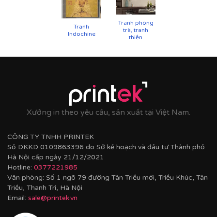
UV
Tranh phòng
✨
Chất liệu khung bền bỉ
Tranh
trà, tranh
Indochine
thiền
Tranh được căng lên khung thông đã qua xử lý
chống cong vênh, ẩm mốc.
Hoàn thiện bằng khung bo viền chất liệu nhựa
composite cao cấp nâng tầm giá trị tranh.
Xưởng in theo yêu cầu, sản xuất tại Việt Nam.
CÔNG TY TNHH PRINTEK
Số DKKD 0109863396 do Sở kế hoạch và đầu tư Thành phố
Hà Nội cấp ngày 21/12/2021
Hotline:
0377221985
Văn phòng: Số 1 ngõ 79 đường Tân Triều mới, Triều Khúc, Tân
Triều, Thanh Trì, Hà Nội
Email:
sale@printek.vn