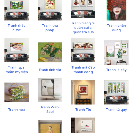
Tranh trang trí
Tranh thác
Tranh thư
Tranh chân
quán cafe,
nước
pháp
dung
quán trà sữa
Tranh spa,
Tranh mã đáo
Tranh tĩnh vật
Tranh lá cây
thẩm mỹ viện
thành công
Tranh Wabi
Tranh hoa
Tranh Tết
Tranh tứ quý
Sabi
Cận cảnh tranh in trên chất liệu canvas công nghệ in