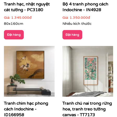
Tranh hạc, nhật nguyệt
Bộ 4 tranh phong cách
cát tường - PC3180
Indochine - IN4928
Giá:
1.345.000đ
Giá:
1.350.000đ
80x160cm
Nhiều kích thước
Đặt hàng
Đặt hàng
Tranh chim hạc phong
Tranh chú nai trong rừng
✔
Phòng thiền, phòng trà, phòng Yoga
: tăng sự tập
cách Indochine -
hoa, tranh treo tường
trung, cân bằng cảm xúc.
ID166958
canvas - TT7173