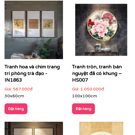
Tranh hoa và chim trang
Tranh tròn, tranh bán
trí phòng trà đạo -
nguyệt đã có khung –
IN1863
HS007
Giá:
567.000đ
Giá:
1.050.000đ
30x60cm
100x100cm
Đặt hàng
Đặt hàng
ĐIỂM ĐẶC TRƯNG CỦA TRANH INDOCHINE
Tông màu trầm ấm
: Be, nâu, vàng nghệ, xám