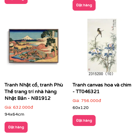
Đặt hàng
CHẤT LIỆU & CHẤT LƯỢNG TRANH PRINTEK
Tại
Printek
, mỗi bức tranh Indochine được sản xuất với
tiêu chuẩn cao:
Tranh Nhật cổ, tranh Phù
Tranh canvas hoa và chim
✨
Chất liệu vải in cao cấp
Thế trang trí nhà hàng
- TT046321
Vải canvas dày dặn, bề mặt sần nhẹ, giữ màu tốt,
Nhật Bản - NB1912
Giá:
756.000đ
không lo bạc phai màu.
Giá:
632.000đ
60x120
94x64cm
Tăng độ bám mực, cho hình ảnh sắc nét, sống
động.
Đặt hàng
Đặt hàng