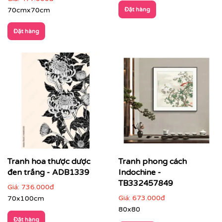
70cmx70cm
Đặt hàng
Đặt hàng
✔
Không gian quán cà phê, khách sạn, spa
: tăng trải
nghiệm vừa hoài niệm vừa hiện đại.
Tranh hoa thược dược
Tranh phong cách
đen trắng - ADB1339
Indochine -
TB332457849
Giá:
736.000đ
Giá:
673.000đ
70x100cm
80x80
Đặt hàng