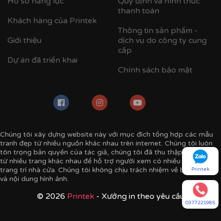
Hồ sơ năng lực
Quy định và hình thức
thanh toán
Khách hàng của Printek
Thông tin sản phẩm -
Giới thiệu
dịch vụ do công ty cung
cấp
Dự án đã triển khai
Chính sách bảo mật
Chúng tôi xây dựng website này với mục đích tổng hợp các mẫu
tranh đẹp từ nhiều nguồn khác nhau trên internet. Chúng tôi luôn
tôn trọng bản quyền của tác giả, chúng tôi đã thu thập mẫu tranh
từ nhiều trang khác nhau để hỗ trợ người xem có nhiều ý tưởng
trang trí nhà cửa. Chúng tôi không chịu trách nhiệm về bản quyền
Printek
và nội dung hình ảnh.
© 2026
Printek
- Xưởng in theo yêu cầu
0377221985