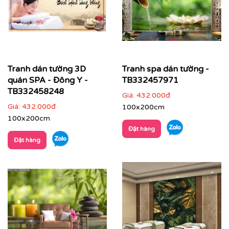
Tranh dán tường 3D
Tranh spa dán tường -
quán SPA - Đông Y -
TB332457971
TB332458248
Giá:
432.000đ
Giá:
432.000đ
100x200cm
100x200cm
Đặt hàng
Đặt hàng