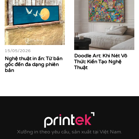
13/0
Khun
5/2026
pháp
Doodle Art: Khi Nét Vô
treo
 thuật in ấn: Từ bản
Thức Kiến Tạo Nghệ
đến đa dạng phiên
Thuật
Xưởng in theo yêu cầu, sản xuất tại Việt Nam.