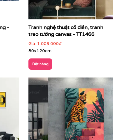
ng -
Tranh nghệ thuật cổ điển, tranh
treo tường canvas - TT1466
Giá:
1.009.000đ
80x120cm
Đặt hàng