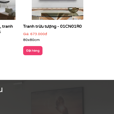
, tranh
Tranh trừu tượng - 01CN01R0
4
Giá:
673.000đ
80x80cm
Đặt hàng
u