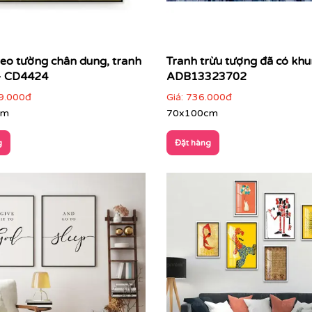
reo tường chân dung, tranh
Tranh trừu tượng đã có khu
- CD4424
ADB13323702
9.000đ
Giá:
736.000đ
cm
70x100cm
g
Đặt hàng