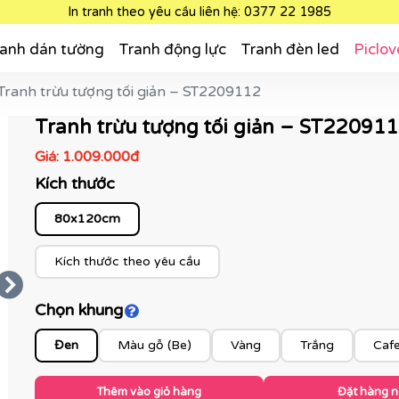
In tranh theo yêu cầu liên hệ: 0377 22 1985
anh dán tường
Tranh động lực
Tranh đèn led
Piclov
Tranh trừu tượng tối giản – ST2209112
Tranh trừu tượng tối giản – ST22091
Giá:
1.009.000đ
Kích thước
80x120cm
Kích thước theo yêu cầu
Chọn khung
Click để xem màu khung
Đen
Màu gỗ (Be)
Vàng
Trắng
Caf
Thêm vào giỏ hàng
Đặt hàng 