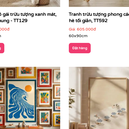
ô gái trừu tượng xanh mát,
Tranh trừu tượng phong c
hung - TT129
hè tối giản, TT592
000đ
Giá:
605.000đ
m
60x90cm
g
Đặt hàng