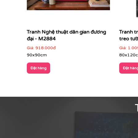
Tranh Nghệ thuật dân gian đương
Tranh t
đại - M2884
treo tư
Giá:
918.000đ
Giá:
1.00
90x90cm
80x120
Đặt hàng
Đặt hàn