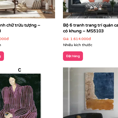
anh chữ trừu tượng –
Bộ 6 tranh trang trí quán ca
g gian
3
có khung – MS5103
ông gian:
000đ
Giá:
1.614.000đ
m
Nhiều kích thước
m điểm nhấn trung tâm
g
Đặt hàng