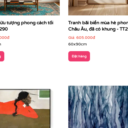
ởi quy tắc mô tả
nhìn ngay từ cái nhìn đầu tiên
rừu tượng phong cách tối
Tranh bãi biển mùa hè pho
T290
Châu Âu, đã có khung - TT
cục, kích thước
000đ
Giá:
605.000đ
heo cách riêng
m
60x90cm
g
Đặt hàng