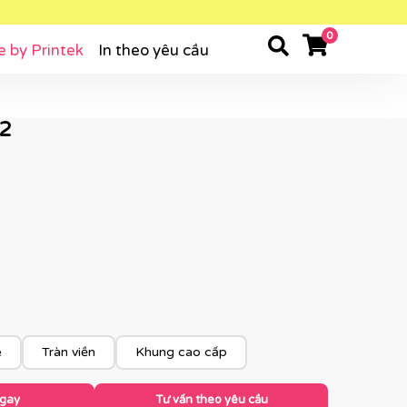
0
e by Printek
In theo yêu cầu
12
e
Tràn viền
Khung cao cấp
ngay
Tư vấn theo yêu cầu