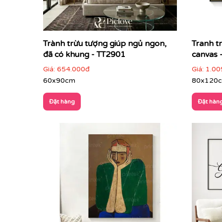
Trành trừu tượng giúp ngủ ngon,
Tranh t
đã có khung - TT2901
canvas 
Giá:
654.000đ
Giá:
1.00
60x90cm
80x120
Đặt hàng
Đặt hàn