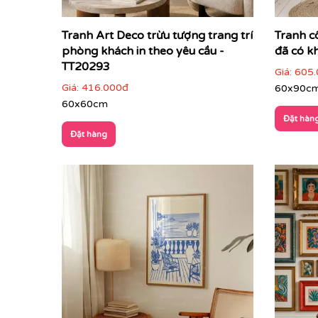
Tranh Art Deco trừu tượng trang trí
Tranh c
phòng khách in theo yêu cầu -
đã có k
TT20293
Giá:
605.
Giá:
416.000đ
60x90c
60x60cm
Đặt hàn
Đặt hàng