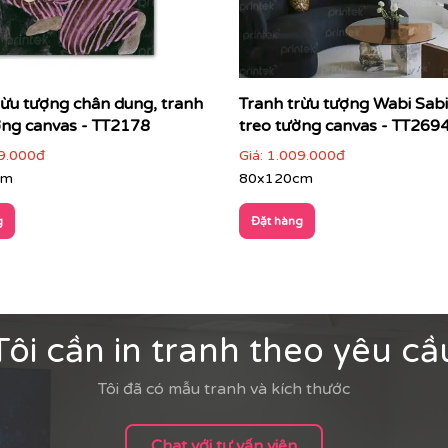
rừu tượng chân dung, tranh
Tranh trừu tượng Wabi Sabi
ờng canvas - TT2178
treo tường canvas - TT269
9.000đ
Giá:
1.009.000đ
cm
80x120cm
g
Đặt hàng
Tôi cần in tranh theo yêu cầ
Tôi đã có mẫu tranh và kích thước
Chat với tư vấn viên