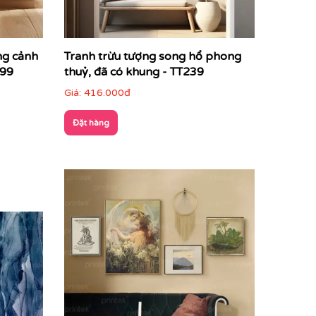
ng cảnh
Tranh trừu tượng song hổ phong
299
thuỷ, đã có khung - TT239
Giá:
416.000đ
Đặt hàng