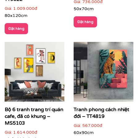
Giá:
736.000đ
Tranh trừu tượng phù hợp với nhiều loại hình không
Giá:
1.009.000đ
50x70cm
gian:
80x120cm
Đặt hàng
Phòng khách hiện đại, căn hộ cao cấp
: làm điểm
Đặt hàng
nhấn trung tâm
Bộ 6 tranh trang trí quán
Tranh phong cách nhiệt
cafe, đã có khung –
đới – TT4819
MS5103
Giá:
567.000đ
Giá:
1.614.000đ
60x90cm