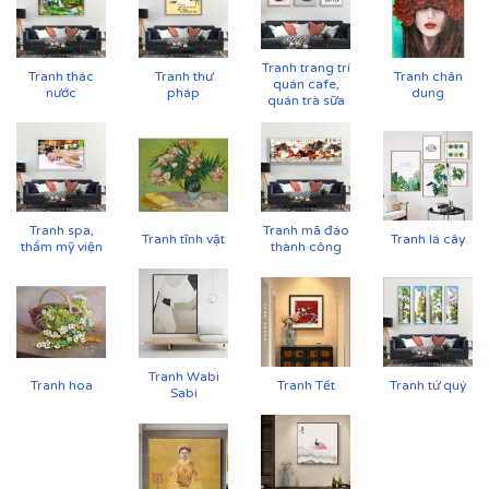
Tranh trang trí
Tranh thác
Tranh thư
Tranh chân
quán cafe,
nước
pháp
dung
quán trà sữa
Tranh spa,
Tranh mã đáo
Tranh tĩnh vật
Tranh lá cây
thẩm mỹ viện
thành công
👉 Gợi ý phối hợp:
Chọn tranh có
tông màu liên kết với nội thất
(sofa,
thảm, ánh sáng)
Treo tranh khổ lớn hoặc bộ tranh để tạo ấn tượng
Tranh Wabi
Tranh hoa
Tranh Tết
Tranh tứ quý
mạnh
Sabi
Không gian nên tối giản để tranh trở thành tâm
điểm