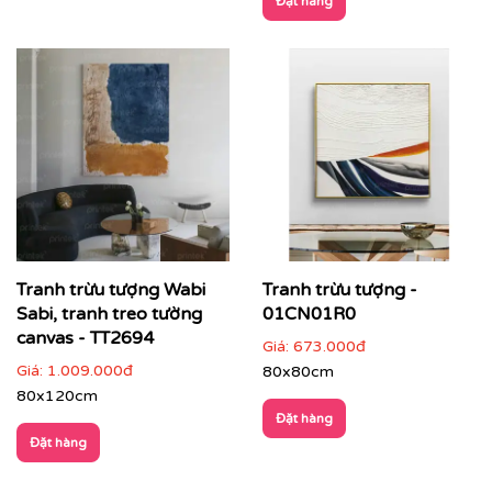
Đặt hàng
Nhà hàng, lounge, quầy bar, khách sạn
: tăng tính
nghệ thuật và nhận diện thương hiệu
Tranh trừu tượng Wabi
Tranh trừu tượng -
Sabi, tranh treo tường
01CN01R0
canvas - TT2694
Giá:
673.000đ
Giá:
1.009.000đ
80x80cm
80x120cm
Đặt hàng
Đặt hàng