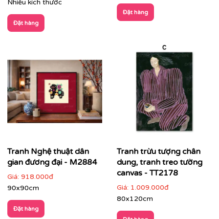
Nhiều kích thước
Đặt hàng
Đặt hàng
Văn phòng, phòng họp lãnh đạo
: thể hiện tư duy
sáng tạo và chuyên nghiệp
Tranh Nghệ thuật dân
Tranh trừu tượng chân
gian đương đại - M2884
dung, tranh treo tường
canvas - TT2178
Giá:
918.000đ
Giá:
1.009.000đ
90x90cm
80x120cm
Đặt hàng