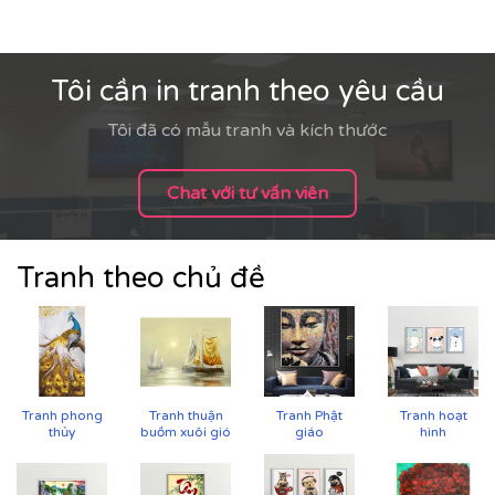
Tôi cần in tranh theo yêu cầu
Tôi đã có mẫu tranh và kích thước
Chat với tư vấn viên
Showroom, gallery, không gian trưng bày
: tạo
chiều sâu và nhịp điệu không gian
Tranh theo chủ đề
Tranh phong
Tranh thuận
Tranh Phật
Tranh hoạt
thủy
buồm xuôi gió
giáo
hình