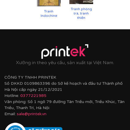
Tranh phòng
Tranh
trà, tranh
Indochine
thiền
Xưởng in theo yêu cầu, sản xuất tại Việt Nam.
CÔNG TY TNHH PRINTEK
Số DKKD 0109863396 do Sở kế hoạch và đầu tư Thành phố
Hà Nội cấp ngày 21/12/2021
Hotline:
0377221985
Văn phòng: Số 1 ngõ 79 đường Tân Triều mới, Triều Khúc, Tân
Triều, Thanh Trì, Hà Nội
Email:
sale@printek.vn
CHẤT LIỆU & CHẤT LƯỢNG TRANH PRINTEK