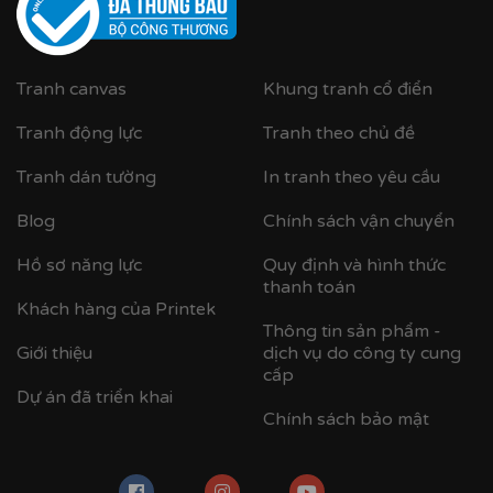
Tại
Printek
, mỗi bức tranh Indochine được sản xuất với
tiêu chuẩn cao:
Tranh canvas
Khung tranh cổ điển
✨
Chất liệu vải in cao cấp
Tranh động lực
Vải canvas dày dặn, bề mặt sần nhẹ, giữ màu tốt,
Tranh theo chủ đề
không lo bạc phai màu.
Tranh dán tường
In tranh theo yêu cầu
Tăng độ bám mực, cho hình ảnh sắc nét, sống
động.
Blog
Chính sách vận chuyển
Hồ sơ năng lực
Quy định và hình thức
thanh toán
Khách hàng của Printek
Thông tin sản phẩm -
Giới thiệu
dịch vụ do công ty cung
cấp
Dự án đã triển khai
Chính sách bảo mật