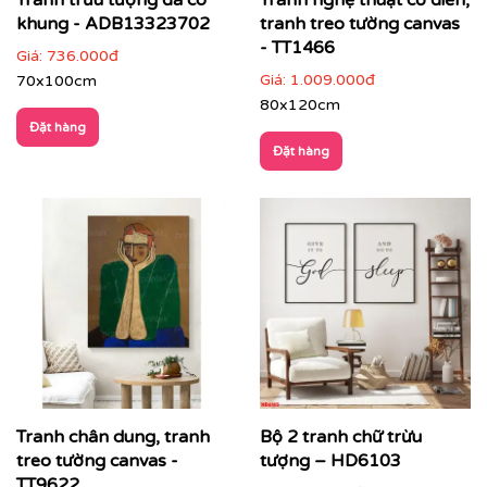
Tranh trừu tượng đã có
Tranh nghệ thuật cổ điển,
khung - ADB13323702
tranh treo tường canvas
- TT1466
Giá:
736.000đ
Giá:
1.009.000đ
70x100cm
80x120cm
Đặt hàng
Đặt hàng
Tranh chân dung, tranh
Bộ 2 tranh chữ trừu
treo tường canvas -
tượng – HD6103
Cách phối tranh trừu tượng với nội thất & không gian
TT9622