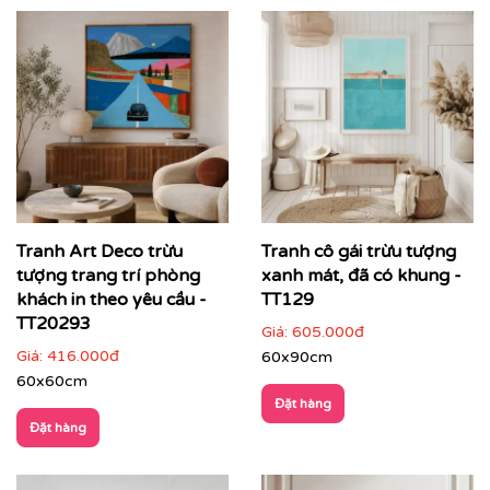
Tranh trừu tượng hiện đại rất phù hợp để trang trí cho
không gian sống như phòng khách, phòng ngủ hoặc
Tranh Art Deco trừu
Tranh cô gái trừu tượng
phòng làm việc. Nó sẽ tạo nên một điểm nhấn ấn tượng
tượng trang trí phòng
xanh mát, đã có khung -
và giúp không gian trở nên sang trọng và hiện đại hơn.
khách in theo yêu cầu -
TT129
TT20293
Giá:
605.000đ
Giá:
416.000đ
60x90cm
60x60cm
Đặt hàng
Đặt hàng