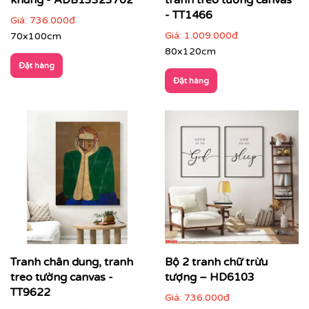
khung - ADB13323702
tranh treo tường canvas
Nhà hàng, lounge, quầy bar, khách sạn
: tăng tính
- TT1466
Giá:
736.000đ
nghệ thuật và nhận diện thương hiệu
Giá:
1.009.000đ
70x100cm
80x120cm
Đặt hàng
Đặt hàng
Tranh chân dung, tranh
Bộ 2 tranh chữ trừu
treo tường canvas -
tượng – HD6103
TT9622
Giá:
736.000đ