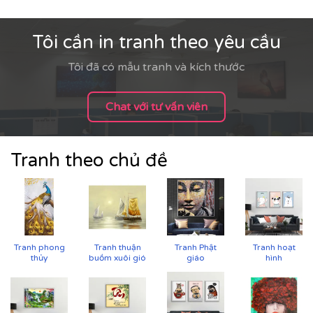
Tăng độ bám mực, cho hình ảnh sắc nét, sống
động.
Tôi cần in tranh theo yêu cầu
Tôi đã có mẫu tranh và kích thước
Chat với tư vấn viên
Tranh theo chủ đề
Tranh phong
Tranh thuận
Tranh Phật
Tranh hoạt
thủy
buồm xuôi gió
giáo
hình