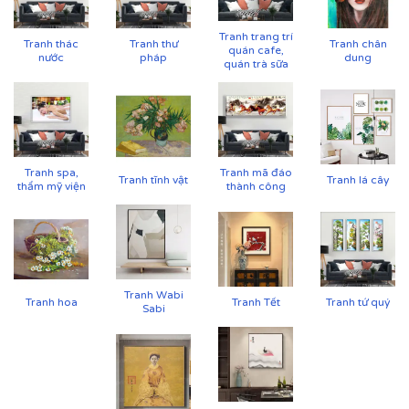
Tranh trang trí
Tranh thác
Tranh thư
Tranh chân
Cận cảnh tranh in trên chất liệu canvas công nghệ in
quán cafe,
nước
pháp
dung
UV
quán trà sữa
Tranh spa,
Tranh mã đáo
Tranh tĩnh vật
Tranh lá cây
thẩm mỹ viện
thành công
Tranh Wabi
Tranh hoa
Tranh Tết
Tranh tứ quý
Sabi