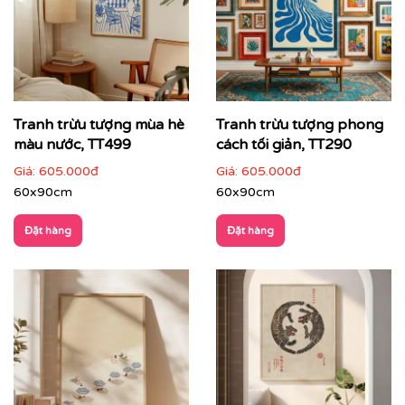
Tranh trừu tượng mùa hè
Tranh trừu tượng phong
màu nước, TT499
cách tối giản, TT290
Giá:
605.000đ
Giá:
605.000đ
60x90cm
60x90cm
Đặt hàng
Đặt hàng
Cách phối tranh trừu tượng với nội thất & không gian
Tranh trừu tượng phù hợp với nhiều loại hình không
gian:
Phòng khách hiện đại, căn hộ cao cấp
: làm điểm
nhấn trung tâm