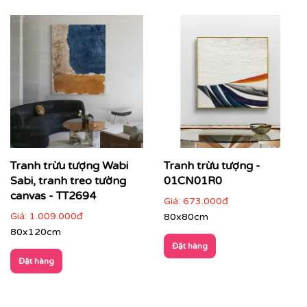
Tranh trừu tượng Wabi
Tranh trừu tượng -
Sabi, tranh treo tường
01CN01R0
canvas - TT2694
CHẤT LIỆU & CHẤT LƯỢNG TRANH PRINTEK
Giá:
673.000đ
Giá:
1.009.000đ
80x80cm
Tại
Printek
, mỗi bức tranh Indochine được sản xuất với
80x120cm
tiêu chuẩn cao:
Đặt hàng
✨
Chất liệu vải in cao cấp
Đặt hàng
Vải canvas dày dặn, bề mặt sần nhẹ, giữ màu tốt,
không lo bạc phai màu.