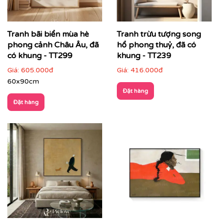
Tranh bãi biển mùa hè
Tranh trừu tượng song
phong cảnh Châu Âu, đã
hổ phong thuỷ, đã có
có khung - TT299
khung - TT239
Giá:
605.000đ
Giá:
416.000đ
60x90cm
Đặt hàng
Đặt hàng
Văn phòng, phòng họp lãnh đạo
: thể hiện tư duy
sáng tạo và chuyên nghiệp