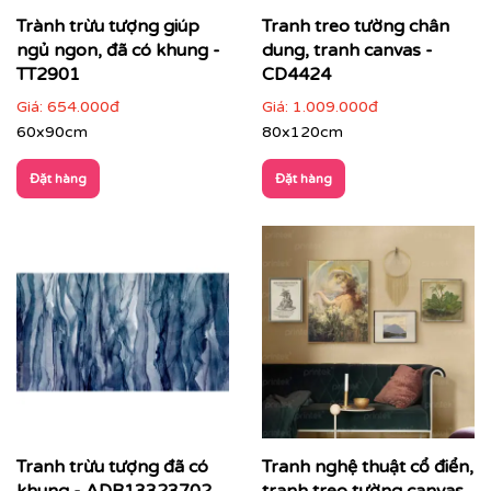
Trành trừu tượng giúp
Tranh treo tường chân
ngủ ngon, đã có khung -
dung, tranh canvas -
TT2901
CD4424
Giá:
654.000đ
Giá:
1.009.000đ
60x90cm
80x120cm
Đặt hàng
Đặt hàng
Tranh trừu tượng đã có
Tranh nghệ thuật cổ điển,