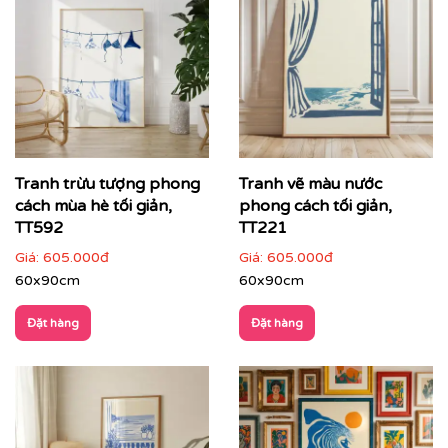
Điểm đặc trưng của tranh trừu tượng
Tự do trong hình thức
: không bị giới hạn bởi quy
tắc mô tả
Tạo điểm nhấn thị giác mạnh
: thu hút ánh nhìn
ngay từ cái nhìn đầu tiên
Tranh trừu tượng phong
Tranh vẽ màu nước
Dễ cá nhân hóa
: linh hoạt về màu sắc, bố cục, kích
cách mùa hè tối giản,
phong cách tối giản,
thước
TT592
TT221
Giàu giá trị cảm xúc
: mỗi người cảm nhận theo
Giá:
605.000đ
Giá:
605.000đ
cách riêng
60x90cm
60x90cm
Đặt hàng
Đặt hàng