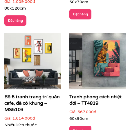
Giá:
1.009.000đ
50x70cm
80x120cm
Đặt hàng
Showroom, gallery, không gian trưng bày
: tạo
Đặt hàng
chiều sâu và nhịp điệu không gian
Bộ 6 tranh trang trí quán
Tranh phong cách nhiệt
cafe, đã có khung –
đới – TT4819
MS5103
Giá:
567.000đ
Giá:
1.614.000đ
60x90cm
Nhiều kích thước