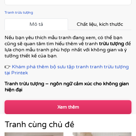
Tranh trừu tượng
Mô tả
Chất liệu, kích thước
Nếu bạn yêu thích mẫu tranh đang xem, có thể bạn
cũng sẽ quan tâm tìm hiểu thêm về tranh
trừu tượng
để
lựa chọn mẫu tranh phù hợp nhất với không gian và ý
tưởng thiết kế của bạn.
👉
Khám phá thêm bộ sưu tập tranh tranh trừu tượng
tại Printek
Tranh trừu tượng – ngôn ngữ cảm xúc cho không gian
hiện đại
Tranh trừu tượng
không mô tả thế giới theo hình khối
cụ thể, mà truyền tải cảm xúc, nhịp điệu và chiều sâu
Xem thêm
thông qua màu sắc, đường nét và bố cục. Đây là dòng
tranh được ưa chuộng trong các không gian hiện đại,
Tranh cùng chủ đề
cao cấp – nơi nghệ thuật trở thành
tuyên ngôn thẩm
mỹ
và cá tính của gia chủ hay thương hiệu.