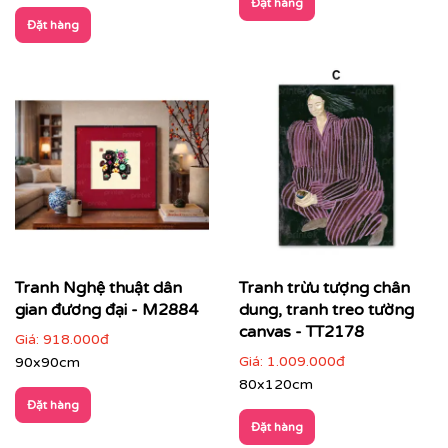
Đặt hàng
Đặt hàng
👉 Gợi ý phối hợp:
Chọn tranh có
tông màu liên kết với nội thất
(sofa,
thảm, ánh sáng)
Treo tranh khổ lớn hoặc bộ tranh để tạo ấn tượng
mạnh
Không gian nên tối giản để tranh trở thành tâm
điểm
Tranh Nghệ thuật dân
Tranh trừu tượng chân
gian đương đại - M2884
dung, tranh treo tường
canvas - TT2178
Giá:
918.000đ
Giá:
1.009.000đ
90x90cm
80x120cm
Đặt hàng
Đặt hàng