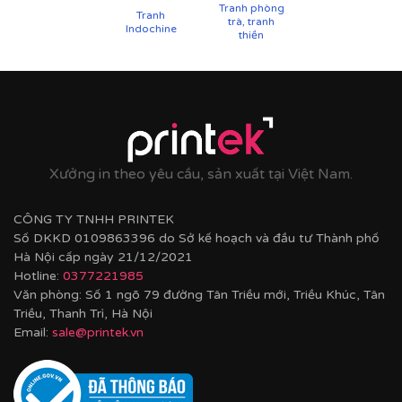
Tranh phòng
Tranh
trà, tranh
Indochine
thiền
Cận cảnh tranh in trên chất liệu canvas công nghệ in
UV
✨
Chất liệu khung bền bỉ
Tranh được căng lên khung thông đã qua xử lý
Xưởng in theo yêu cầu, sản xuất tại Việt Nam.
chống cong vênh, ẩm mốc.
Hoàn thiện bằng khung bo viền chất liệu nhựa
CÔNG TY TNHH PRINTEK
composite cao cấp nâng tầm giá trị tranh.
Số DKKD 0109863396 do Sở kế hoạch và đầu tư Thành phố
Hà Nội cấp ngày 21/12/2021
Hotline:
0377221985
Văn phòng: Số 1 ngõ 79 đường Tân Triều mới, Triều Khúc, Tân
Triều, Thanh Trì, Hà Nội
Email:
sale@printek.vn