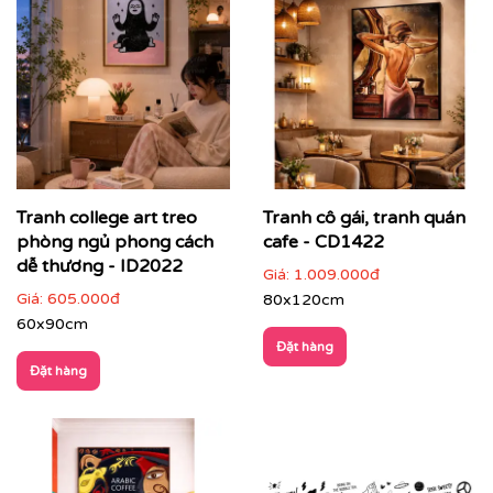
Tranh college art treo
Tranh cô gái, tranh quán
phòng ngủ phong cách
cafe - CD1422
dễ thương - ID2022
Giá:
1.009.000đ
Giá:
605.000đ
80x120cm
60x90cm
Đặt hàng
Đặt hàng