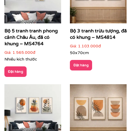
Bộ 5 tranh tranh phong
Bộ 3 tranh trừu tượng, đã
cảnh Châu Âu, đã có
có khung – MS4814
khung – MS4764
Giá:
1.103.000đ
Giá:
1.565.000đ
50x70cm
Nhiều kích thước
Đặt hàng
Đặt hàng