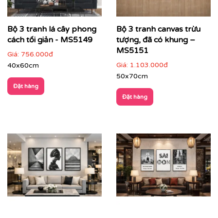
Bộ 3 tranh lá cây phong
Bộ 3 tranh canvas trừu
cách tối giản - MS5149
tượng, đã có khung –
MS5151
Giá:
756.000đ
Giá:
1.103.000đ
40x60cm
50x70cm
Đặt hàng
Đặt hàng
Với công nghệ in hiện đại, chúng tôi đảm bảo tái tạo lại
từng chi tiết nhỏ nhất của bức tranh, mang đến cho
bạn một sản phẩm hoàn hảo.