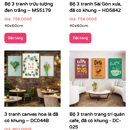
Bộ 3 tranh trừu tượng
Bộ 3 tranh Sài Gòn xưa,
đen trắng – MS5179
đã có khung – HD5842
Giá:
756.000đ
Giá:
756.000đ
40x60cm
40x60cm
Đặt hàng
Đặt hàng
Printek còn hỗ trợ tư vấn miễn phí để giúp bạn chọn
được bức tranh phù hợp nhất với không gian và sở
thích của mình. Đặc biệt, chúng tôi còn cung cấp dịch
vụ vận chuyển trên toàn quốc, giúp bạn tiết kiệm thời
gian và công sức.
3 tranh canvas hoa lá đã
Bộ 3 tranh trang trí quán
có khung – DC044B
cafe, đã có khung - DC-
025
Giá:
807.000đ