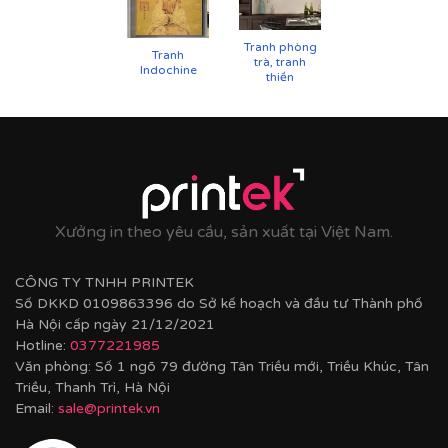
Tranh phòng
Tranh
trà, tranh
Indochine
thiền
Xưởng in theo yêu cầu, sản xuất tại Việt Nam.
CÔNG TY TNHH PRINTEK
Số DKKD 0109863396 do Sở kế hoạch và đầu tư Thành phố
Hà Nội cấp ngày 21/12/2021
Hotline:
0377221985
Văn phòng: Số 1 ngõ 79 đường Tân Triều mới, Triều Khúc, Tân
Triều, Thanh Trì, Hà Nội
Email:
sale@printek.vn