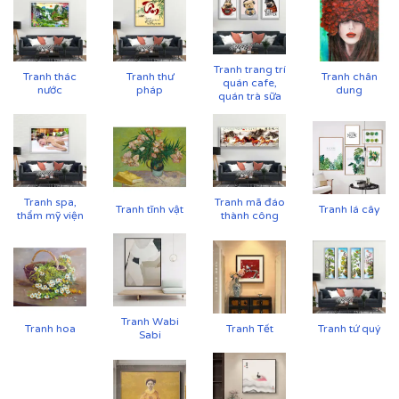
Tranh trang trí
Tranh thác
Tranh thư
Tranh chân
quán cafe,
nước
pháp
dung
quán trà sữa
Tranh spa,
Tranh mã đáo
Tranh tĩnh vật
Tranh lá cây
thẩm mỹ viện
thành công
Tranh Wabi
Tranh hoa
Tranh Tết
Tranh tứ quý
Sabi