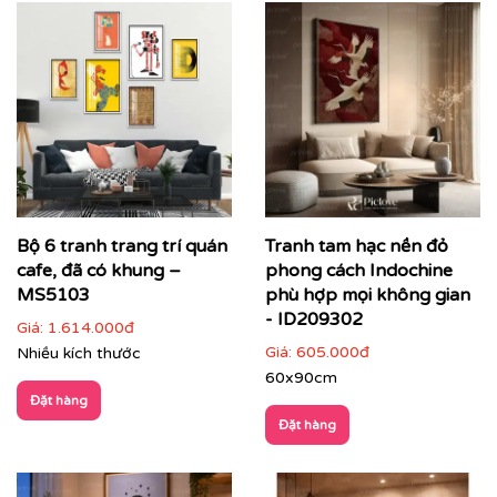
Bộ 6 tranh trang trí quán
Tranh tam hạc nền đỏ
cafe, đã có khung –
phong cách Indochine
MS5103
phù hợp mọi không gian
- ID209302
Giá:
1.614.000đ
Giá:
605.000đ
Nhiều kích thước
60x90cm
Đặt hàng
Đặt hàng