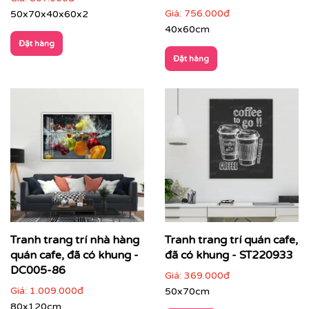
Giá:
756.000đ
50x70x40x60x2
40x60cm
Đặt hàng
Đặt hàng
Printek thi công tranh cho khách hàng
Quý khách có nhu cầu:
⇨
Tìm mẫu tranh
đẹp theo chủ đề
⇨
Tư vấn in tranh theo yêu cầu
⇨
In tranh dán tường
theo nhiều kích thước
Tranh trang trí nhà hàng
Tranh trang trí quán cafe,
Quý khách vui lòng nhấn
vào đây
để gặp nhân viên tư
vấn hoặc SĐT
037 722 1985
để nhân viên tư vấn gửi
quán cafe, đã có khung -
đã có khung - ST220933
mẫu theo yêu cầu của quý khách.
DC005-86
Giá:
369.000đ
Giá:
1.009.000đ
50x70cm
Tư vấn thi công & chọn mẫu
80x120cm