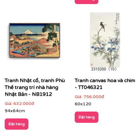
✔
Không gian quán cà phê, khách sạn, spa
: tăng trải
nghiệm vừa hoài niệm vừa hiện đại.
Tranh Nhật cổ, tranh Phù
Tranh canvas hoa và chim
Thế trang trí nhà hàng
- TT046321
Nhật Bản - NB1912
Giá:
756.000đ
Giá:
632.000đ
60x120
94x64cm
Đặt hàng
Đặt hàng