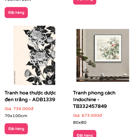
Đặt hàng
Tranh hoa thược dược
Tranh phong cách
đen trắng - ADB1339
Indochine -
TB332457849
Giá:
736.000đ
Giá:
673.000đ
70x100cm
80x80
Đặt hàng
Đặt hàng