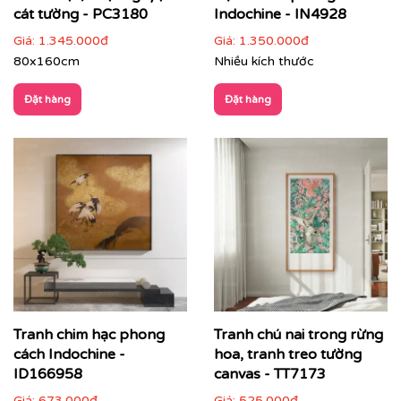
cát tường - PC3180
Indochine - IN4928
Giá:
1.345.000đ
Giá:
1.350.000đ
80x160cm
Nhiều kích thước
Đặt hàng
Đặt hàng
✔
Tranh chim hạc phong
Phòng ngủ
: nhẹ nhàng, thư thái, giúp không gian
Tranh chú nai trong rừng
nghỉ ngơi thêm tinh tế.
cách Indochine -
hoa, tranh treo tường
ID166958
canvas - TT7173
Giá:
673.000đ
Giá:
525.000đ