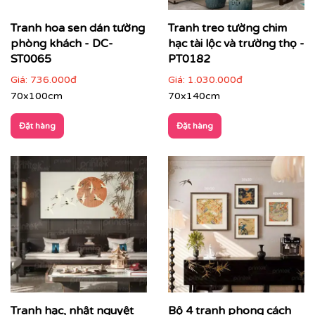
Tranh hoa sen dán tường
Tranh treo tường chim
phòng khách - DC-
hạc tài lộc và trường thọ -
ST0065
PT0182
Giá:
736.000đ
Giá:
1.030.000đ
70x100cm
70x140cm
Đặt hàng
Đặt hàng
Tranh Indochine phù hợp với nhiều loại không gian:
✔
Phòng khách
: tạo điểm nhấn sang trọng, ấm áp, dễ
thu hút ánh nhìn ngay từ cửa ra vào.
Tranh hạc, nhật nguyệt
Bộ 4 tranh phong cách