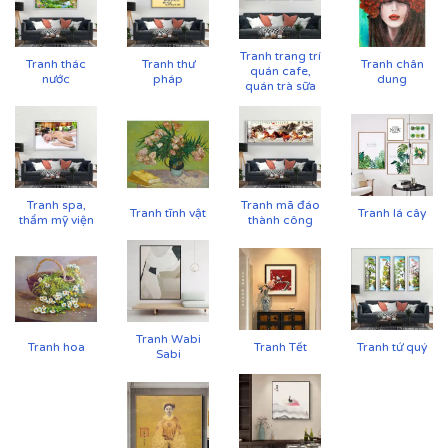
Tranh trang trí
Tranh thác
Tranh thư
Tranh chân
quán cafe,
nước
pháp
dung
quán trà sữa
Tranh spa,
Tranh mã đáo
Tranh tĩnh vật
Tranh lá cây
thẩm mỹ viện
thành công
Tranh Wabi
Tranh hoa
Tranh Tết
Tranh tứ quý
Sabi
Cận cảnh tranh in trên chất liệu canvas công nghệ in
UV