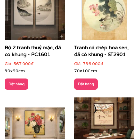
Bộ 2 tranh thuỷ mặc, đã
Tranh cá chép hoa sen,
có khung - PC1601
đã có khung - ST2901
Giá:
567.000đ
Giá:
736.000đ
30x90cm
70x100cm
Đặt hàng
Đặt hàng
ĐIỂM ĐẶC TRƯNG CỦA TRANH INDOCHINE