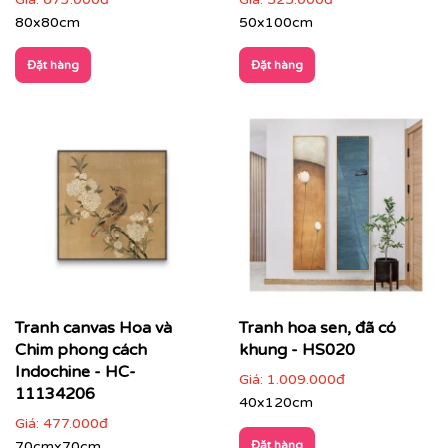
80x80cm
50x100cm
Đặt hàng
Đặt hàng
Tranh canvas Hoa và
Tranh hoa sen, đã có
Chim phong cách
khung - HS020
Indochine - HC-
Giá:
1.009.000đ
11134206
40x120cm
✔
Phòng thiền, phòng trà, phòng Yoga
: tăng sự tập
Giá:
477.000đ
trung, cân bằng cảm xúc.
70cmx70cm
Đặt hàng