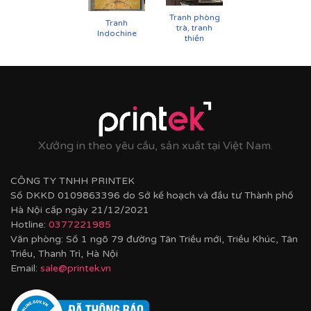
Tranh phòng
Tranh
trà, tranh
Indochine
thiền
Xưởng in theo yêu cầu, sản xuất tại Việt Nam.
CÔNG TY TNHH PRINTEK
Số DKKD 0109863396 do Sở kế hoạch và đầu tư Thành phố
Hà Nội cấp ngày 21/12/2021
Hotline:
0377221985
Văn phòng: Số 1 ngõ 79 đường Tân Triều mới, Triều Khúc, Tân
Triều, Thanh Trì, Hà Nội
Email:
sale@printek.vn