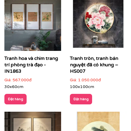
tế của kiến trúc Pháp thuộc địa. Đây không chỉ là tranh
trang trí – mà còn là biểu tượng của gu thẩm mỹ tinh
tế, sự hoài cổ nhưng vẫn sang trọng hiện đại.
Tranh hoa và chim trang
Tranh tròn, tranh bán
trí phòng trà đạo -
nguyệt đã có khung –
IN1863
HS007
Giá:
567.000đ
Giá:
1.050.000đ
30x60cm
100x100cm
Đặt hàng
Đặt hàng