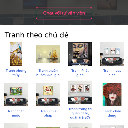
Chat với tư vấn viên
Tranh theo chủ đề
Tranh phong
Tranh thuận
Tranh Phật
Tranh hoạt
thủy
buồm xuôi gió
giáo
hình
Tranh trang trí
Tranh thác
Tranh thư
Tranh chân
quán cafe,
nước
pháp
dung
quán trà sữa