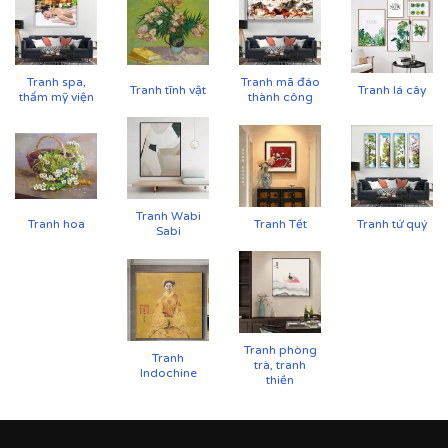
Tranh spa,
Tranh mã đáo
Tranh tĩnh vật
Tranh lá cây
thẩm mỹ viện
thành công
Tranh Wabi
Tranh hoa
Tranh Tết
Tranh tứ quý
Sabi
Tranh phòng
Tranh
trà, tranh
Indochine
thiền