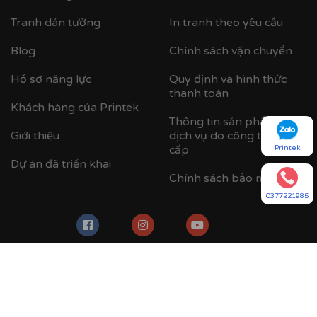
Tranh dán tường
In tranh theo yêu cầu
Blog
Chính sách vận chuyển
Hồ sơ năng lực
Quy định và hình thức
thanh toán
Khách hàng của Printek
Thông tin sản phẩm -
Giới thiệu
dịch vụ do công ty cung
cấp
Printek
Dự án đã triển khai
Chính sách bảo mật
0377221985
Chúng tôi xây dựng website này với mục đích tổng hợp các mẫu
tranh đẹp từ nhiều nguồn khác nhau trên internet. Chúng tôi luôn
tôn trọng bản quyền của tác giả, chúng tôi đã thu thập mẫu tranh
từ nhiều trang khác nhau để hỗ trợ người xem có nhiều ý tưởng