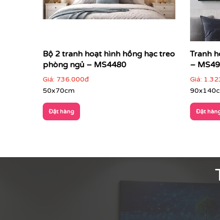
Bộ 2 tranh hoạt hình hồng hạc treo
Tranh h
phòng ngủ – MS4480
– MS49
Giá:
736.000đ
Giá:
1.32
50x70cm
90x140
Đặt hàng
Đặt hàn