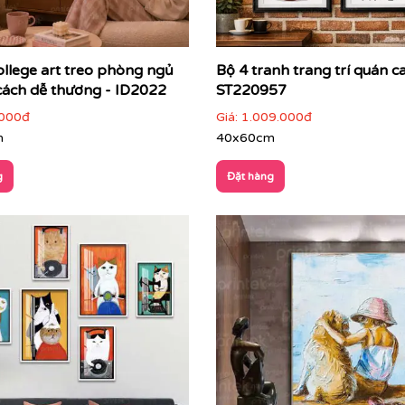
ollege art treo phòng ngủ
Bộ 4 tranh trang trí quán ca
ách dễ thương - ID2022
ST220957
000đ
Giá:
1.009.000đ
m
40x60cm
g
Đặt hàng