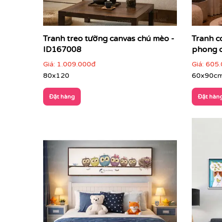
Tranh treo tường canvas chú mèo -
Tranh c
ID167008
phong c
Giá:
1.009.000đ
Giá:
605.
80x120
60x90c
Đặt hàng
Đặt hàn