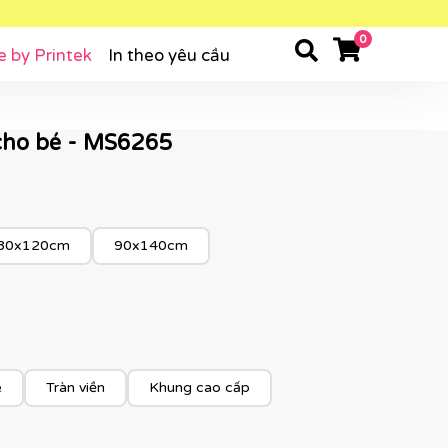
0
e by Printek
In theo yêu cầu
 cho bé - MS6265
80x120cm
90x140cm
e
Tràn viền
Khung cao cấp