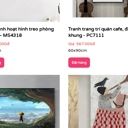
anh hoạt hình treo phòng
Tranh trang trí quán cafe, đ
 – MS4318
khung - PC7111
000đ
Giá:
567.000đ
m
60x90cm
g
Đặt hàng