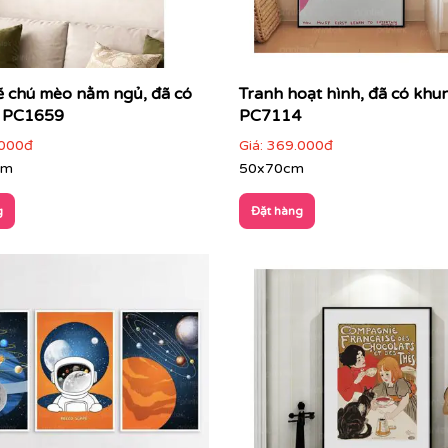
ẽ chú mèo nằm ngủ, đã có
Tranh hoạt hình, đã có khu
- PC1659
PC7114
000đ
Giá:
369.000đ
cm
50x70cm
g
Đặt hàng