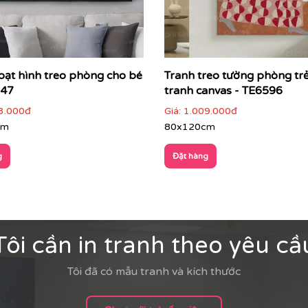
oạt hình treo phòng cho bé
Tranh treo tường phòng tr
47
tranh canvas - TE6596
3.000đ
Giá:
1.009.000đ
cm
80x120cm
g
Đặt hàng
Tôi cần in tranh theo yêu cầ
Tôi đã có mẫu tranh và kích thước