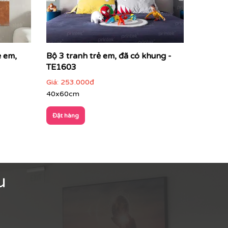
ẻ em,
Bộ 3 tranh trẻ em, đã có khung -
TE1603
Giá:
253.000đ
40x60cm
Đặt hàng
u