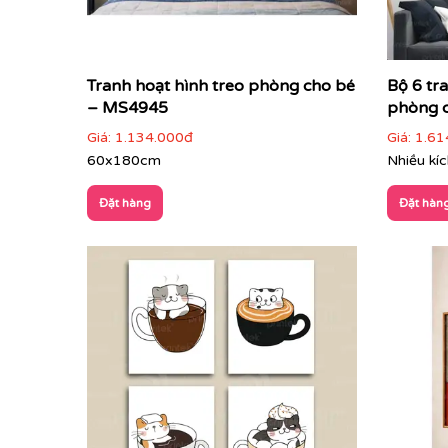
Tranh hoạt hình treo phòng cho bé
Bộ 6 tr
– MS4945
phòng 
Giá:
1.134.000đ
Giá:
1.61
60x180cm
Nhiều kí
Đặt hàng
Đặt hàn