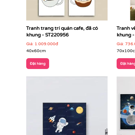
Tranh trang trí quán cafe, đã có
Tranh v
khung - ST220956
khung 
Giá:
1.009.000đ
Giá:
736.
40x60cm
70x100
Đặt hàng
Đặt hàn