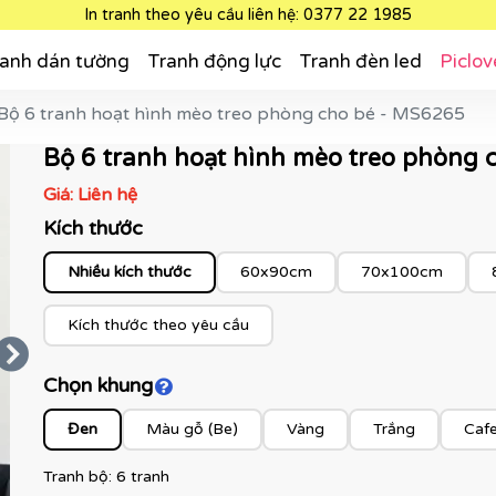
In tranh theo yêu cầu liên hệ: 0377 22 1985
anh dán tường
Tranh động lực
Tranh đèn led
Piclov
Bộ 6 tranh hoạt hình mèo treo phòng cho bé - MS6265
Bộ 6 tranh hoạt hình mèo treo phòng
Giá:
Liên hệ
Kích thước
Nhiều kích thước
60x90cm
70x100cm
Kích thước theo yêu cầu
Chọn khung
Click để xem màu khung
Đen
Màu gỗ (Be)
Vàng
Trắng
Caf
Tranh bộ: 6 tranh