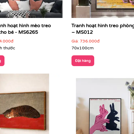
anh hoạt hình mèo treo
Tranh hoạt hình treo phòn
cho bé - MS6265
– MS012
4.000đ
Giá:
736.000đ
ch thước
70x100cm
g
Đặt hàng