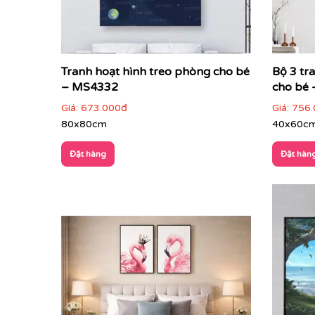
Tranh hoạt hình treo phòng cho bé
Bộ 3 tr
– MS4332
cho bé
Giá:
673.000đ
Giá:
756.
80x80cm
40x60c
Đặt hàng
Đặt hàn