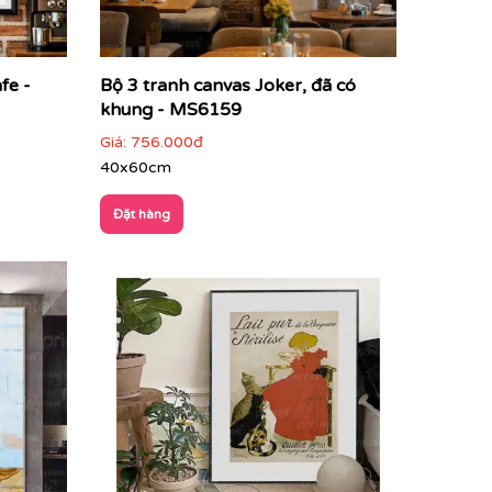
fe -
Bộ 3 tranh canvas Joker, đã có
khung - MS6159
Giá:
756.000đ
40x60cm
Đặt hàng