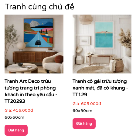
Tranh cùng chủ đề
Tranh Art Deco trừu
Tranh cô gái trừu tượng
Nếu bạn yêu thích mẫu tranh đang xem, có thể bạn
tượng trang trí phòng
xanh mát, đã có khung -
cũng sẽ quan tâm tìm hiểu thêm về tranh
trừu tượng
để
khách in theo yêu cầu -
TT129
lựa chọn mẫu tranh phù hợp nhất với không gian và ý
TT20293
tưởng thiết kế của bạn.
Giá:
605.000đ
Giá:
416.000đ
60x90cm
👉
Khám phá thêm bộ sưu tập tranh tranh trừu tượng
60x60cm
tại Printek
Đặt hàng
Đặt hàng
Tranh trừu tượng – ngôn ngữ cảm xúc cho không gian