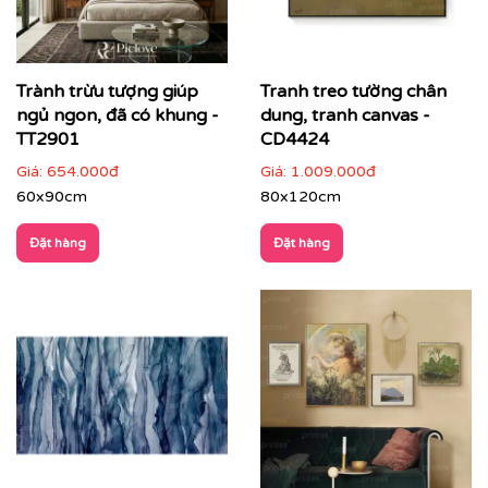
Tranh trừu tượng phù hợp với nhiều loại hình không
gian:
Trành trừu tượng giúp
Tranh treo tường chân
Phòng khách hiện đại, căn hộ cao cấp
: làm điểm
ngủ ngon, đã có khung -
dung, tranh canvas -
nhấn trung tâm
TT2901
CD4424
Giá:
654.000đ
Giá:
1.009.000đ
60x90cm
80x120cm
Đặt hàng
Đặt hàng