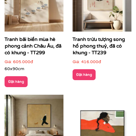
Tranh bãi biển mùa hè
Tranh trừu tượng song
phong cảnh Châu Âu, đã
hổ phong thuỷ, đã có
có khung - TT299
khung - TT239
Giá:
605.000đ
Giá:
416.000đ
60x90cm
Đặt hàng
Đặt hàng
Cách phối tranh trừu tượng với nội thất & không gian