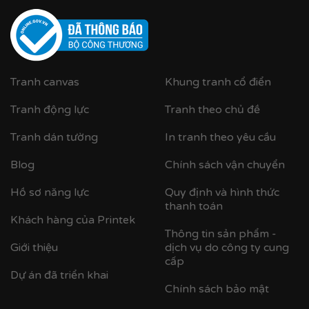
Tranh canvas
Khung tranh cổ điển
Tranh động lực
Tranh theo chủ đề
Tranh dán tường
In tranh theo yêu cầu
Blog
Chính sách vận chuyển
Cận cảnh tranh in trên chất liệu canvas công nghệ in
UV
Hồ sơ năng lực
Quy định và hình thức
thanh toán
✨
Chất liệu khung bền bỉ
Khách hàng của Printek
Thông tin sản phẩm -
Tranh được căng lên khung thông đã qua xử lý
Giới thiệu
dịch vụ do công ty cung
chống cong vênh, ẩm mốc.
cấp
Dự án đã triển khai
Hoàn thiện bằng khung bo viền chất liệu nhựa
composite cao cấp nâng tầm giá trị tranh.
Chính sách bảo mật