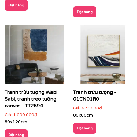
Đặt hàng
Đặt hàng
👉 Gợi ý phối hợp:
Chọn tranh có
tông màu liên kết với nội thất
(sofa,
Tranh trừu tượng Wabi
Tranh trừu tượng -
thảm, ánh sáng)
Sabi, tranh treo tường
01CN01R0
canvas - TT2694
Treo tranh khổ lớn hoặc bộ tranh để tạo ấn tượng
Giá:
673.000đ
mạnh
Giá:
1.009.000đ
80x80cm
80x120cm
Không gian nên tối giản để tranh trở thành tâm
Đặt hàng
điểm
Đặt hàng