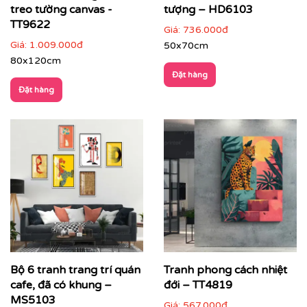
treo tường canvas -
tượng – HD6103
TT9622
Giá:
736.000đ
Giá:
1.009.000đ
50x70cm
80x120cm
Đặt hàng
Đặt hàng
Nhà hàng, lounge, quầy bar, khách sạn
: tăng tính
nghệ thuật và nhận diện thương hiệu
Bộ 6 tranh trang trí quán
Tranh phong cách nhiệt
cafe, đã có khung –
đới – TT4819
MS5103
Giá:
567.000đ