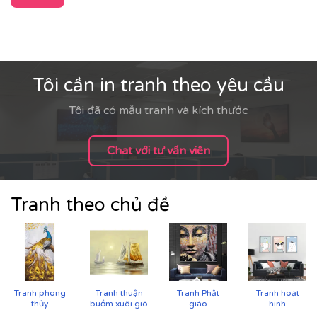
Tôi cần in tranh theo yêu cầu
Tôi đã có mẫu tranh và kích thước
Chat với tư vấn viên
Tranh theo chủ đề
Tranh phong
Tranh thuận
Tranh Phật
Tranh hoạt
thủy
buồm xuôi gió
giáo
hình
CHẤT LIỆU & CHẤT LƯỢNG TRANH PRINTEK