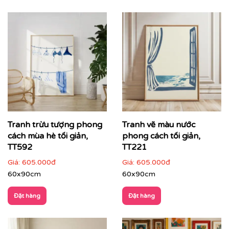
hiện đại
Tranh trừu tượng
không mô tả thế giới theo hình khối
cụ thể, mà truyền tải cảm xúc, nhịp điệu và chiều sâu
thông qua màu sắc, đường nét và bố cục. Đây là dòng
tranh được ưa chuộng trong các không gian hiện đại,
cao cấp – nơi nghệ thuật trở thành
tuyên ngôn thẩm
mỹ
và cá tính của gia chủ hay thương hiệu.
Tranh trừu tượng phong
Tranh vẽ màu nước
cách mùa hè tối giản,
phong cách tối giản,
TT592
TT221
Giá:
605.000đ
Giá:
605.000đ
60x90cm
60x90cm
Đặt hàng
Đặt hàng