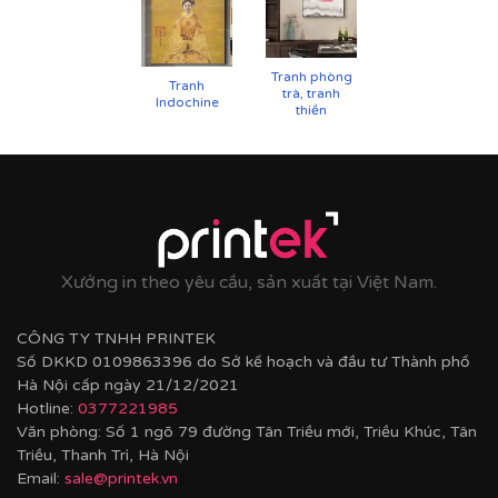
Tranh phòng
Tranh
trà, tranh
Indochine
thiền
Cận cảnh tranh in trên chất liệu canvas công nghệ in
UV
Xưởng in theo yêu cầu, sản xuất tại Việt Nam.
CÔNG TY TNHH PRINTEK
Số DKKD 0109863396 do Sở kế hoạch và đầu tư Thành phố
Hà Nội cấp ngày 21/12/2021
Hotline:
0377221985
Văn phòng: Số 1 ngõ 79 đường Tân Triều mới, Triều Khúc, Tân
Triều, Thanh Trì, Hà Nội
Email:
sale@printek.vn