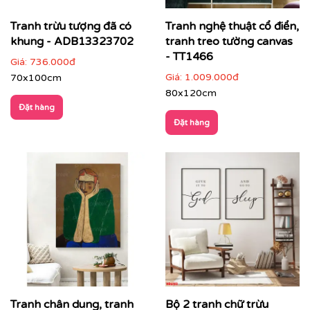
Tranh trừu tượng đã có
Tranh nghệ thuật cổ điển,
khung - ADB13323702
tranh treo tường canvas
- TT1466
Giá:
736.000đ
Giá:
1.009.000đ
70x100cm
Văn phòng, phòng họp lãnh đạo
: thể hiện tư duy
80x120cm
sáng tạo và chuyên nghiệp
Đặt hàng
Đặt hàng
Tranh chân dung, tranh
Bộ 2 tranh chữ trừu