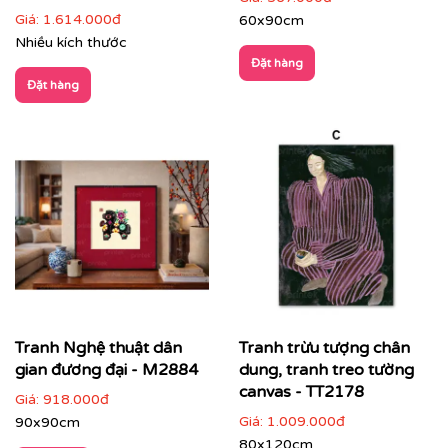
Giá:
1.614.000đ
60x90cm
Nhiều kích thước
Đặt hàng
Đặt hàng
Showroom, gallery, không gian trưng bày
: tạo
chiều sâu và nhịp điệu không gian
Tranh Nghệ thuật dân
Tranh trừu tượng chân
gian đương đại - M2884
dung, tranh treo tường
canvas - TT2178
Giá:
918.000đ
Giá:
1.009.000đ
90x90cm
80x120cm