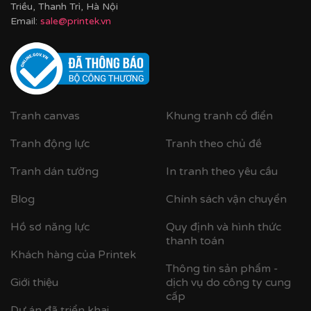
mẫu theo yêu cầu của quý khách.
Triều, Thanh Trì, Hà Nội
Email:
sale@printek.vn
Tư vấn thi công & chọn mẫu
Tranh canvas
Khung tranh cổ điển
Tranh động lực
Tranh theo chủ đề
Tranh dán tường
In tranh theo yêu cầu
Blog
Chính sách vận chuyển
Hồ sơ năng lực
Quy định và hình thức
thanh toán
Khách hàng của Printek
Thông tin sản phẩm -
Giới thiệu
dịch vụ do công ty cung
cấp
Dự án đã triển khai