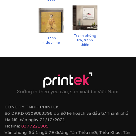
Tranh phòng
Tranh
trà, tranh
Indochine
thiền
Printek thi công tranh cho khách hàng
Quý khách có nhu cầu:
Xưởng in theo yêu cầu, sản xuất tại Việt Nam.
⇨
Tìm mẫu tranh
đẹp theo chủ đề
CÔNG TY TNHH PRINTEK
⇨
Tư vấn in tranh theo yêu cầu
Số DKKD 0109863396 do Sở kế hoạch và đầu tư Thành phố
⇨
In tranh dán tường
theo nhiều kích thước
Hà Nội cấp ngày 21/12/2021
Hotline:
0377221985
Quý khách vui lòng nhấn
vào đây
để gặp nhân viên tư
vấn hoặc SĐT
037 722 1985
để nhân viên tư vấn gửi
Văn phòng: Số 1 ngõ 79 đường Tân Triều mới, Triều Khúc, Tân