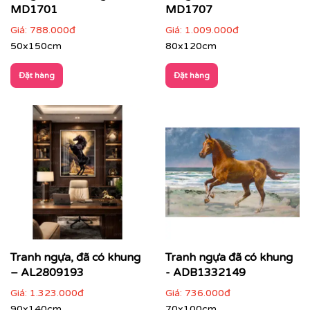
MD1701
MD1707
Giá:
788.000đ
Giá:
1.009.000đ
50x150cm
80x120cm
Đặt hàng
Đặt hàng
Tranh ngựa, đã có khung
Tranh ngựa đã có khung
– AL2809193
- ADB1332149
Giá:
1.323.000đ
Giá:
736.000đ
90x140cm
70x100cm