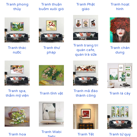
Tranh phong
Tranh thuận
Tranh Phật
Tranh hoạt
Với công nghệ in hiện đại, chúng tôi đảm bảo tái tạo lại
thủy
buồm xuôi gió
giáo
hình
từng chi tiết nhỏ nhất của bức tranh, mang đến cho
bạn một sản phẩm hoàn hảo.
Tranh trang trí
Tranh thác
Tranh thư
Tranh chân
quán cafe,
nước
pháp
dung
quán trà sữa
Tranh spa,
Tranh mã đáo
Tranh tĩnh vật
Tranh lá cây
thẩm mỹ viện
thành công
Printek còn hỗ trợ tư vấn miễn phí để giúp bạn chọn
được bức tranh phù hợp nhất với không gian và sở
thích của mình. Đặc biệt, chúng tôi còn cung cấp dịch
vụ vận chuyển trên toàn quốc, giúp bạn tiết kiệm thời
gian và công sức.
Tranh Wabi
Tranh hoa
Tranh Tết
Tranh tứ quý
Sabi