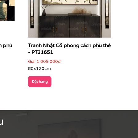
h phù
Tranh Nhật Cổ phong cách phù thế
- PT31651
Giá:
1.009.000đ
80x120cm
Đặt hàng
u
 sự tinh tế, sự trân trọng vẻ đẹp tự nhiên và