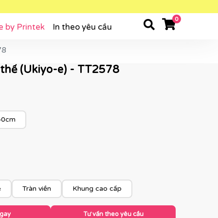
0
e by Printek
In theo yêu cầu
78
thế (Ukiyo-e) - TT2578
40cm
e
Tràn viền
Khung cao cấp
ngay
Tư vấn theo yêu cầu