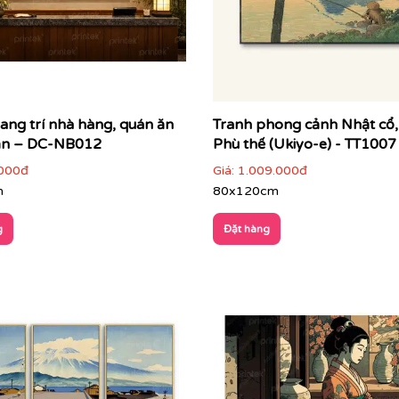
vĩ, những dòng sông thơ mộng, những cánh đồng hoa anh 
ang trí nhà hàng, quán ăn
Tranh phong cảnh Nhật cổ,
ản – DC-NB012
Phù thế (Ukiyo-e) - TT1007
000đ
Giá:
1.009.000đ
m
80x120cm
g
Đặt hàng