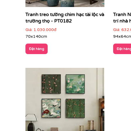
Tranh treo tường chim hạc tài lộc và
Tranh N
trường thọ - PT0182
trí nhà
Giá:
1.030.000đ
Giá:
632.
70x140cm
94x64c
Đặt hàng
Đặt hàn