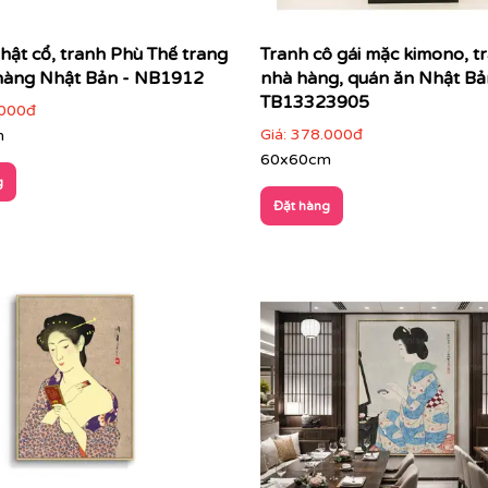
hật cổ, tranh Phù Thế trang
Tranh cô gái mặc kimono, tr
 hàng Nhật Bản - NB1912
nhà hàng, quán ăn Nhật Bả
TB13323905
000đ
Giá:
378.000đ
m
60x60cm
g
Đặt hàng