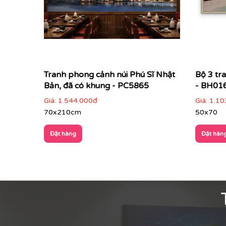
Tranh phong cảnh núi Phú Sĩ Nhật
Bộ 3 tr
Bản, đã có khung - PC5865
- BH01
Giá:
1.544.000đ
Giá:
1.10
70x210cm
50x70
Đặt hàng
Đặt hàn
Qua những bức tranh, người xem có thể cảm nhận