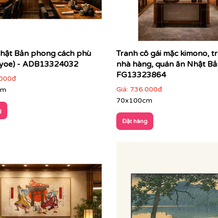
hật Bản phong cách phù
Tranh cô gái mặc kimono, tr
iyoe) - ADB13324032
nhà hàng, quán ăn Nhật Bả
FG13323864
000đ
Giá:
736.000đ
cm
70x100cm
g
Đặt hàng