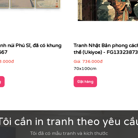
anh núi Phú Sĩ, đã có khung
Tranh Nhật Bản phong các
667
thế (Ukiyoe) - FG13323873
3.000đ
Giá:
736.000đ
70x100cm
g
Đặt hàng
Tôi cần in tranh theo yêu cầ
Tôi đã có mẫu tranh và kích thước
 được tâm hồn Nhật Bản với những giá trị truyền thống như