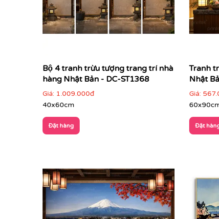
Phong cảnh Nhật Bản với những ngọn núi hùng 
họa sĩ.
Bộ 4 tranh trừu tượng trang trí nhà
Tranh tr
hàng Nhật Bản - DC-ST1368
Nhật B
Giá:
1.009.000đ
Giá:
567.
40x60cm
60x90c
Đặt hàng
Đặt hàn