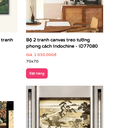
đào nở rộ là nguồn cảm hứng bất tận cho các
 tranh
Bộ 2 tranh canvas treo tường
phong cách Indochine - ID77080
Giá:
1.030.000đ
70x70
Đặt hàng