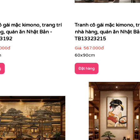
hững tác phẩm nghệ thuật mà còn là những câu chuyện kể v
 gái mặc kimono, trang trí
Tranh cô gái mặc kimono, tr
ng, quán ăn Nhật Bản -
nhà hàng, quán ăn Nhật Bả
3192
TB13323215
000đ
Giá:
567.000đ
m
60x90cm
g
Đặt hàng