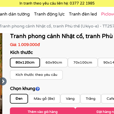
In tranh theo yêu cầu liên hệ: 0377 22 1985
anh dán tường
Tranh động lực
Tranh đèn led
Piclov
Tranh phong cảnh Nhật cổ, tranh Phù thế (Ukiyo-e) - TT25
Tranh phong cảnh Nhật cổ, tranh Phù 
Giá:
1.009.000đ
Kích thước
80x120cm
60x90cm
70x100cm
90x1
Kích thước theo yêu cầu
Chọn khung
Click để xem màu khung
Đen
Màu gỗ (Be)
Vàng
Trắng
Caf
Thêm vào giỏ hàng
Đặt hàng 