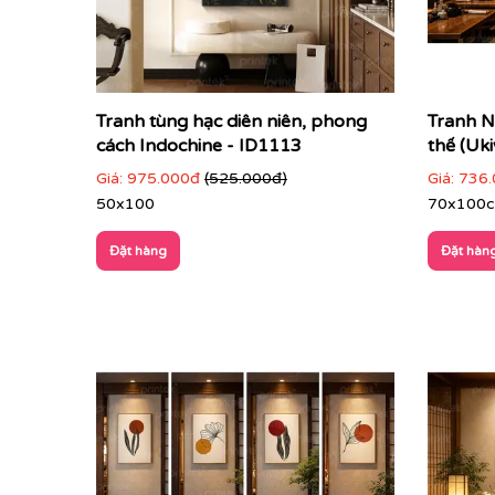
Tranh tùng hạc diên niên, phong
Tranh N
cách Indochine - ID1113
thế (Uk
Giá:
975.000đ
(525.000đ)
Giá:
736.
50x100
70x100
Đặt hàng
Đặt hàn