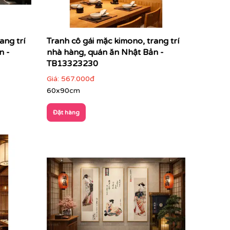
ề cuộc sống, văn hóa và con người Nhật Bản
ang trí
Tranh cô gái mặc kimono, trang trí
n -
nhà hàng, quán ăn Nhật Bản -
TB13323230
Giá:
567.000đ
60x90cm
Đặt hàng