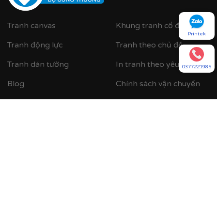
composite cao cấp nâng tầm giá trị tranh.
Tranh canvas
Khung tranh cổ điển
Printek
Tranh động lực
Tranh theo chủ đề
Tranh dán tường
In tranh theo yêu cầu
0377221985
Blog
Chính sách vận chuyển
Hồ sơ năng lực
Quy định và hình thức
thanh toán
Khách hàng của Printek
Thông tin sản phẩm -
Giới thiệu
dịch vụ do công ty cung
cấp
Dự án đã triển khai
Chính sách bảo mật