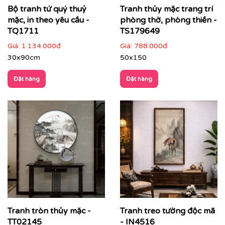
Bộ tranh tứ quý thuỷ
Tranh thủy mặc trang trí
mặc, in theo yêu cầu -
phòng thờ, phòng thiền -
TQ1711
TS179649
Cách phối tranh thủy mặc với nội thất & không gian
Giá:
1.134.000đ
Giá:
788.000đ
Tranh thủy mặc đặc biệt phù hợp với những không
30x90cm
50x150
gian đề cao sự tĩnh tại:
Đặt hàng
Đặt hàng
Phòng khách phong cách Á Đông hoặc
Indochine
: tạo điểm nhấn tinh tế, sâu lắng
Tranh tròn thủy mặc -
Tranh treo tường độc mã
TT02145
- IN4516