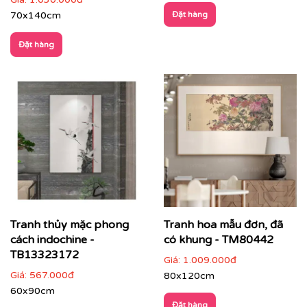
70x140cm
Đặt hàng
Đặt hàng
Không gian thiền, trà đạo, spa
: mang lại cảm giác
an yên, thư giãn
Tranh thủy mặc phong
Tranh hoa mẫu đơn, đã
cách indochine -
có khung - TM80442
TB13323172
Giá:
1.009.000đ
Giá:
567.000đ
80x120cm
60x90cm
Đặt hàng