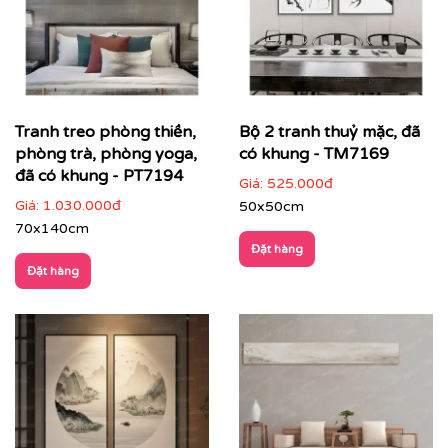
Tranh treo phòng thiền,
Bộ 2 tranh thuỷ mặc, đã
phòng trà, phòng yoga,
có khung - TM7169
đã có khung - PT7194
Giá:
525.000đ
Giá:
1.030.000đ
50x50cm
70x140cm
Điểm đặc trưng của tranh thủy mặc
Đặt hàng
Đặt hàng
Bút pháp phóng khoáng, tinh giản
: ít màu sắc
nhưng giàu chiều sâu nghệ thuật
Bố cục giàu khoảng trống
: tạo cảm giác thoáng
đãng, mở rộng không gian
Hình ảnh mang tính biểu trưng
: núi non, sông
nước, mây trời, cây cối, con người nhỏ bé giữa
thiên nhiên