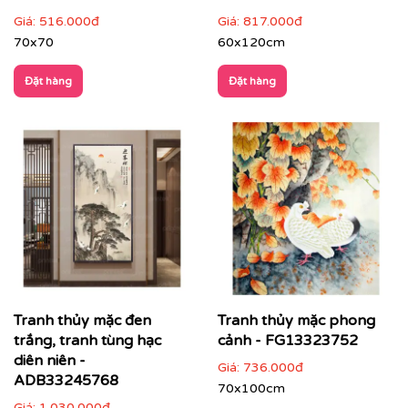
Giá:
516.000đ
Giá:
817.000đ
70x70
60x120cm
Đặt hàng
Đặt hàng
Phòng làm việc, phòng đọc sách
: giúp tăng sự tập
trung và cảm hứng
Tranh thủy mặc đen
Tranh thủy mặc phong
trắng, tranh tùng hạc
cảnh - FG13323752
diên niên -
Giá:
736.000đ
ADB33245768
70x100cm
Giá:
1.030.000đ