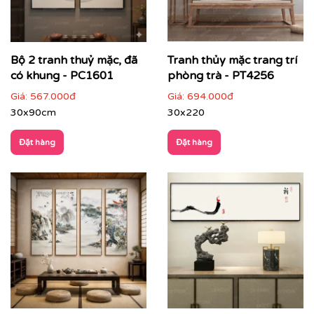
Giá trị thẩm mỹ bền vững
: không lỗi thời, phù hợp
trưng bày lâu dài
Bộ 2 tranh thuỷ mặc, đã
Tranh thủy mặc trang trí
có khung - PC1601
phòng trà - PT4256
Giá:
567.000đ
Giá:
694.000đ
30x90cm
30x220
Đặt hàng
Đặt hàng