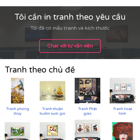
CHẤT LIỆU & CHẤT LƯỢNG TRANH PRINTEK
Tôi cần in tranh theo yêu cầu
Tại
Printek
, mỗi bức tranh Indochine được sản xuất với
tiêu chuẩn cao:
Tôi đã có mẫu tranh và kích thước
✨
Chất liệu vải in cao cấp
Chat với tư vấn viên
Vải canvas dày dặn, bề mặt sần nhẹ, giữ màu tốt,
không lo bạc phai màu.
Tăng độ bám mực, cho hình ảnh sắc nét, sống
Tranh theo chủ đề
động.
Tranh phong
Tranh thuận
Tranh Phật
Tranh hoạt
thủy
buồm xuôi gió
giáo
hình