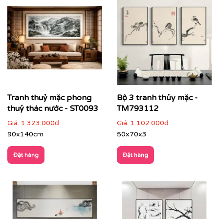
thuật Á Đông
Tranh thủy mặc là dòng tranh nghệ thuật truyền thống
Á Đông, nổi bật với lối thể hiện bằng mực nước, chú
trọng thần thái hơn hình tướng, đề cao sự tĩnh lặng và
chiều sâu cảm xúc. Mỗi bức tranh không chỉ là tác
phẩm trang trí mà còn là không gian để chiêm nghiệm,
mang lại cảm giác an nhiên và cân bằng cho người
thưởng thức
Tranh thuỷ mặc phong
Bộ 3 tranh thủy mặc -
thuỷ thác nước - ST0093
TM793112
Giá:
1.323.000đ
Giá:
1.102.000đ
90x140cm
50x70x3
Đặt hàng
Đặt hàng