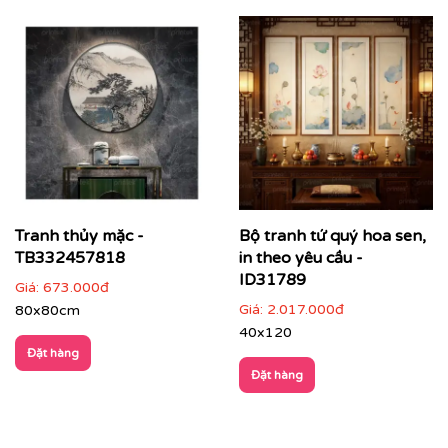
nghiệm và bản sắc không gian
Tranh thủy mặc -
Bộ tranh tứ quý hoa sen,
TB332457818
in theo yêu cầu -
ID31789
Giá:
673.000đ
Giá:
2.017.000đ
80x80cm
40x120
Đặt hàng
Đặt hàng