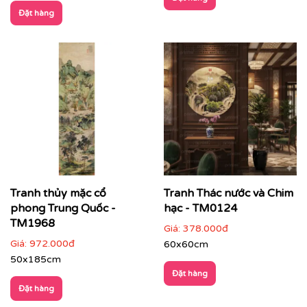
Đặt hàng
Tranh thủy mặc cổ
Tranh Thác nước và Chim
phong Trung Quốc -
hạc - TM0124
TM1968
Giá:
378.000đ
Giá:
972.000đ
60x60cm
50x185cm
Đặt hàng
Đặt hàng
Khách sạn, resort cao cấp
: tăng chiều sâu trải