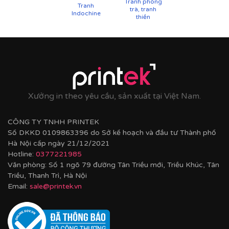
Tranh phòng
Tranh
trà, tranh
Indochine
thiền
Xưởng in theo yêu cầu, sản xuất tại Việt Nam.
CÔNG TY TNHH PRINTEK
Số DKKD 0109863396 do Sở kế hoạch và đầu tư Thành phố
Hà Nội cấp ngày 21/12/2021
Cận cảnh tranh in trên chất liệu canvas công nghệ in
UV
Hotline:
0377221985
Văn phòng: Số 1 ngõ 79 đường Tân Triều mới, Triều Khúc, Tân
✨
Chất liệu khung bền bỉ
Triều, Thanh Trì, Hà Nội
Email:
sale@printek.vn
Tranh được căng lên khung thông đã qua xử lý
chống cong vênh, ẩm mốc.
Hoàn thiện bằng khung bo viền chất liệu nhựa