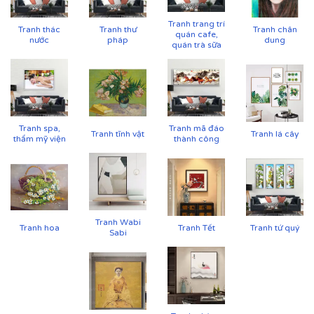
Tranh trang trí
Tranh thác
Tranh thư
Tranh chân
quán cafe,
nước
pháp
dung
quán trà sữa
Tranh spa,
Tranh mã đáo
Tranh tĩnh vật
Tranh lá cây
thẩm mỹ viện
thành công
Cận cảnh tranh in trên chất liệu canvas công nghệ in
UV
Tranh Wabi
Tranh hoa
Tranh Tết
Tranh tứ quý
Sabi