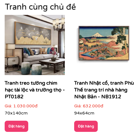
Tranh cùng chủ đề
Tranh treo tường chim
Tranh Nhật cổ, tranh Phù
hạc tài lộc và trường thọ -
Thế trang trí nhà hàng
PT0182
Nhật Bản - NB1912
Giá:
1.030.000đ
Giá:
632.000đ
70x140cm
94x64cm
Đặt hàng
Đặt hàng