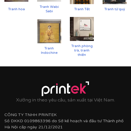
Tranh Wabi
Tranh hoa
Tranh Tết
Tranh tứ quý
Sabi
Tranh phòng
Tranh
trà, tranh
Indochine
thiền
Xưởng in theo yêu cầu, sản xuất tại Việt Nam.
CÔNG TY TNHH PRINTEK
Số DKKD 0109863396 do Sở kế hoạch và đầu tư Thành phố
Hà Nội cấp ngày 21/12/2021