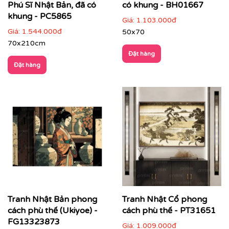
Phú Sĩ Nhật Bản, đã có
có khung - BH01667
Tư vấn thi công & chọn mẫu
khung - PC5865
Giá:
1.103.000đ
Giá:
1.544.000đ
50x70
70x210cm
Đặt hàng
Đặt hàng
Tranh Nhật Bản phong
Tranh Nhật Cổ phong
cách phù thế (Ukiyoe) -
cách phù thế - PT31651
FG13323873
Giá:
1.009.000đ