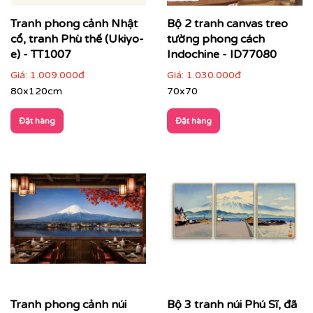
Tranh phong cảnh Nhật
Bộ 2 tranh canvas treo
cổ, tranh Phù thế (Ukiyo-
tường phong cách
e) - TT1007
Indochine - ID77080
Giá:
1.009.000đ
Giá:
1.030.000đ
80x120cm
70x70
Đặt hàng
Đặt hàng
Printek thi công tranh cho khách hàng
Quý khách có nhu cầu:
⇨
Tìm mẫu tranh
đẹp theo chủ đề
⇨
Tư vấn in tranh theo yêu cầu
⇨
In tranh dán tường
theo nhiều kích thước
Quý khách vui lòng nhấn
vào đây
để gặp nhân viên tư
vấn hoặc SĐT
037 722 1985
để nhân viên tư vấn gửi
mẫu theo yêu cầu của quý khách.
Tranh phong cảnh núi
Bộ 3 tranh núi Phú Sĩ, đã