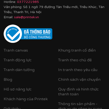
Hotline:
0377221985
Văn phòng: Số 1 ngõ 79 đường Tân Triều mới, Triều Khúc, Tân
Triều, Thanh Trì, Hà Nội
Email:
sale@printek.vn
Tranh canvas
Khung tranh cổ điển
Tranh động lực
Tranh theo chủ đề
Tranh dán tường
In tranh theo yêu cầu
Blog
Chính sách vận chuyển
Hồ sơ năng lực
Quy định và hình thức
thanh toán
Khách hàng của Printek
Thông tin sản phẩm -
Giới thiệu
dịch vụ do công ty cung