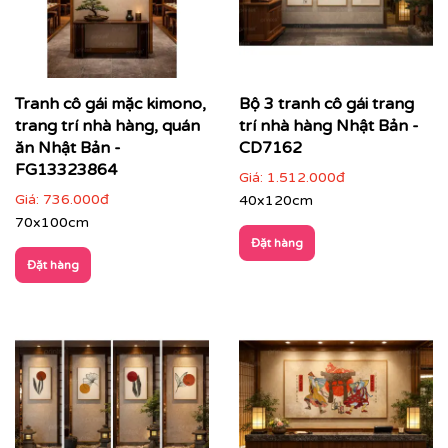
Tranh cô gái mặc kimono,
Bộ 3 tranh cô gái trang
trang trí nhà hàng, quán
trí nhà hàng Nhật Bản -
ăn Nhật Bản -
CD7162
FG13323864
Giá:
1.512.000đ
Giá:
736.000đ
40x120cm
70x100cm
Đặt hàng
Đặt hàng
Một mẫu tranh Nhật cổ do Printek sản xuất