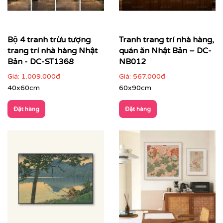
Bộ 4 tranh trừu tượng
Tranh trang trí nhà hàng,
trang trí nhà hàng Nhật
quán ăn Nhật Bản – DC-
Bản - DC-ST1368
NB012
Giá:
1.009.000đ
Giá:
567.000đ
40x60cm
60x90cm
Đặt hàng
Đặt hàng
Với công nghệ in hiện đại, chúng tôi đảm bảo tái tạo lại
từng chi tiết nhỏ nhất của bức tranh, mang đến cho
bạn một sản phẩm hoàn hảo.
Printek còn hỗ trợ tư vấn miễn phí để giúp bạn chọn
được bức tranh phù hợp nhất với không gian và sở
thích của mình. Đặc biệt, chúng tôi còn cung cấp dịch
vụ vận chuyển trên toàn quốc, giúp bạn tiết kiệm thời
gian và công sức.