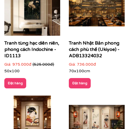
Tranh tùng hạc diên niên,
Tranh Nhật Bản phong
phong cách Indochine -
cách phù thế (Ukiyoe) -
ID1113
ADB13324032
Giá:
975.000đ
(525.000đ)
Giá:
736.000đ
50x100
70x100cm
Đặt hàng
Đặt hàng