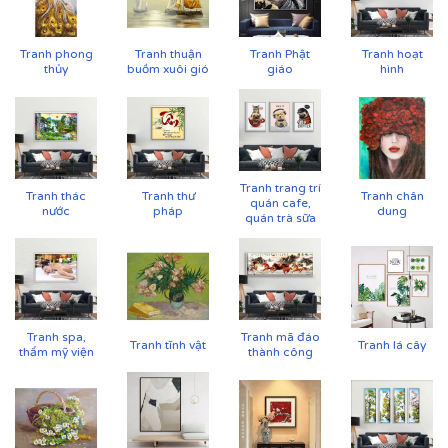
Tranh phong
Tranh thuận
Tranh Phật
Tranh hoạt
thủy
buồm xuôi gió
giáo
hình
Tranh trang trí
Tranh thác
Tranh thư
Tranh chân
quán cafe,
nước
pháp
dung
quán trà sữa
Tranh spa,
Tranh mã đáo
Tranh tĩnh vật
Tranh lá cây
thẩm mỹ viện
thành công