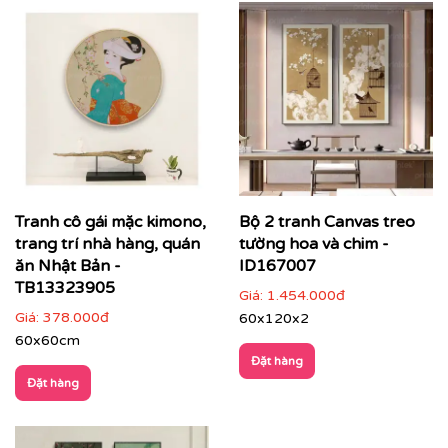
Tranh cô gái mặc kimono,
Bộ 2 tranh Canvas treo
trang trí nhà hàng, quán
tường hoa và chim -
ăn Nhật Bản -
ID167007
TB13323905
Giá:
1.454.000đ
Giá:
378.000đ
60x120x2
60x60cm
Đặt hàng
Đặt hàng