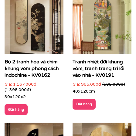
Bộ 2 tranh hoa và chim
Tranh nhiệt đới khung
khung vòm phong cách
vòm, tranh trang trí lối
indochine - KV0162
vào nhà - KV0191
Giá:
1.167.000đ
Giá:
985.000đ
(505.000đ)
(1.398.000đ)
40x120cm
30x120x2
Đặt hàng
Đặt hàng