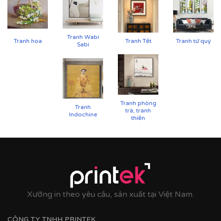
Tranh Wabi
Tranh hoa
Tranh Tết
Tranh tứ quý
Sabi
Tranh phòng
Tranh
trà, tranh
Indochine
thiền
Xưởng in theo yêu cầu, sản xuất tại Việt Nam.
CÔNG TY TNHH PRINTEK