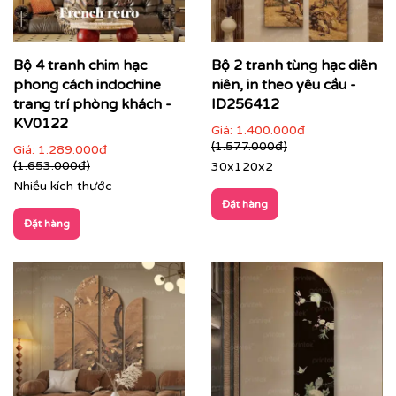
Bộ 4 tranh chim hạc
Bộ 2 tranh tùng hạc diên
phong cách indochine
niên, in theo yêu cầu -
trang trí phòng khách -
ID256412
KV0122
Giá:
1.400.000đ
(1.577.000đ)
Giá:
1.289.000đ
(1.653.000đ)
30x120x2
Nhiều kích thước
Đặt hàng
Đặt hàng