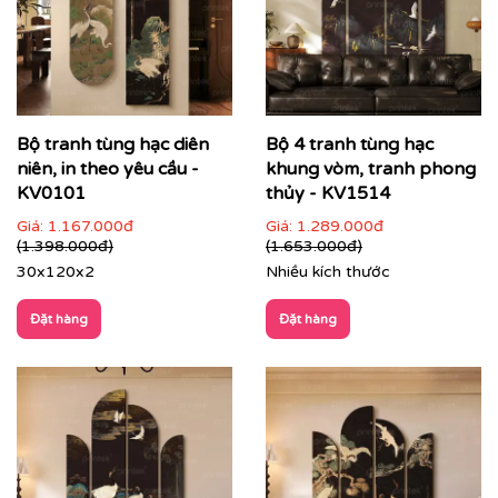
Bộ tranh tùng hạc diên
Bộ 4 tranh tùng hạc
niên, in theo yêu cầu -
khung vòm, tranh phong
KV0101
thủy - KV1514
Giá:
1.167.000đ
Giá:
1.289.000đ
(1.398.000đ)
(1.653.000đ)
30x120x2
Nhiều kích thước
Đặt hàng
Đặt hàng
Ảnh thật mẫu tranh tùng hạc diên niên