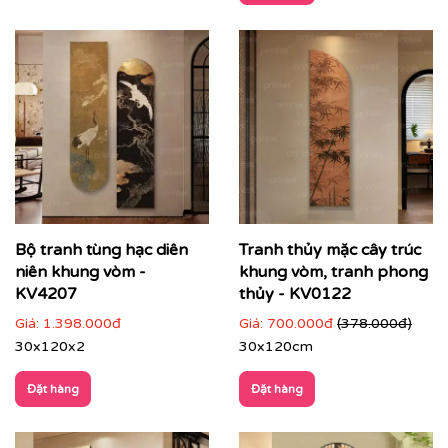
MDF 9ly
Khung viền: chất liệu composite, bo viền 2mm
Màu khung: màu đen, vàng, bạc
Bộ tranh tùng hạc diên
Tranh thủy mặc cây trúc
niên khung vòm -
khung vòm, tranh phong
KV4207
thủy - KV0122
Giá:
1.398.000đ
Giá:
700.000đ
(378.000đ)
30x120x2
30x120cm
Đặt hàng
Đặt hàng