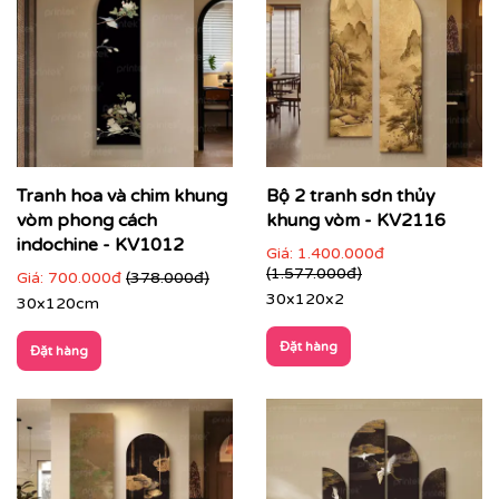
Tranh hoa và chim khung
Bộ 2 tranh sơn thủy
vòm phong cách
khung vòm - KV2116
indochine - KV1012
Giá:
1.400.000đ
(1.577.000đ)
Giá:
700.000đ
(378.000đ)
30x120x2
30x120cm
Đặt hàng
Đặt hàng