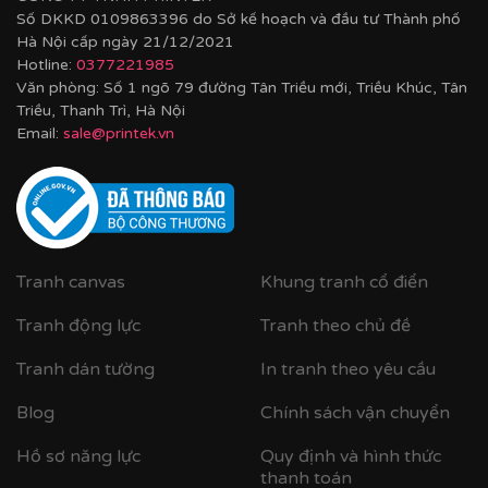
Số DKKD 0109863396 do Sở kế hoạch và đầu tư Thành phố
Hà Nội cấp ngày 21/12/2021
Hotline:
0377221985
Văn phòng: Số 1 ngõ 79 đường Tân Triều mới, Triều Khúc, Tân
Triều, Thanh Trì, Hà Nội
Email:
sale@printek.vn
Tranh canvas
Khung tranh cổ điển
Tranh động lực
Tranh theo chủ đề
Tranh dán tường
In tranh theo yêu cầu
Blog
Chính sách vận chuyển
Một mẫu tranh khung vòm phong cách indochine do
Hồ sơ năng lực
Quy định và hình thức
Printek sản xuất
thanh toán