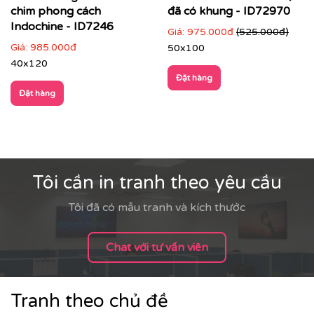
chim phong cách
đã có khung - ID72970
Indochine - ID7246
Giá:
975.000đ
(525.000đ)
Giá:
985.000đ
50x100
40x120
Đặt hàng
Đặt hàng
Tôi cần in tranh theo yêu cầu
Tôi đã có mẫu tranh và kích thước
Chat với tư vấn viên
Tranh theo chủ đề
Mô tả sản phẩm: