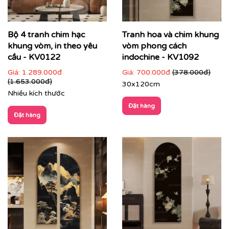
Bộ 4 tranh chim hạc
Tranh hoa và chim khung
khung vòm, in theo yêu
vòm phong cách
cầu - KV0122
indochine - KV1092
Giá:
1.289.000đ
Giá:
700.000đ
(378.000đ)
(1.653.000đ)
30x120cm
Nhiều kích thước
Đặt hàng
Đặt hàng