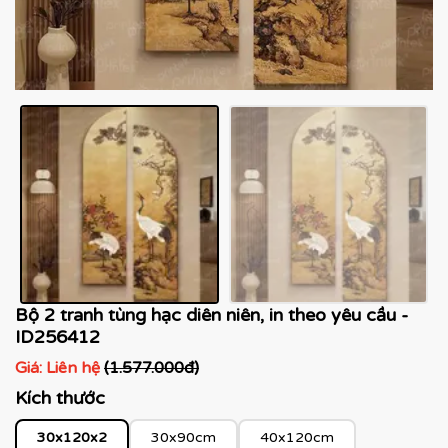
Bộ 2 tranh tùng hạc diên niên, in theo yêu cầu -
ID256412
Giá:
Liên hệ
(1.577.000đ)
Kích thước
30x120x2
30x90cm
40x120cm