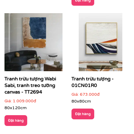
Đặt hàng
Tranh trừu tượng Wabi
Tranh trừu tượng -
Sabi, tranh treo tường
01CN01R0
canvas - TT2694
Giá:
673.000đ
Giá:
1.009.000đ
80x80cm
80x120cm
Đặt hàng
Đặt hàng
CHẤT LIỆU & CHẤT LƯỢNG TRANH PRINTEK