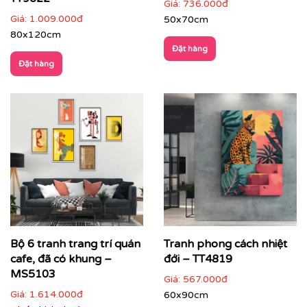
Giá:
736.000đ
Giá:
1.009.000đ
50x70cm
80x120cm
Đặt hàng
Đặt hàng
Showroom, gallery, không gian trưng bày
: tạo
chiều sâu và nhịp điệu không gian
Bộ 6 tranh trang trí quán
Tranh phong cách nhiệt
cafe, đã có khung –
đới – TT4819
MS5103
Giá:
567.000đ
Giá:
1.614.000đ
60x90cm