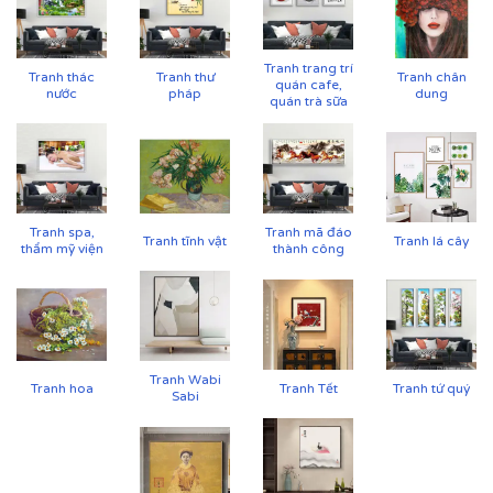
Tranh trang trí
Tranh thác
Tranh thư
Tranh chân
quán cafe,
nước
pháp
dung
quán trà sữa
Cận cảnh tranh in trên chất liệu canvas công nghệ in
Tranh spa,
Tranh mã đáo
Tranh tĩnh vật
Tranh lá cây
UV
thẩm mỹ viện
thành công
Tranh Wabi
Tranh hoa
Tranh Tết
Tranh tứ quý
Sabi