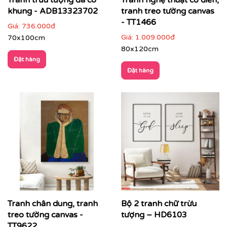
Tranh trừu tượng đã có
Tranh nghệ thuật cổ điển,
khung - ADB13323702
tranh treo tường canvas
- TT1466
Giá:
736.000đ
Giá:
1.009.000đ
70x100cm
80x120cm
Đặt hàng
Đặt hàng
Nhà hàng, lounge, quầy bar, khách sạn
: tăng tính
nghệ thuật và nhận diện thương hiệu
Tranh chân dung, tranh
Bộ 2 tranh chữ trừu
treo tường canvas -
tượng – HD6103
TT9622