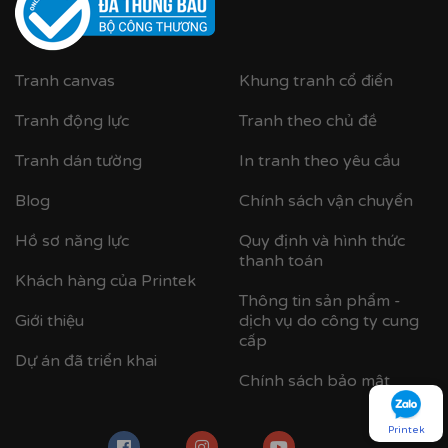
Tranh canvas
Khung tranh cổ điển
Tranh động lực
Tranh theo chủ đề
Tranh dán tường
In tranh theo yêu cầu
Blog
Chính sách vận chuyển
Hồ sơ năng lực
Quy định và hình thức
thanh toán
Khách hàng của Printek
Thông tin sản phẩm -
Giới thiệu
dịch vụ do công ty cung
cấp
Dự án đã triển khai
Chính sách bảo mật
Printek
Cận cảnh khung nhựa composite bản khung nhỏ