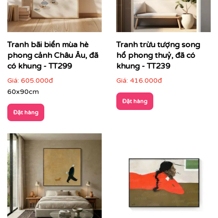
Tranh trừu tượng phù hợp với nhiều loại hình không
gian:
Phòng khách hiện đại, căn hộ cao cấp
: làm điểm
Tranh bãi biển mùa hè
Tranh trừu tượng song
nhấn trung tâm
phong cảnh Châu Âu, đã
hổ phong thuỷ, đã có
có khung - TT299
khung - TT239
Giá:
605.000đ
Giá:
416.000đ
60x90cm
Đặt hàng
Đặt hàng