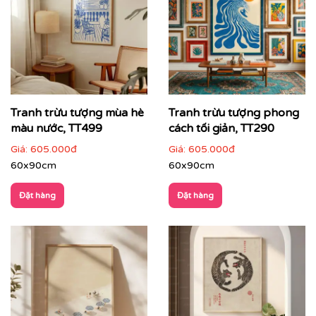
Tranh trừu tượng mùa hè
Tranh trừu tượng phong
màu nước, TT499
cách tối giản, TT290
Giá:
605.000đ
Giá:
605.000đ
60x90cm
60x90cm
Đặt hàng
Đặt hàng
Cách phối tranh trừu tượng với nội thất & không gian