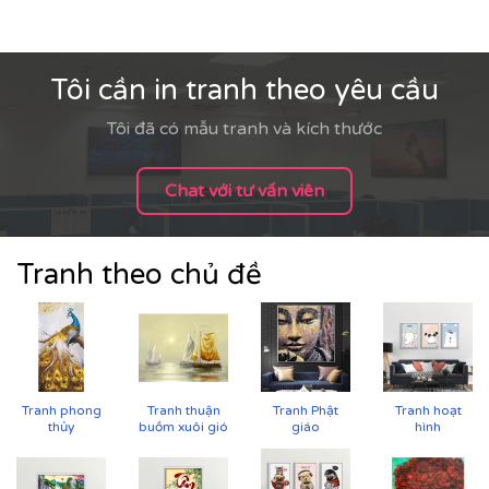
Tại
Printek
, mỗi bức tranh Indochine được sản xuất với
tiêu chuẩn cao:
Tôi cần in tranh theo yêu cầu
✨
Chất liệu vải in cao cấp
Tôi đã có mẫu tranh và kích thước
Vải canvas dày dặn, bề mặt sần nhẹ, giữ màu tốt,
không lo bạc phai màu.
Chat với tư vấn viên
Tăng độ bám mực, cho hình ảnh sắc nét, sống
động.
Tranh theo chủ đề
Tranh phong
Tranh thuận
Tranh Phật
Tranh hoạt
thủy
buồm xuôi gió
giáo
hình