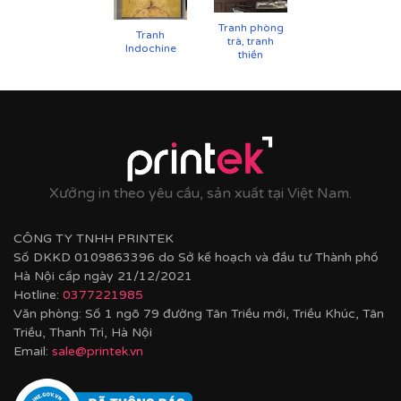
Tranh phòng
Tranh
trà, tranh
Indochine
thiền
Xưởng in theo yêu cầu, sản xuất tại Việt Nam.
Cận cảnh tranh in trên chất liệu canvas công nghệ in
UV
CÔNG TY TNHH PRINTEK
Số DKKD 0109863396 do Sở kế hoạch và đầu tư Thành phố
✨
Chất liệu khung bền bỉ
Hà Nội cấp ngày 21/12/2021
Hotline:
0377221985
Tranh được căng lên khung thông đã qua xử lý
Văn phòng: Số 1 ngõ 79 đường Tân Triều mới, Triều Khúc, Tân
chống cong vênh, ẩm mốc.
Triều, Thanh Trì, Hà Nội
Email:
sale@printek.vn
Hoàn thiện bằng khung bo viền chất liệu nhựa
composite cao cấp nâng tầm giá trị tranh.