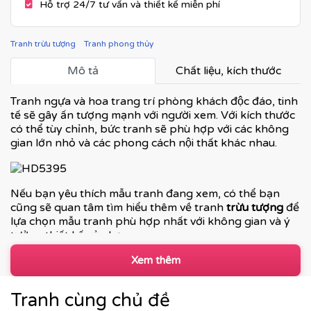
Hỗ trợ 24/7 tư vấn và thiết kế miễn phí
Tranh trừu tượng
Tranh phong thủy
Mô tả
Chất liệu, kích thước
Tranh ngựa và hoa trang trí phòng khách độc đáo, tinh
tế sẽ gây ấn tượng mạnh với người xem. Với kích thước
có thể tùy chỉnh, bức tranh sẽ phù hợp với các không
gian lớn nhỏ và các phong cách nội thất khác nhau.
Nếu bạn yêu thích mẫu tranh đang xem, có thể bạn
cũng sẽ quan tâm tìm hiểu thêm về tranh
trừu tượng
để
lựa chọn mẫu tranh phù hợp nhất với không gian và ý
tưởng thiết kế của bạn.
👉
Khám phá thêm bộ sưu tập tranh tranh trừu tượng
Xem thêm
tại Printek
Tranh cùng chủ đề
Tranh trừu tượng – ngôn ngữ cảm xúc cho không gian