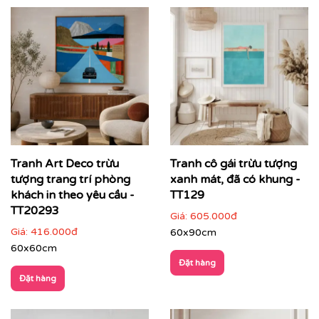
hiện đại
Tranh trừu tượng
không mô tả thế giới theo hình khối
cụ thể, mà truyền tải cảm xúc, nhịp điệu và chiều sâu
thông qua màu sắc, đường nét và bố cục. Đây là dòng
tranh được ưa chuộng trong các không gian hiện đại,
cao cấp – nơi nghệ thuật trở thành
tuyên ngôn thẩm
mỹ
và cá tính của gia chủ hay thương hiệu.
Tranh Art Deco trừu
Tranh cô gái trừu tượng
tượng trang trí phòng
xanh mát, đã có khung -
khách in theo yêu cầu -
TT129
TT20293
Giá:
605.000đ
Giá:
416.000đ
60x90cm
60x60cm
Đặt hàng
Đặt hàng