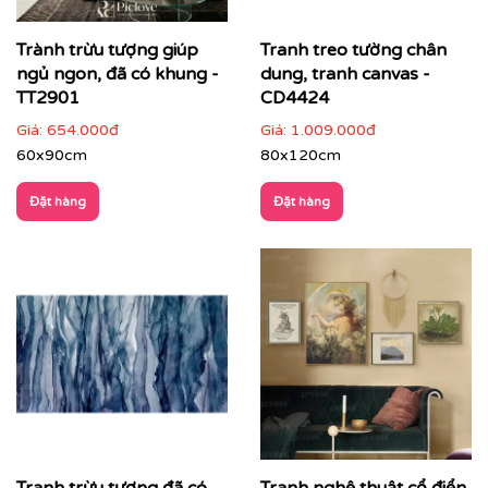
Trành trừu tượng giúp
Tranh treo tường chân
ngủ ngon, đã có khung -
dung, tranh canvas -
TT2901
CD4424
Giá:
654.000đ
Giá:
1.009.000đ
Văn phòng, phòng họp lãnh đạo
: thể hiện tư duy
60x90cm
80x120cm
sáng tạo và chuyên nghiệp
Đặt hàng
Đặt hàng