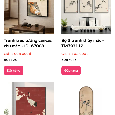
Tranh treo tường canvas
Bộ 3 tranh thủy mặc -
chú mèo - ID167008
TM793112
Giá:
1.009.000đ
Giá:
1.102.000đ
80x120
50x70x3
Đặt hàng
Đặt hàng