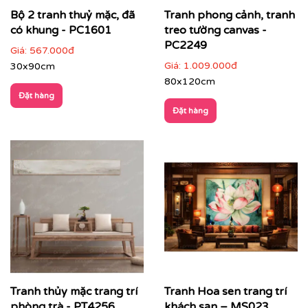
Bộ 2 tranh thuỷ mặc, đã
Tranh phong cảnh, tranh
có khung - PC1601
treo tường canvas -
PC2249
Giá:
567.000đ
Giá:
1.009.000đ
30x90cm
80x120cm
Đặt hàng
Đặt hàng
Quán trà, thiền trà, spa thư giãn
: nâng cao trải
nghiệm khách hàng
Tranh thủy mặc trang trí
Tranh Hoa sen trang trí
phòng trà - PT4256
khách sạn – MS023