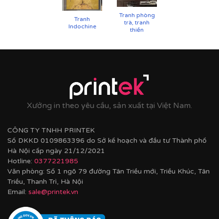
Tranh phòng
Tranh
CHẤT LIỆU & CHẤT LƯỢNG TRANH PRINTEK
trà, tranh
Indochine
thiền
Tại
Printek
, mỗi bức tranh Indochine được sản xuất với
tiêu chuẩn cao:
✨
Chất liệu vải in cao cấp
Vải canvas dày dặn, bề mặt sần nhẹ, giữ màu tốt,
không lo bạc phai màu.
Xưởng in theo yêu cầu, sản xuất tại Việt Nam.
Tăng độ bám mực, cho hình ảnh sắc nét, sống
động.
CÔNG TY TNHH PRINTEK
Số DKKD 0109863396 do Sở kế hoạch và đầu tư Thành phố
Hà Nội cấp ngày 21/12/2021
Hotline:
0377221985
Văn phòng: Số 1 ngõ 79 đường Tân Triều mới, Triều Khúc, Tân
Triều, Thanh Trì, Hà Nội
Email:
sale@printek.vn