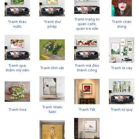
Ánh sáng vàng ấm, chiếu nhẹ để làm nổi bật bút
pháp và chất liệu tranh
Tranh trang trí
Tranh thác
Tranh thư
Tranh chân
quán cafe,
nước
pháp
dung
quán trà sữa
Tranh spa,
Tranh mã đáo
Tranh tĩnh vật
Tranh lá cây
thẩm mỹ viện
thành công
Tranh Wabi
Tranh hoa
Tranh Tết
Tranh tứ quý
Sabi