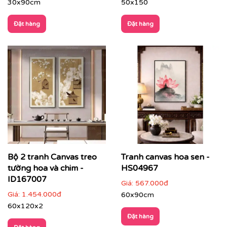
30x90cm
50x150
Nhà hàng, resort phong cách Á Đông –
Đặt hàng
Đặt hàng
Indochine
: tăng bản sắc và chiều sâu không gian
Bộ 2 tranh Canvas treo
Tranh canvas hoa sen -
tường hoa và chim -
HS04967
ID167007
Giá:
567.000đ
Giá:
1.454.000đ
60x90cm
60x120x2
Đặt hàng