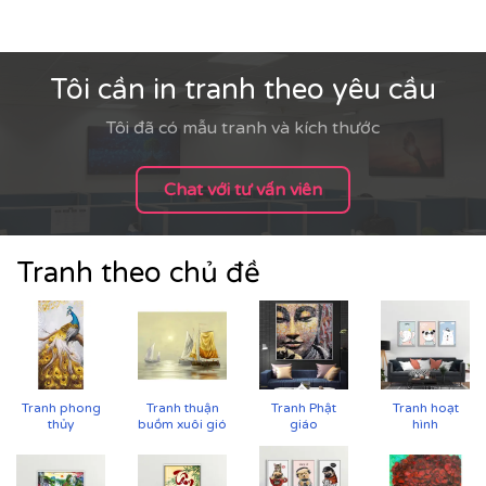
Tôi cần in tranh theo yêu cầu
Tôi đã có mẫu tranh và kích thước
Chat với tư vấn viên
Tranh theo chủ đề
👉 Gợi ý phối hợp:
Treo tranh
theo trục dọc hoặc bộ tranh
để tạo
Tranh phong
Tranh thuận
Tranh Phật
Tranh hoạt
nhịp điệu thị giác
thủy
buồm xuôi gió
giáo
hình
Kết hợp
nội thất gỗ tự nhiên
, mành tre, gốm sứ