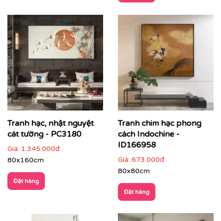
gian thưởng trà tĩnh tại
Tranh phòng trà
không chỉ đóng vai trò trang trí, mà
còn góp phần định hình
không khí thưởng trà
: chậm
rãi, sâu lắng và giàu tính thiền. Một bức tranh phù hợp
giúp không gian phòng trà trở nên hài hòa, nâng cao
trải nghiệm cảm xúc, đồng thời thể hiện gu thẩm mỹ
tinh tế của chủ nhân.
Tranh hạc, nhật nguyệt
Tranh chim hạc phong
cát tường - PC3180
cách Indochine -
ID166958
Giá:
1.345.000đ
Giá:
673.000đ
80x160cm
80x80cm
Đặt hàng
Đặt hàng