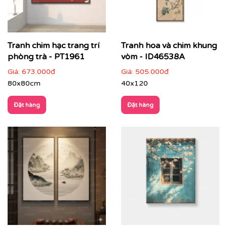
Cách phối tranh phòng trà với nội thất & không gian
Tranh phòng trà phù hợp với nhiều loại hình không
gian:
Tranh chim hạc trang trí
Tranh hoa và chim khung
Phòng trà gia đình, trà đạo
: tạo điểm nhấn tinh tế
phòng trà - PT1961
vòm - ID46538A
sau bàn trà
Giá:
673.000đ
Giá:
505.000đ
80x80cm
40x120
Đặt hàng
Đặt hàng