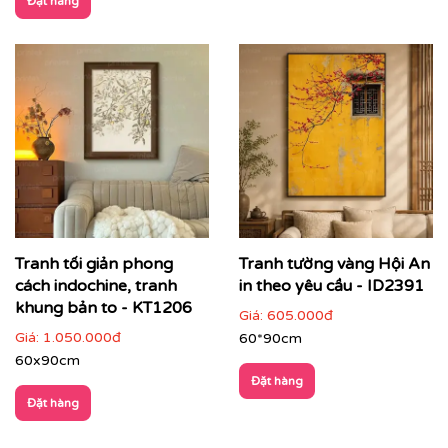
Đặt hàng
Phòng tiếp khách cao cấp
: thể hiện gu thẩm mỹ
trầm tĩnh, sang trọng
Tranh tối giản phong
Tranh tường vàng Hội An
cách indochine, tranh
in theo yêu cầu - ID2391
khung bản to - KT1206
Giá:
605.000đ
Giá:
1.050.000đ
60*90cm
60x90cm
Đặt hàng
Đặt hàng