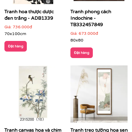
Tranh hoa thược dược
Tranh phong cách
đen trắng - ADB1339
Indochine -
TB332457849
Giá:
736.000đ
Giá:
673.000đ
70x100cm
80x80
Đặt hàng
Đặt hàng
Tranh canvas hoa và chim
Tranh treo tường hoa sen