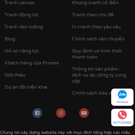
Tranh canvas
Khung tranh cổ điển
Tranh động lực
Tranh theo chủ đề
Tranh dán tường
In tranh theo yêu cầu
Blog
Chính sách vận chuyển
Hồ sơ năng lực
Quy định và hình thức
thanh toán
Khách hàng của Printek
Thông tin sản phẩm -
Giới thiệu
dịch vụ do công ty cung
cấp
Dự án đã triển khai
Chính sách bảo mật
Printek
0377221985
Chúng tôi xây dựng website này với mục đích tổng hợp các mẫu