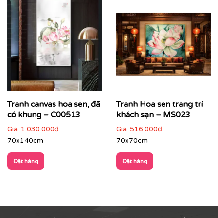
Tranh canvas hoa sen, đã
Tranh Hoa sen trang trí
có khung – C00513
khách sạn – MS023
Giá:
1.030.000đ
Giá:
516.000đ
70x140cm
70x70cm
Đặt hàng
Đặt hàng