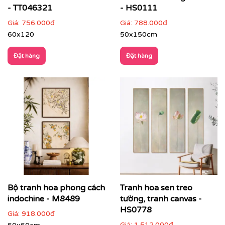
- TT046321
- HS0111
Giá:
756.000đ
Giá:
788.000đ
60x120
50x150cm
Đặt hàng
Đặt hàng
Bộ tranh hoa phong cách
Tranh hoa sen treo
Với công nghệ in hiện đại, chúng tôi đảm bảo tái tạo lại
từng chi tiết nhỏ nhất của bức tranh, mang đến cho
indochine - M8489
tường, tranh canvas -
bạn một sản phẩm hoàn hảo.
HS0778
Giá:
918.000đ
Giá:
1.512.000đ