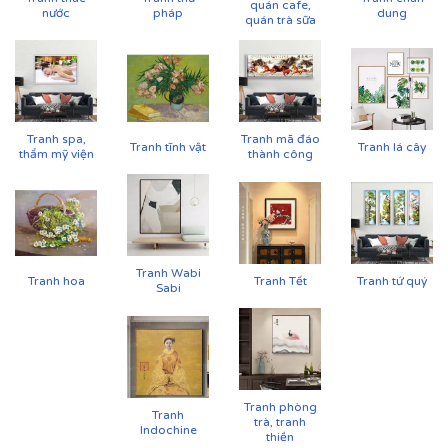
quán cafe,
nước
pháp
dung
quán trà sữa
Tranh spa,
Tranh mã đáo
Tranh tĩnh vật
Tranh lá cây
thẩm mỹ viện
thành công
Tranh Wabi
Tranh hoa
Tranh Tết
Tranh tứ quý
Sabi
Tranh phòng
Tranh
trà, tranh
Indochine
thiền