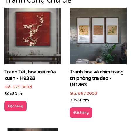
Tranh cùng chủ đề
Tranh Tết, hoa mai mùa
Tranh hoa và chim trang
xuân - H9328
trí phòng trà đạo -
IN1863
Giá:
675.000đ
Giá:
567.000đ
80x80cm
30x60cm
Đặt hàng
Đặt hàng