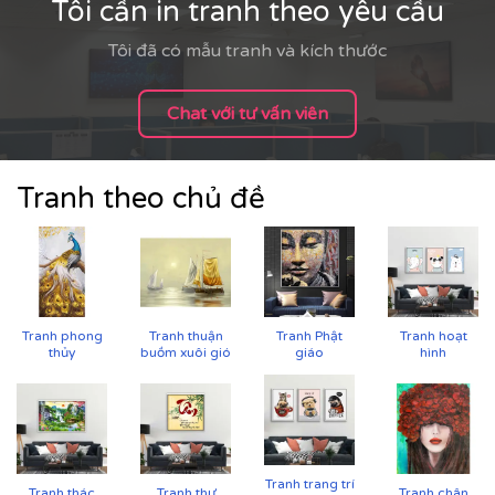
Tôi cần in tranh theo yêu cầu
Tôi đã có mẫu tranh và kích thước
Chat với tư vấn viên
Tranh theo chủ đề
Tranh phong
Tranh thuận
Tranh Phật
Tranh hoạt
thủy
buồm xuôi gió
giáo
hình
Tranh trang trí
Tranh thác
Tranh thư
Tranh chân