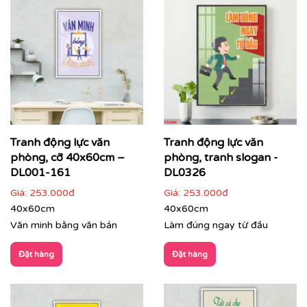
⇨
In tranh dán tường
theo nhiều kích thước
Quý khách vui lòng nhấn
vào đây
để gặp nhân viên tư
vấn hoặc SĐT
037 722 1985
để nhân viên tư vấn gửi
mẫu theo yêu cầu của quý khách.
Tư vấn thi công & chọn mẫu
Tranh động lực văn
Tranh động lực văn
phòng, cỡ 40x60cm –
phòng, tranh slogan -
DL001-161
DL0326
Giá:
253.000đ
Giá:
253.000đ
40x60cm
40x60cm
Văn minh bằng văn bản
Làm đúng ngay từ đầu
Đặt hàng
Đặt hàng