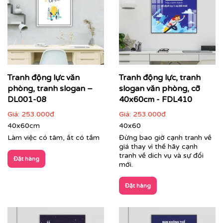
Tranh động lực văn
Tranh động lực, tranh
Cận cảnh tranh động lực do Printek sản xuất
phòng, tranh slogan –
slogan văn phòng, cỡ
DL001-08
40x60cm - FDL410
Giá:
253.000đ
Giá:
253.000đ
40x60cm
40x60
Làm việc có tâm, ắt có tầm
Đừng bao giờ cạnh tranh về
giá thay vì thế hãy cạnh
tranh về dich vụ và sự đổi
Đặt hàng
mới.
Đặt hàng