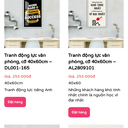
Tranh động lực văn
Tranh động lực văn
phòng, cỡ 40x60cm –
phòng, cỡ 40x60cm –
DL001-165
AL2809101
Giá:
253.000đ
Giá:
253.000đ
40x60cm
40x60
Tranh văn phòng in theo mẫu và kích thước riêng của
Tranh động lực tiếng Anh
Những khách hàng khó tính
khách hàng
nhất chính là nguồn học vĩ
đại nhất.
Đặt hàng
Quý khách có nhu cầu:
Đặt hàng
⇨
Tìm mẫu tranh
đẹp theo chủ đề
⇨
Tư vấn in tranh theo yêu cầu