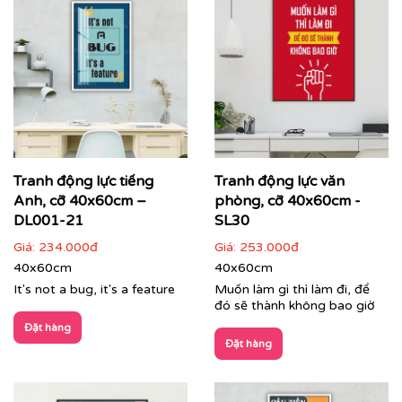
Tranh động lực tiếng
Tranh động lực văn
Anh, cỡ 40x60cm –
phòng, cỡ 40x60cm -
Tranh phong cảnh treo phòng lãnh đạo
DL001-21
SL30
Giá:
234.000đ
Giá:
253.000đ
Dịch vụ in tranh theo yêu cầu – Dấu ấn độc bản của
40x60cm
40x60cm
doanh nghiệp:
It's not a bug, it's a feature
Muốn làm gì thì làm đi, để
Bạn muốn không gian mang đậm bản sắc thương hiệu?
đó sẽ thành không bao giờ
Dịch vụ
in tranh theo yêu cầu
của Printek sẽ giúp bạn
Đặt hàng
hiện thực hóa mọi ý tưởng:
Đặt hàng
In tranh kết hợp logo, màu sắc nhận diện thương
hiệu và giá trị cốt lõi của công ty.