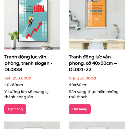
Chuyển hóa những bức ảnh, thiết kế riêng biệt
hoặc bất kỳ thông điệp nào bạn mong muốn
thành tác phẩm nghệ thuật treo tường cao cấp.
Đa dạng chất liệu, kích thước và kiểu dáng khung,
phù hợp với mọi không gian từ phòng họp, khu
vực lễ tân đến không gian làm việc chung (co-
working space).
Tranh động lực văn
Tranh động lực văn
phòng, tranh slogan -
phòng, cỡ 40x60cm –
DL0338
DL001-22
Giá:
253.000đ
Giá:
253.000đ
40x60cm
40x60cm
Ý tưởng lớn sẽ mang lại
Sẵn sàng thực hiện những
thành công lớn
thử thách...
Đặt hàng
Đặt hàng
Tranh dự án trang trí văn phòng tập đoàn Zamil