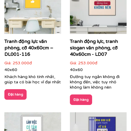
Printek thi công tranh động lực theo yêu cầu cho
khách hàng
Các dòng sản phẩm nổi bật tại Printek:
Tranh động lực văn
Tranh động lực, tranh
phòng, cỡ 40x60cm –
slogan văn phòng, cỡ
Tranh động lực & Tranh slogan:
Những câu nói truyền
cảm hứng, những thông điệp kinh doanh cốt lõi được
DL001-116
40x60cm - LD07
thiết kế với phong cách typography hiện đại, mạnh mẽ.
Giá:
253.000đ
Giá:
253.000đ
Đây là giải pháp hoàn hảo để thúc đẩy tinh thần làm
40x60
40x60
việc, gắn kết đội ngũ và nhắc nhở nhân viên về mục tiêu
Khách hàng khó tính nhất,
Đường tuy ngắn không đi
chung mỗi ngày.
giúp ta có bài học vĩ đại nhất
không đến, việc tuy nhỏ
không làm không nên
Đặt hàng
Đặt hàng