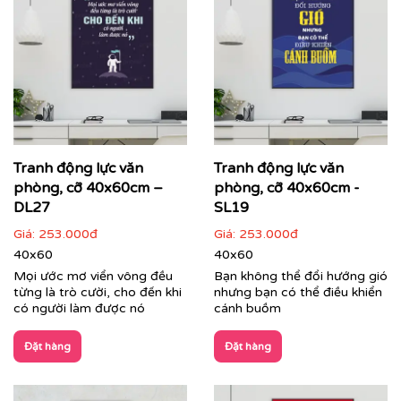
Cận cảnh tranh động lực do Printek sản xuất
Tranh Văn Phòng:
Đa dạng phong cách từ hiện đại, tối
giản đến nghệ thuật sáng tạo. Printek giúp định hình
không gian làm việc chuyên nghiệp, tạo ấn tượng mạnh
mẽ với đối tác, khách hàng ngay từ ánh nhìn đầu tiên,
đồng thời mang lại sự thư giãn cho nhân viên sau
Tranh động lực văn
Tranh động lực văn
những giờ làm việc căng thẳng.
phòng, cỡ 40x60cm –
phòng, cỡ 40x60cm -
DL27
SL19
Giá:
253.000đ
Giá:
253.000đ
40x60
40x60
Mọi ước mơ viển vông đều
Bạn không thể đổi hướng gió
từng là trò cười, cho đến khi
nhưng bạn có thể điều khiển
có người làm được nó
cánh buồm
Đặt hàng
Đặt hàng