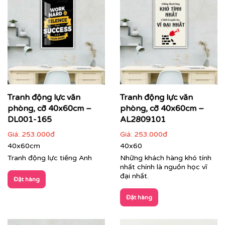
Tranh động lực văn
Tranh động lực văn
phòng, cỡ 40x60cm –
phòng, cỡ 40x60cm –
DL001-165
AL2809101
Giá:
253.000đ
Giá:
253.000đ
40x60cm
40x60
Tranh văn phòng in theo mẫu và kích thước riêng của
Tranh động lực tiếng Anh
Những khách hàng khó tính
khách hàng
nhất chính là nguồn học vĩ
đại nhất.
Đặt hàng
Quý khách có nhu cầu:
Đặt hàng
⇨
Tìm mẫu tranh
đẹp theo chủ đề
⇨
Tư vấn in tranh theo yêu cầu