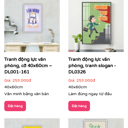
⇨
In tranh dán tường
theo nhiều kích thước
Quý khách vui lòng nhấn
vào đây
để gặp nhân viên tư
vấn hoặc SĐT
037 722 1985
để nhân viên tư vấn gửi
mẫu theo yêu cầu của quý khách.
Tư vấn thi công & chọn mẫu
Tranh động lực văn
Tranh động lực văn
phòng, cỡ 40x60cm –
phòng, tranh slogan -
DL001-161
DL0326
Giá:
253.000đ
Giá:
253.000đ
40x60cm
40x60cm
Văn minh bằng văn bản
Làm đúng ngay từ đầu
Đặt hàng
Đặt hàng