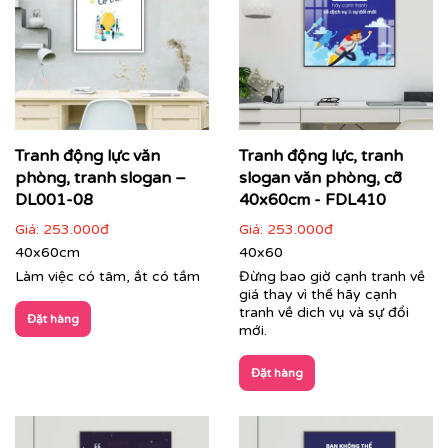
Tranh động lực văn
Tranh động lực, tranh
Cận cảnh tranh động lực do Printek sản xuất
phòng, tranh slogan –
slogan văn phòng, cỡ
DL001-08
40x60cm - FDL410
Giá:
253.000đ
Giá:
253.000đ
40x60cm
40x60
Làm việc có tâm, ắt có tầm
Đừng bao giờ cạnh tranh về
giá thay vì thế hãy cạnh
tranh về dich vụ và sự đổi
Đặt hàng
mới.
Đặt hàng