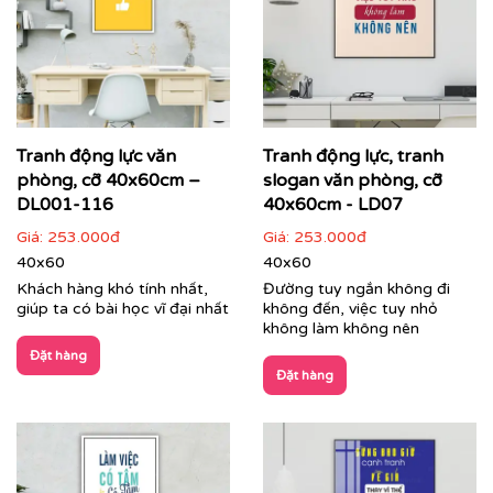
Printek thi công tranh động lực theo yêu cầu cho
khách hàng
Các dòng sản phẩm nổi bật tại Printek:
Tranh động lực văn
Tranh động lực, tranh
phòng, cỡ 40x60cm –
slogan văn phòng, cỡ
Tranh động lực & Tranh slogan:
Những câu nói truyền
cảm hứng, những thông điệp kinh doanh cốt lõi được
DL001-116
40x60cm - LD07
thiết kế với phong cách typography hiện đại, mạnh mẽ.
Giá:
253.000đ
Giá:
253.000đ
Đây là giải pháp hoàn hảo để thúc đẩy tinh thần làm
40x60
40x60
việc, gắn kết đội ngũ và nhắc nhở nhân viên về mục tiêu
Khách hàng khó tính nhất,
Đường tuy ngắn không đi
chung mỗi ngày.
giúp ta có bài học vĩ đại nhất
không đến, việc tuy nhỏ
không làm không nên
Đặt hàng
Đặt hàng