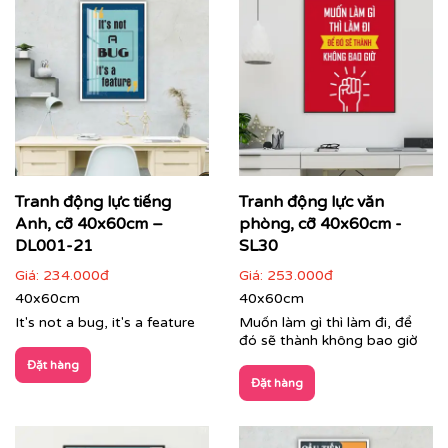
Tranh động lực tiếng
Tranh động lực văn
Anh, cỡ 40x60cm –
phòng, cỡ 40x60cm -
Tranh phong cảnh treo phòng lãnh đạo
DL001-21
SL30
Giá:
234.000đ
Giá:
253.000đ
Dịch vụ in tranh theo yêu cầu – Dấu ấn độc bản của
40x60cm
40x60cm
doanh nghiệp:
It's not a bug, it's a feature
Muốn làm gì thì làm đi, để
Bạn muốn không gian mang đậm bản sắc thương hiệu?
đó sẽ thành không bao giờ
Dịch vụ
in tranh theo yêu cầu
của Printek sẽ giúp bạn
Đặt hàng
hiện thực hóa mọi ý tưởng:
Đặt hàng
In tranh kết hợp logo, màu sắc nhận diện thương
hiệu và giá trị cốt lõi của công ty.