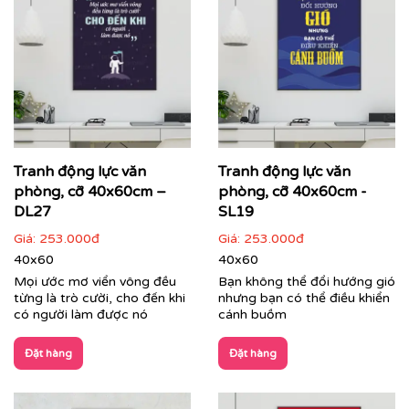
Cận cảnh tranh động lực do Printek sản xuất
Tranh Văn Phòng:
Đa dạng phong cách từ hiện đại, tối
giản đến nghệ thuật sáng tạo. Printek giúp định hình
không gian làm việc chuyên nghiệp, tạo ấn tượng mạnh
mẽ với đối tác, khách hàng ngay từ ánh nhìn đầu tiên,
đồng thời mang lại sự thư giãn cho nhân viên sau
Tranh động lực văn
Tranh động lực văn
những giờ làm việc căng thẳng.
phòng, cỡ 40x60cm –
phòng, cỡ 40x60cm -
DL27
SL19
Giá:
253.000đ
Giá:
253.000đ
40x60
40x60
Mọi ước mơ viển vông đều
Bạn không thể đổi hướng gió
từng là trò cười, cho đến khi
nhưng bạn có thể điều khiển
có người làm được nó
cánh buồm
Đặt hàng
Đặt hàng