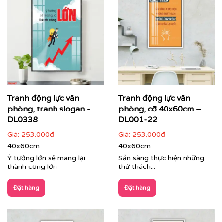
Chuyển hóa những bức ảnh, thiết kế riêng biệt
hoặc bất kỳ thông điệp nào bạn mong muốn
thành tác phẩm nghệ thuật treo tường cao cấp.
Đa dạng chất liệu, kích thước và kiểu dáng khung,
phù hợp với mọi không gian từ phòng họp, khu
vực lễ tân đến không gian làm việc chung (co-
working space).
Tranh động lực văn
Tranh động lực văn
phòng, tranh slogan -
phòng, cỡ 40x60cm –
DL0338
DL001-22
Giá:
253.000đ
Giá:
253.000đ
40x60cm
40x60cm
Ý tưởng lớn sẽ mang lại
Sẵn sàng thực hiện những
thành công lớn
thử thách...
Đặt hàng
Đặt hàng
Tranh dự án trang trí văn phòng tập đoàn Zamil