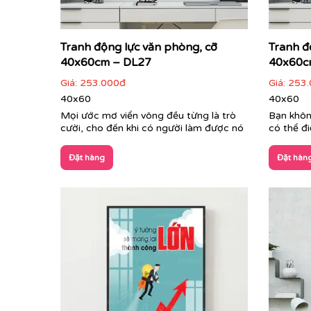
Tranh động lực văn phòng, cỡ
Tranh đ
40x60cm – DL27
40x60c
Giá:
253.000đ
Giá:
253.
40x60
40x60
Mọi ước mơ viển vông đều từng là trò
Bạn khôn
cười, cho đến khi có người làm được nó
có thể đ
Đặt hàng
Đặt hàn