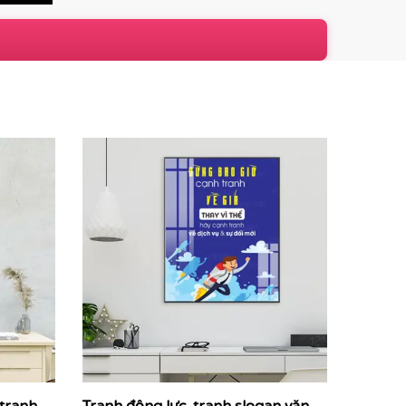
ng
thiết kế với phong cách typography hiện đại,
về mục tiêu chung mỗi ngày.