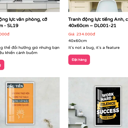
ộng lực văn phòng, cỡ
Tranh động lực tiếng Anh, 
m - SL19
40x60cm – DL001-21
000đ
Giá:
234.000đ
40x60cm
g thể đổi hướng gió nhưng bạn
It's not a bug, it's a feature
iều khiển cánh buồm
Đặt hàng
g
Cận cảnh tranh động lực do Printek sản xuất