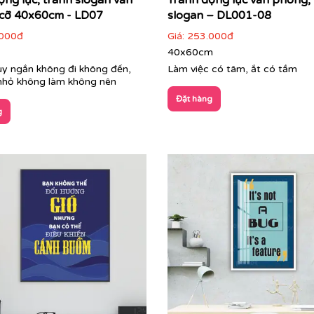
ộng lực, tranh slogan văn
Tranh động lực văn phòng,
cỡ 40x60cm - LD07
slogan – DL001-08
000đ
Giá:
253.000đ
40x60cm
y ngắn không đi không đến,
Làm việc có tâm, ắt có tầm
 nhỏ không làm không nên
Đặt hàng
g