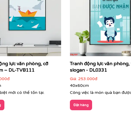
ộng lực văn phòng, cỡ
Tranh động lực văn phòng,
m – DL-TVB111
slogan - DL0331
000đ
Giá:
253.000đ
m
40x60cm
biệt mới có thể tồn tại.
Công việc là món quà bạn đượ
g
Đặt hàng