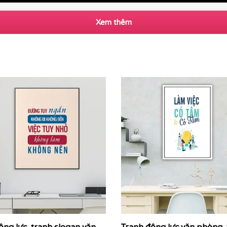
Xem thêm
rintek thi công tranh động lực theo yêu cầu cho khách hà
ruyền cảm hứng, những thông điệp kinh doanh cốt lõi được 
 tinh thần làm việc, gắn kết đội ngũ và nhắc nhở nhân viên 