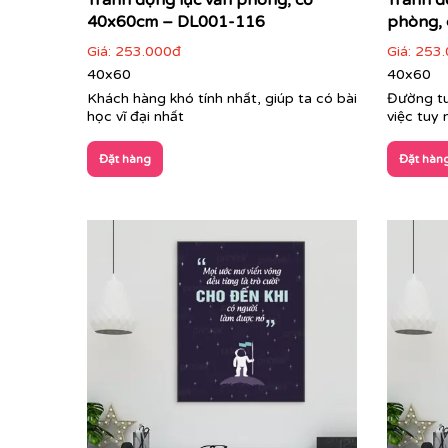
Tranh động lực văn phòng, cỡ
Tranh đ
40x60cm – DL001-116
phòng, 
Giá:
253.000đ
Giá:
253.
40x60
40x60
Khách hàng khó tính nhất, giúp ta có bài
Đường tu
học vĩ đại nhất
việc tuy
Đặt hàng
Đặt hàn