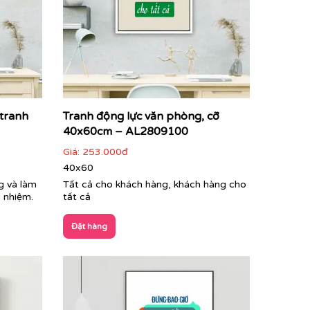
 tranh
Tranh động lực văn phòng, cỡ
40x60cm – AL2809100
Giá:
253.000đ
40x60
g và làm
Tất cả cho khách hàng, khách hàng cho
h nhiệm.
tất cả
Đặt hàng
h không gian làm việc chuyên nghiệp, tạo ấn
viên sau những giờ làm việc căng thẳng.