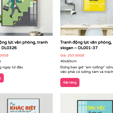
ộng lực văn phòng, tranh
Tranh động lực văn phòng,
- DL0326
slogan – DL001-37
000đ
Giá:
253.000đ
m
40x60cm
 ngay từ đầu
Đừng bao giờ "em tưởng!" sốn
việc phải có lương tâm và trác
g
Đặt hàng
Cận cảnh tranh động lực do Printek sản xuất
i, tối giản đến nghệ thuật sáng tạo. Printek giúp định hìn
nh nhìn đầu tiên, đồng thời mang lại sự thư giãn cho nhân 