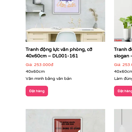
Tranh động lực văn phòng, cỡ
Tranh đ
40x60cm – DL001-161
slogan 
Giá:
253.000đ
Giá:
253.
40x60cm
40x60c
Văn minh bằng văn bản
Làm đúng
Đặt hàng
Đặt hàn
Tranh Văn Phòng:
Đa dạng phong cách từ hiện đạ
tượng mạnh mẽ với đối tác, khách hàng ngay từ á