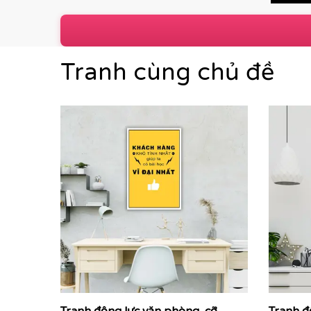
Tranh cùng chủ đề
P
Các dòng sản phẩm nổi bật tại Printek:
Tranh động lực & Tranh slogan:
Những câu nói t
mạnh mẽ. Đây là giải pháp hoàn hảo để thúc đẩy