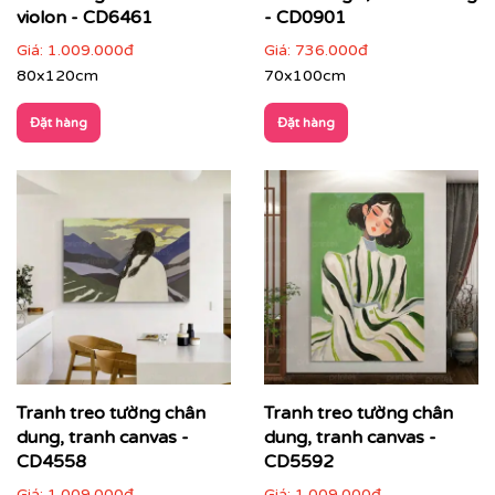
violon - CD6461
- CD0901
Giá:
1.009.000đ
Giá:
736.000đ
80x120cm
70x100cm
Đặt hàng
Đặt hàng
Tranh treo tường chân
Tranh treo tường chân
Với công nghệ in hiện đại, chúng tôi đảm bảo tái tạo lại
từng chi tiết nhỏ nhất của bức tranh, mang đến cho
dung, tranh canvas -
dung, tranh canvas -
bạn một sản phẩm hoàn hảo.
CD4558
CD5592
Giá:
1.009.000đ
Giá:
1.009.000đ