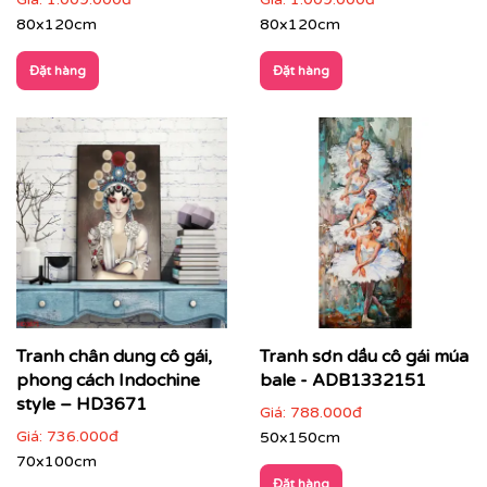
80x120cm
80x120cm
Đặt hàng
Đặt hàng
Printek còn hỗ trợ tư vấn miễn phí để giúp bạn chọn
được bức tranh phù hợp nhất với không gian và sở
thích của mình. Đặc biệt, chúng tôi còn cung cấp dịch
vụ vận chuyển trên toàn quốc, giúp bạn tiết kiệm thời
Tranh chân dung cô gái,
Tranh sơn dầu cô gái múa
gian và công sức.
phong cách Indochine
bale - ADB1332151
style – HD3671
Giá:
788.000đ
Giá:
736.000đ
50x150cm
70x100cm
Đặt hàng