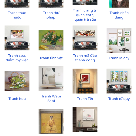
Tranh trang trí
Tranh thác
Tranh thư
Tranh chân
quán cafe,
nước
pháp
dung
quán trà sữa
Tranh spa,
Tranh mã đáo
Tranh tĩnh vật
Tranh lá cây
thẩm mỹ viện
thành công
Tranh Wabi
Tranh hoa
Tranh Tết
Tranh tứ quý
Sabi