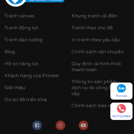
Tranh canvas
Khung tranh cổ điển
Tranh động lực
Tranh theo chủ đề
Tranh dán tường
In tranh theo yêu cầu
Blog
Chính sách vận chuyển
Hồ sơ năng lực
Quy định và hình thức
thanh toán
Khách hàng của Printek
Thông tin sản phẩm -
Giới thiệu
dịch vụ do công ty cung
cấp
Printek
Dự án đã triển khai
Chính sách bảo mật
0377221985