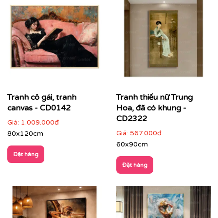
Tranh cô gái, tranh
Tranh thiếu nữ Trung
canvas - CD0142
Hoa, đã có khung -
CD2322
Giá:
1.009.000đ
Giá:
567.000đ
80x120cm
60x90cm
Đặt hàng
Đặt hàng