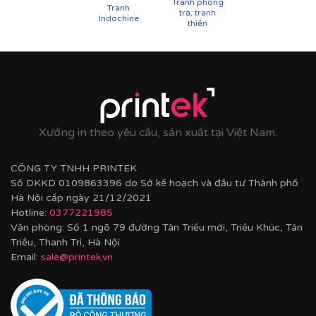
Tranh phòng
Tranh
trà, tranh
Indochine
thiền
Xưởng in theo yêu cầu, sản xuất tại Việt Nam.
CÔNG TY TNHH PRINTEK
Số DKKD 0109863396 do Sở kế hoạch và đầu tư Thành phố
Hà Nội cấp ngày 21/12/2021
Hotline:
0377221985
Văn phòng: Số 1 ngõ 79 đường Tân Triều mới, Triều Khúc, Tân
Triều, Thanh Trì, Hà Nội
Email:
sale@printek.vn