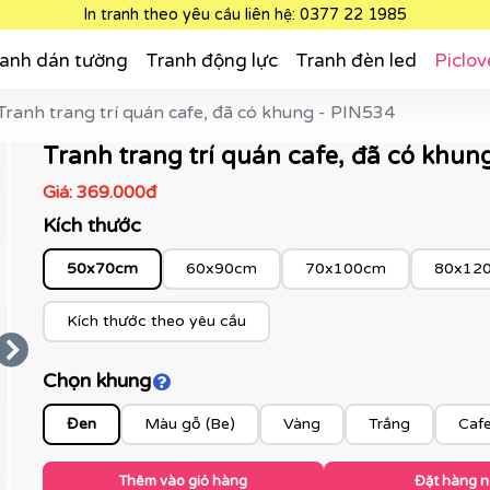
In tranh theo yêu cầu liên hệ: 0377 22 1985
anh dán tường
Tranh động lực
Tranh đèn led
Piclov
Tranh trang trí quán cafe, đã có khung - PIN534
Tranh trang trí quán cafe, đã có khun
Giá:
369.000đ
Kích thước
50x70cm
60x90cm
70x100cm
80x12
Kích thước theo yêu cầu
Chọn khung
Click để xem màu khung
Đen
Màu gỗ (Be)
Vàng
Trắng
Caf
Thêm vào giỏ hàng
Đặt hàng 