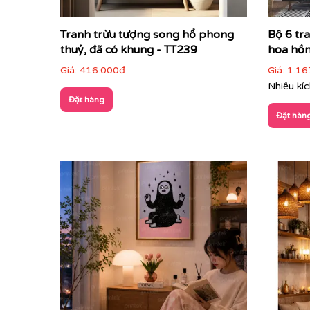
Tranh trừu tượng song hổ phong
Bộ 6 tra
thuỷ, đã có khung - TT239
hoa hồ
Giá:
416.000đ
Giá:
1.16
Nhiều kí
Đặt hàng
Đặt hàn