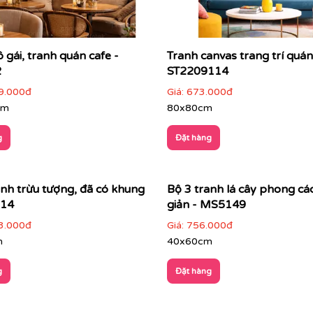
 gái, tranh quán cafe -
Tranh canvas trang trí quán
2
ST2209114
9.000đ
Giá:
673.000đ
cm
80x80cm
g
Đặt hàng
anh trừu tượng, đã có khung
Bộ 3 tranh lá cây phong các
14
giản - MS5149
3.000đ
Giá:
756.000đ
m
40x60cm
g
Đặt hàng