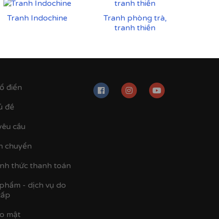
Tranh Indochine
Tranh phòng trà,
tranh thiền
ổ điển
ủ đề
yêu cầu
n chuyển
ình thức thanh toán
 phẩm - dịch vụ do
cấp
ảo mật