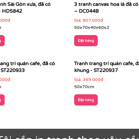
anh Sài Gòn xưa, đã có
3 tranh canvas hoa lá đã c
– HD5842
– DC044B
000đ
Giá:
807.000đ
m
50x70x40x60x2
g
Đặt hàng
ang trí quán cafe, đã có
Tranh trang trí quán cafe, đ
- ST220933
khung - ST220937
000đ
Giá:
369.000đ
m
50x70cm
g
Đặt hàng