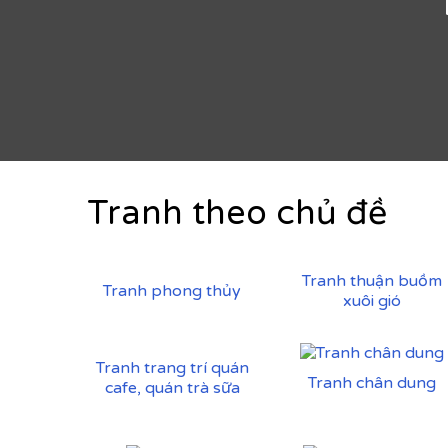
Tranh theo chủ đề
Tranh thuận buồm
Tranh phong thủy
xuôi gió
Tranh trang trí quán
Tranh chân dung
cafe, quán trà sữa