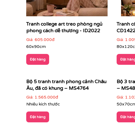
Tranh college art treo phòng ngủ
Tranh cô
phong cách dễ thương - ID2022
CD142
Giá:
605.000đ
Giá:
1.00
60x90cm
80x120
Đặt hàng
Đặt hàn
Bộ 5 tranh tranh phong cảnh Châu
Bộ 3 tr
Âu, đã có khung – MS4764
– MS48
Giá:
1.565.000đ
Giá:
1.10
Nhiều kích thước
50x70c
Đặt hàng
Đặt hàn