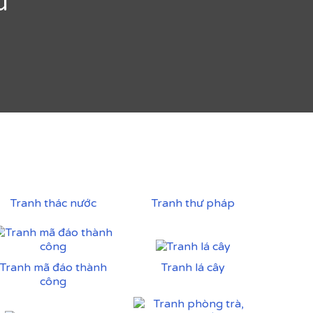
u
Tranh thác nước
Tranh thư pháp
Tranh mã đáo thành
Tranh lá cây
công