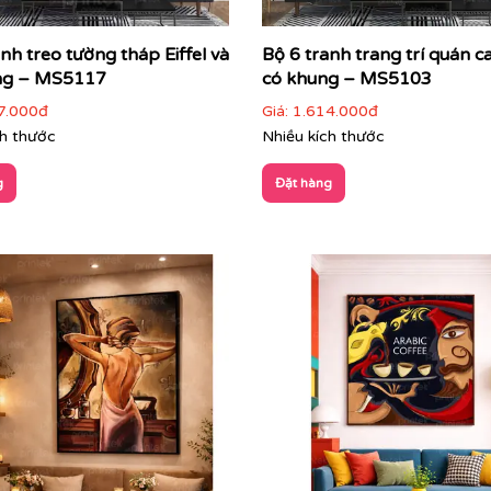
nh treo tường tháp Eiffel và
Bộ 6 tranh trang trí quán ca
ng – MS5117
có khung – MS5103
7.000đ
Giá:
1.614.000đ
ch thước
Nhiều kích thước
g
Đặt hàng