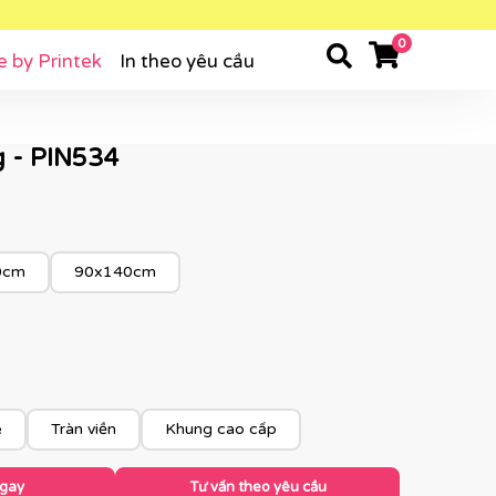
0
e by Printek
In theo yêu cầu
g - PIN534
0cm
90x140cm
e
Tràn viền
Khung cao cấp
ngay
Tư vấn theo yêu cầu