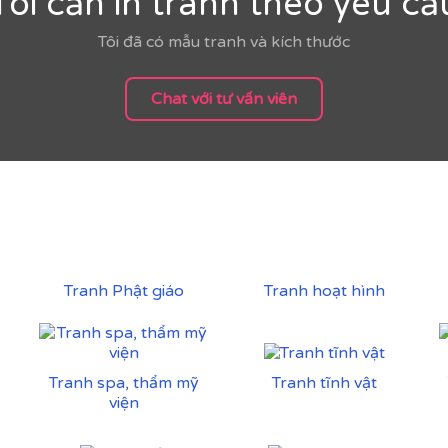
Tôi cần in tranh theo yêu cầ
Tôi đã có mẫu tranh và kích thước
Chat với tư vấn viên
Tranh Phật giáo
Tranh hoạt hình
Tranh spa, thẩm mỹ
Tranh tĩnh vật
viện