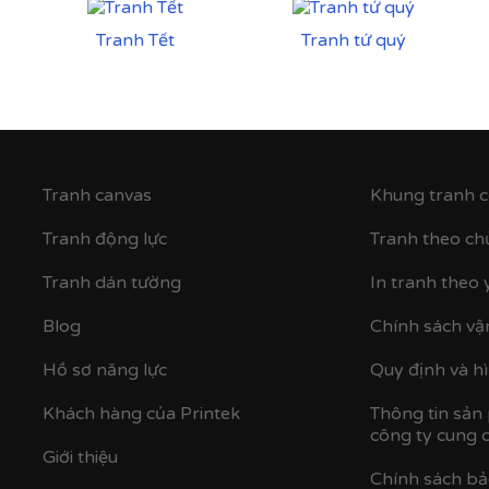
Tranh Tết
Tranh tứ quý
Tranh canvas
Khung tranh c
Tranh động lực
Tranh theo ch
Tranh dán tường
In tranh theo 
Blog
Chính sách vậ
Hồ sơ năng lực
Quy định và h
Khách hàng của Printek
Thông tin sản
công ty cung 
Giới thiệu
Chính sách b