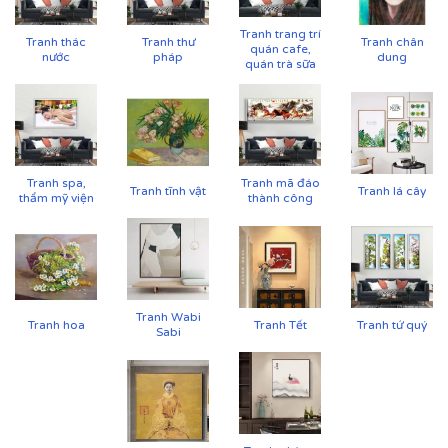
Tranh trang trí
Tranh thác
Tranh thư
Tranh chân
quán cafe,
nước
pháp
dung
quán trà sữa
Cận cảnh tranh in trên chất liệu canvas công nghệ in
UV
Tranh spa,
Tranh mã đáo
Tranh tĩnh vật
Tranh lá cây
thẩm mỹ viện
thành công
✨
Chất liệu khung bền bỉ
Tranh được căng lên khung thông đã qua xử lý
chống cong vênh, ẩm mốc.
Hoàn thiện bằng khung bo viền chất liệu nhựa
Tranh Wabi
Tranh hoa
Tranh Tết
Tranh tứ quý
composite cao cấp nâng tầm giá trị tranh.
Sabi