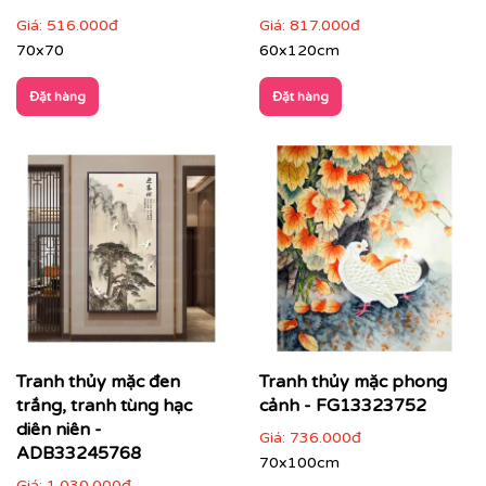
Giá:
516.000đ
Giá:
817.000đ
70x70
60x120cm
Đặt hàng
Đặt hàng
Không gian thiền, trà đạo, spa
: mang lại cảm giác
an yên, thư giãn
Tranh thủy mặc đen
Tranh thủy mặc phong
trắng, tranh tùng hạc
cảnh - FG13323752
diên niên -
Giá:
736.000đ
ADB33245768
70x100cm
Giá:
1.030.000đ