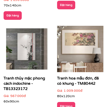
70x140cm
Đặt hàng
Đặt hàng
Khách sạn, resort cao cấp
: tăng chiều sâu trải
Tranh thủy mặc phong
Tranh hoa mẫu đơn, đã
nghiệm và bản sắc không gian
cách indochine -
có khung - TM80442
TB13323172
Giá:
1.009.000đ
Giá:
567.000đ
80x120cm
60x90cm
Đặt hàng