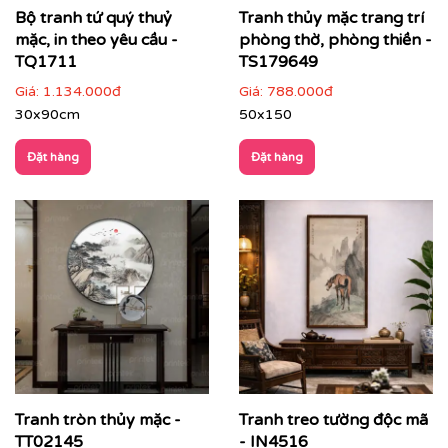
Bộ tranh tứ quý thuỷ
Tranh thủy mặc trang trí
mặc, in theo yêu cầu -
phòng thờ, phòng thiền -
TQ1711
TS179649
Phòng làm việc, phòng đọc sách
: giúp tăng sự tập
Giá:
1.134.000đ
Giá:
788.000đ
trung và cảm hứng
30x90cm
50x150
Đặt hàng
Đặt hàng
Tranh tròn thủy mặc -
Tranh treo tường độc mã
TT02145
- IN4516