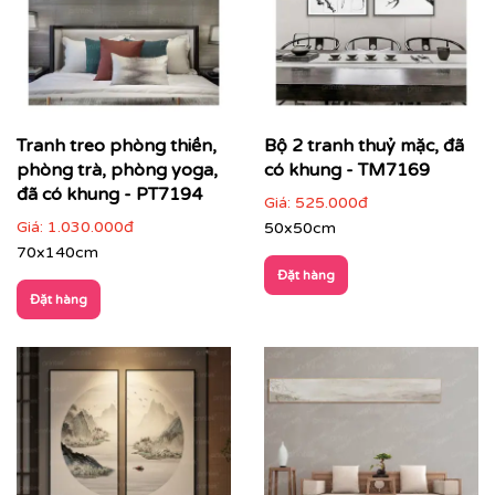
Tranh treo phòng thiền,
Bộ 2 tranh thuỷ mặc, đã
phòng trà, phòng yoga,
có khung - TM7169
đã có khung - PT7194
Giá:
525.000đ
Giá:
1.030.000đ
50x50cm
70x140cm
Đặt hàng
Đặt hàng
Cách phối tranh thủy mặc với nội thất & không gian
Tranh thủy mặc đặc biệt phù hợp với những không