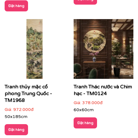
Đặt hàng
Tranh thủy mặc cổ
Tranh Thác nước và Chim
phong Trung Quốc -
hạc - TM0124
TM1968
Giá:
378.000đ
CHẤT LIỆU & CHẤT LƯỢNG TRANH PRINTEK
Giá:
972.000đ
60x60cm
50x185cm
Tại
Printek
, mỗi bức tranh Indochine được sản xuất với
Đặt hàng
tiêu chuẩn cao:
Đặt hàng