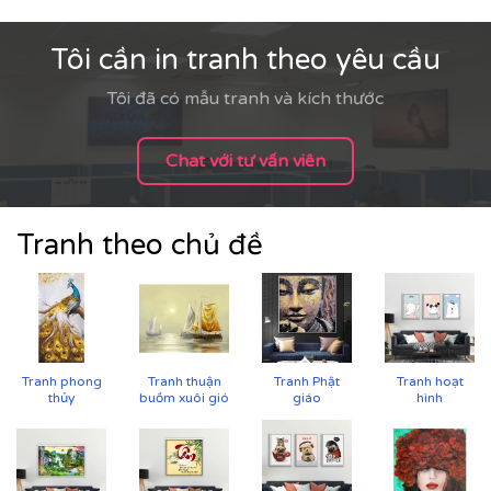
Tôi cần in tranh theo yêu cầu
Tôi đã có mẫu tranh và kích thước
Cận cảnh tranh in trên chất liệu canvas công nghệ in
UV
Chat với tư vấn viên
Tranh theo chủ đề
Tranh phong
Tranh thuận
Tranh Phật
Tranh hoạt
thủy
buồm xuôi gió
giáo
hình