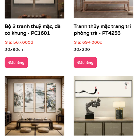
gian đề cao sự tĩnh tại:
Phòng khách phong cách Á Đông hoặc
Indochine
: tạo điểm nhấn tinh tế, sâu lắng
Bộ 2 tranh thuỷ mặc, đã
Tranh thủy mặc trang trí
có khung - PC1601
phòng trà - PT4256
Giá:
567.000đ
Giá:
694.000đ
30x90cm
30x220
Đặt hàng
Đặt hàng