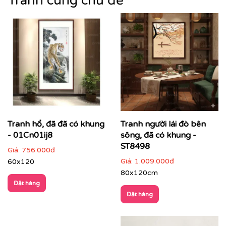
Tranh cùng chủ đề
phẩm trang trí mà còn là không gian để chiêm nghiệm,
mang lại cảm giác an nhiên và cân bằng cho người
thưởng thức
Tranh hổ, đã đã có khung
Tranh người lái đò bên
- 01Cn01ij8
sông, đã có khung -
ST8498
Giá:
756.000đ
Giá:
1.009.000đ
60x120
80x120cm
Đặt hàng
Đặt hàng