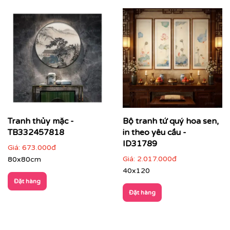
✨
Chất liệu vải in cao cấp
Vải canvas dày dặn, bề mặt sần nhẹ, giữ màu tốt,
không lo bạc phai màu.
Tăng độ bám mực, cho hình ảnh sắc nét, sống
động.
Tranh thủy mặc -
Bộ tranh tứ quý hoa sen,
TB332457818
in theo yêu cầu -
ID31789
Giá:
673.000đ
Giá:
2.017.000đ
80x80cm
40x120
Đặt hàng
Đặt hàng