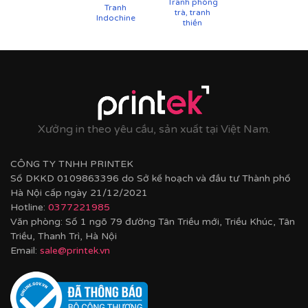
Tranh phòng
Tranh
trà, tranh
Indochine
thiền
Xưởng in theo yêu cầu, sản xuất tại Việt Nam.
CÔNG TY TNHH PRINTEK
Số DKKD 0109863396 do Sở kế hoạch và đầu tư Thành phố
Hà Nội cấp ngày 21/12/2021
Hotline:
0377221985
Văn phòng: Số 1 ngõ 79 đường Tân Triều mới, Triều Khúc, Tân
Triều, Thanh Trì, Hà Nội
Cận cảnh khung nhựa composite bản khung nhỏ
Email:
sale@printek.vn