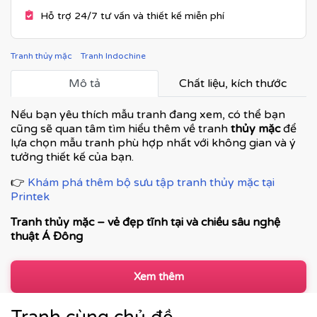
Hỗ trợ 24/7 tư vấn và thiết kế miễn phí
Tranh thủy mặc
Tranh Indochine
Mô tả
Chất liệu, kích thước
Nếu bạn yêu thích mẫu tranh đang xem, có thể bạn
cũng sẽ quan tâm tìm hiểu thêm về tranh
thủy mặc
để
lựa chọn mẫu tranh phù hợp nhất với không gian và ý
tưởng thiết kế của bạn.
👉
Khám phá thêm bộ sưu tập tranh thủy mặc tại
Printek
Tranh thủy mặc – vẻ đẹp tĩnh tại và chiều sâu nghệ
thuật Á Đông
Tranh thủy mặc là dòng tranh nghệ thuật truyền thống
Á Đông, nổi bật với lối thể hiện bằng mực nước, chú
Xem thêm
trọng thần thái hơn hình tướng, đề cao sự tĩnh lặng và
chiều sâu cảm xúc. Mỗi bức tranh không chỉ là tác