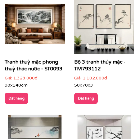
Điểm đặc trưng của tranh thủy mặc
Bút pháp phóng khoáng, tinh giản
: ít màu sắc
nhưng giàu chiều sâu nghệ thuật
Tranh thuỷ mặc phong
Bộ 3 tranh thủy mặc -
Bố cục giàu khoảng trống
: tạo cảm giác thoáng
thuỷ thác nước - ST0093
TM793112
đãng, mở rộng không gian
Giá:
1.323.000đ
Giá:
1.102.000đ
Hình ảnh mang tính biểu trưng
: núi non, sông
90x140cm
50x70x3
nước, mây trời, cây cối, con người nhỏ bé giữa
thiên nhiên
Đặt hàng
Đặt hàng
Giá trị thẩm mỹ bền vững
: không lỗi thời, phù hợp
trưng bày lâu dài