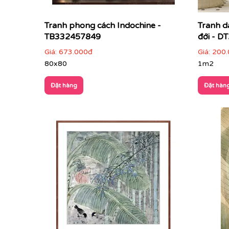
Tranh phong cách Indochine -
Tranh d
TB332457849
đới - D
Giá:
673.000đ
Giá:
200.
80x80
1m2
Đặt hàng
Đặt hàn