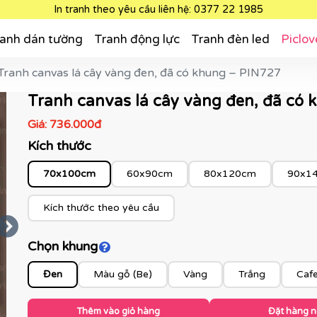
In tranh theo yêu cầu liên hệ: 0377 22 1985
anh dán tường
Tranh động lực
Tranh đèn led
Piclov
Tranh canvas lá cây vàng đen, đã có khung – PIN727
Tranh canvas lá cây vàng đen, đã có
Giá:
736.000đ
Kích thước
70x100cm
60x90cm
80x120cm
90x1
Kích thước theo yêu cầu
Chọn khung
Click để xem màu khung
Đen
Màu gỗ (Be)
Vàng
Trắng
Caf
Thêm vào giỏ hàng
Đặt hàng 