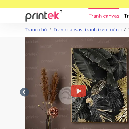
Tranh canvas
Tr
Trang chủ
Tranh canvas, tranh treo tường