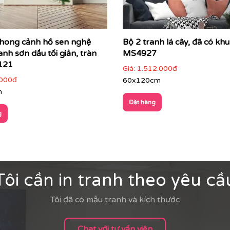
hong cảnh hồ sen nghệ
Bộ 2 tranh lá cây, đã có kh
anh sơn dầu tối giản, tràn
MS4927
121
Giá:
1.512.000đ
000đ
60x120cm
m
Đặt hàng
g
Tôi cần in tranh theo yêu cầ
Tôi đã có mẫu tranh và kích thước
Chat với tư vấn viên