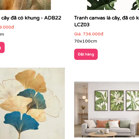
á cây đã có khung - ADB22
Tranh canvas lá cây, đã có
LCZ03
9.000đ
Giá:
736.000đ
cm
70x100cm
g
Đặt hàng