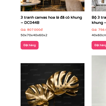
3 tranh canvas hoa lá đã có khung
Bộ 3 tra
– DC044B
khung 
Giá:
807.000đ
Giá:
756.
50x70x40x60x2
40x60c
Đặt hàng
Đặt hàn