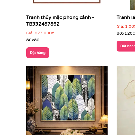
Tranh thủy mặc phong cảnh -
Tranh l
TB332457862
Giá:
1.00
Giá:
673.000đ
80x120
80x80
Đặt hàn
Đặt hàng