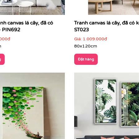
nh canvas lá cây, đã có
Tranh canvas lá cây, đã có 
– PIN692
ST023
000đ
Giá:
1.009.000đ
m
80x120cm
g
Đặt hàng