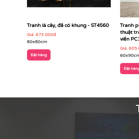
Tranh lá cây, đã có khung - ST4560
Tranh p
thuật tr
Giá:
673.000đ
viền PC
80x80cm
Giá:
605.
Đặt hàng
60x90c
Đặt hàn