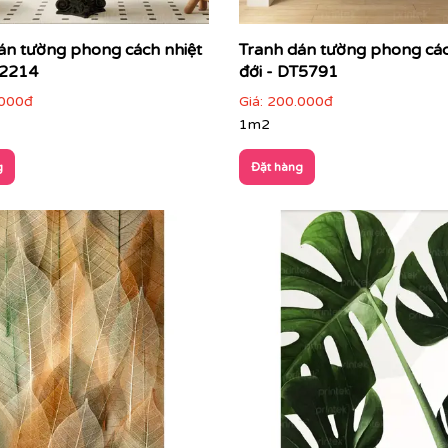
án tường phong cách nhiệt
Tranh dán tường phong các
T2214
đới - DT5791
000đ
Giá:
200.000đ
1m2
g
Đặt hàng