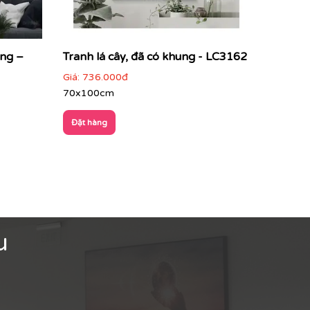
ung –
Tranh lá cây, đã có khung - LC3162
Giá:
736.000đ
70x100cm
Đặt hàng
u