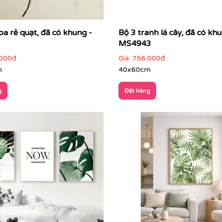
oa rẻ quạt, đã có khung -
Bộ 3 tranh lá cây, đã có kh
MS4943
000đ
Giá:
756.000đ
m
40x60cm
g
Đặt hàng