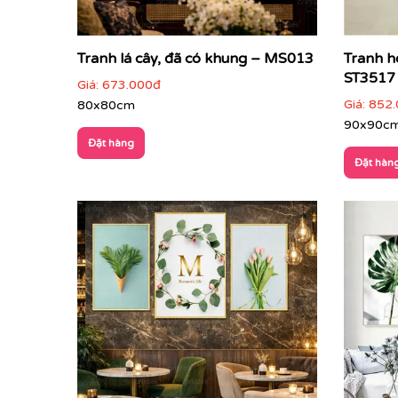
Tranh lá cây, đã có khung – MS013
Tranh h
ST3517
Giá:
673.000đ
Giá:
852.
80x80cm
90x90c
Đặt hàng
Đặt hàn