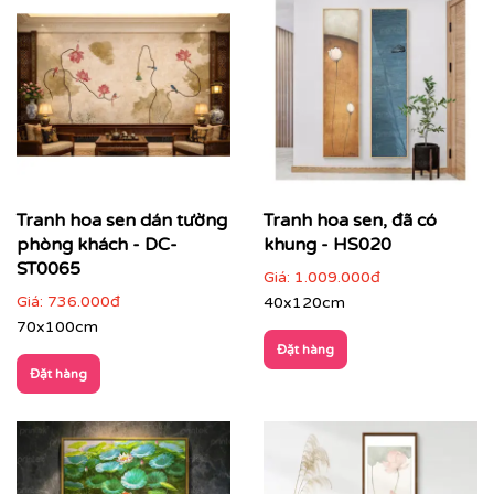
Tranh hoa sen – vẻ đẹp thanh khiết và an nhiên cho
không gian sống
Tranh hoa sen
là dòng tranh nghệ thuật mang đậm giá
trị văn hoá Á Đông, biểu tượng cho
sự thuần khiết,
bình an và phúc lành
. Hình ảnh hoa sen nhẹ nhàng
nhưng sâu lắng, giúp không gian trở nên tĩnh tại, cân
bằng cảm xúc và giàu chiều sâu thẩm mỹ.
Tranh hoa sen dán tường
Tranh hoa sen, đã có
phòng khách - DC-
khung - HS020
ST0065
Giá:
1.009.000đ
Giá:
736.000đ
40x120cm
70x100cm
Đặt hàng
Đặt hàng