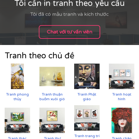
Tôi cần in tranh theo yêu cầu
Tôi đã có mẫu tranh và kích thước
Chat với tư vấn viên
Tranh theo chủ đề
Tranh phong
Tranh thuận
Tranh Phật
Tranh hoạt
thủy
buồm xuôi gió
giáo
hình
CHẤT LIỆU & CHẤT LƯỢNG TRANH PRINTEK
Tại
Printek
, mỗi bức tranh Indochine được sản xuất với
tiêu chuẩn cao:
✨
Chất liệu vải in cao cấp
Tranh trang trí
Tranh thác
Tranh thư
Tranh chân