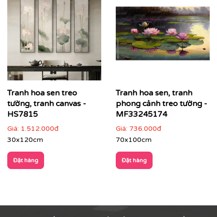
Tranh hoa sen treo
Tranh hoa sen, tranh
tường, tranh canvas -
phong cảnh treo tường -
HS7815
MF33245174
Giá:
1.512.000đ
Giá:
736.000đ
Văn phòng, spa, khách sạn, resort
: mang lại cảm
30x120cm
70x100cm
giác nhẹ nhàng, cân bằng năng lượng
Đặt hàng
Đặt hàng