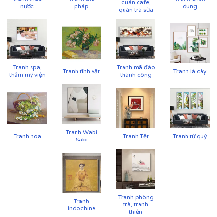
quán cafe,
nước
pháp
dung
Vải canvas dày dặn, bề mặt sần nhẹ, giữ màu tốt,
quán trà sữa
không lo bạc phai màu.
Tăng độ bám mực, cho hình ảnh sắc nét, sống
động.
Tranh spa,
Tranh mã đáo
Tranh tĩnh vật
Tranh lá cây
thẩm mỹ viện
thành công
Tranh Wabi
Tranh hoa
Tranh Tết
Tranh tứ quý
Sabi
Tranh phòng
Tranh
trà, tranh
Indochine
thiền