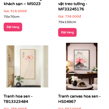
khách sạn – MS023
vật treo tường -
Phòng khách
: tranh hoa sen khổ vừa hoặc bộ
MF33245176
tranh đồng bộ tạo điểm nhấn tinh tế
Giá:
516.000đ
Giá:
736.000đ
70x70cm
70x100cm
Đặt hàng
Đặt hàng
Tranh hoa sen -
Tranh canvas hoa sen -
TB13323484
HS04967
Giá:
756.000đ
Giá:
567.000đ