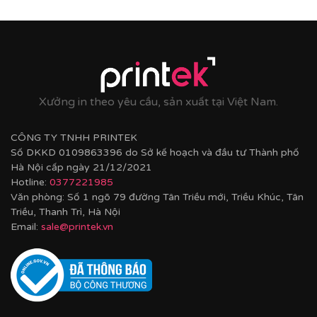
Cận cảnh tranh in trên chất liệu canvas công nghệ in
UV
Xưởng in theo yêu cầu, sản xuất tại Việt Nam.
CÔNG TY TNHH PRINTEK
Số DKKD 0109863396 do Sở kế hoạch và đầu tư Thành phố
Hà Nội cấp ngày 21/12/2021
Hotline:
0377221985
Văn phòng: Số 1 ngõ 79 đường Tân Triều mới, Triều Khúc, Tân
Triều, Thanh Trì, Hà Nội
Email:
sale@printek.vn