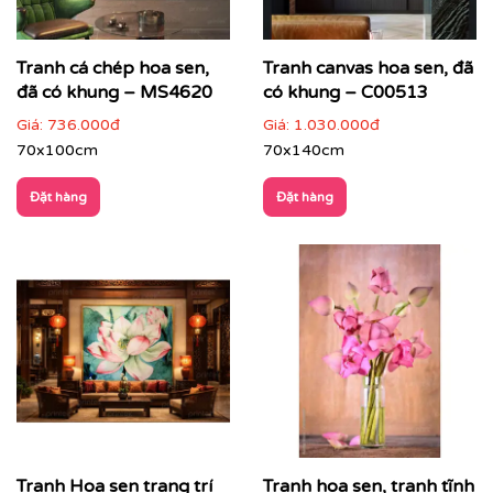
Tranh cá chép hoa sen,
Tranh canvas hoa sen, đã
đã có khung – MS4620
có khung – C00513
Giá:
736.000đ
Giá:
1.030.000đ
70x100cm
70x140cm
Đặt hàng
Đặt hàng
Cách phối tranh hoa sen với nội thất & không gian
Tranh hoa sen dễ dàng ứng dụng cho nhiều không gian
khác nhau:
Tranh Hoa sen trang trí
Tranh hoa sen, tranh tĩnh