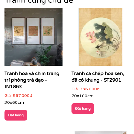
Tranh cùng chủ đề
Tranh hoa và chim trang
Tranh cá chép hoa sen,
trí phòng trà đạo -
đã có khung - ST2901
IN1863
Giá:
736.000đ
Nếu bạn yêu thích mẫu tranh đang xem, có thể bạn
Giá:
567.000đ
70x100cm
cũng sẽ quan tâm tìm hiểu thêm về tranh
hoa sen
để
lựa chọn mẫu tranh phù hợp nhất với không gian và ý
30x60cm
tưởng thiết kế của bạn.
Đặt hàng
Đặt hàng
👉
Khám phá thêm bộ sưu tập tranh Hoa sen tại
Printek