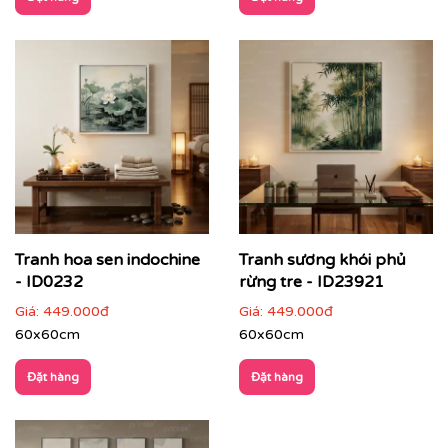
Phòng thờ, không gian thiền
: thể hiện sự tôn
nghiêm và thanh tịnh
Tranh hoa sen indochine
Tranh sương khói phủ
- ID0232
rừng tre - ID23921
Giá:
449.000đ
Giá:
449.000đ
60x60cm
60x60cm
Đặt hàng
Đặt hàng