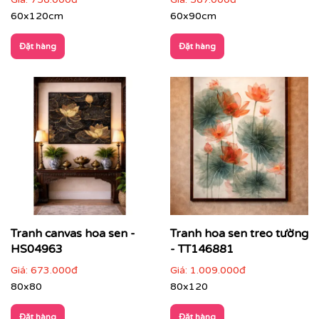
60x120cm
60x90cm
Đặt hàng
Đặt hàng
Phòng ngủ
: chọn tranh tông màu dịu để tăng cảm
giác thư thái
Tranh canvas hoa sen -
Tranh hoa sen treo tường
HS04963
- TT146881
Giá:
673.000đ
Giá:
1.009.000đ
80x80
80x120
Đặt hàng
Đặt hàng