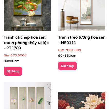
Tranh cá chép hoa sen,
Tranh treo tường hoa sen
tranh phong thủy tài lộc
- HS0111
- PT3789
Giá:
788.000đ
Giá:
673.000đ
50x150cm
80x80cm
Đặt hàng
Đặt hàng
Điểm đặc trưng của tranh hoa sen