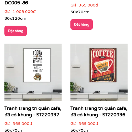
mẫu theo yêu cầu của quý khách.
DC005-86
Giá:
369.000đ
Giá:
1.009.000đ
50x70cm
Tư vấn thi công & chọn mẫu
80x120cm
Đặt hàng
Đặt hàng
Tranh trang trí quán cafe,
Tranh trang trí quán cafe,
đã có khung - ST220937
đã có khung - ST220936
Giá:
369.000đ
Giá:
369.000đ
50x70cm
50x70cm