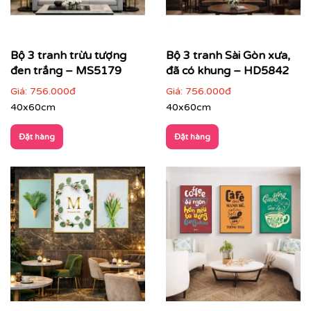
Với công nghệ in hiện đại, chúng tôi đảm bảo tái tạo lại
từng chi tiết nhỏ nhất của bức tranh, mang đến cho
bạn một sản phẩm hoàn hảo.
Bộ 3 tranh trừu tượng
Bộ 3 tranh Sài Gòn xưa,
đen trắng – MS5179
đã có khung – HD5842
Giá:
756.000đ
Giá:
756.000đ
40x60cm
40x60cm
Đặt hàng
Đặt hàng
Printek còn hỗ trợ tư vấn miễn phí để giúp bạn chọn
được bức tranh phù hợp nhất với không gian và sở
thích của mình. Đặc biệt, chúng tôi còn cung cấp dịch
vụ vận chuyển trên toàn quốc, giúp bạn tiết kiệm thời
gian và công sức.