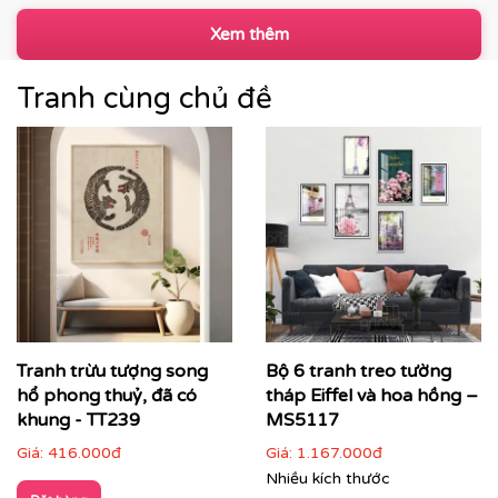
Xem thêm
Tranh cùng chủ đề
Tranh trừu tượng song
Bộ 6 tranh treo tường
hổ phong thuỷ, đã có
tháp Eiffel và hoa hồng –
khung - TT239
MS5117
Giá:
416.000đ
Giá:
1.167.000đ
Nhiều kích thước