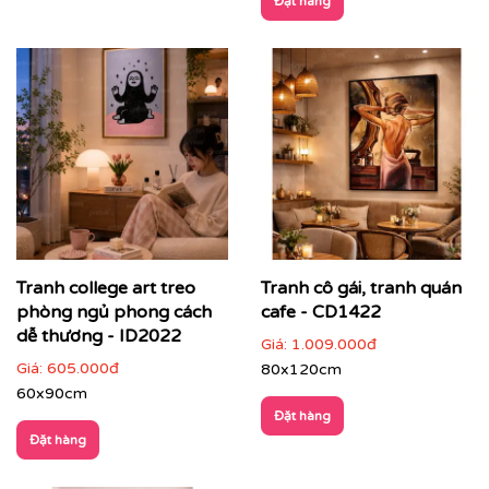
Đặt hàng
Tranh college art treo
Tranh cô gái, tranh quán
phòng ngủ phong cách
cafe - CD1422
dễ thương - ID2022
Giá:
1.009.000đ
Giá:
605.000đ
80x120cm
60x90cm
Đặt hàng
Đặt hàng