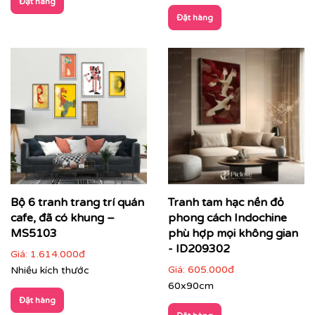
Đặt hàng
Đặt hàng
Bộ 6 tranh trang trí quán
Tranh tam hạc nền đỏ
cafe, đã có khung –
phong cách Indochine
MS5103
phù hợp mọi không gian
- ID209302
Giá:
1.614.000đ
Giá:
605.000đ
Nhiều kích thước
60x90cm
Đặt hàng