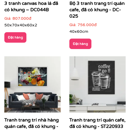
3 tranh canvas hoa lá đã
Bộ 3 tranh trang trí quán
có khung – DC044B
cafe, đã có khung - DC-
025
Giá:
807.000đ
Giá:
756.000đ
50x70x40x60x2
40x60cm
Đặt hàng
Đặt hàng
Printek thi công tranh cho khách hàng
Quý khách có nhu cầu:
⇨
Tìm mẫu tranh
đẹp theo chủ đề
⇨
Tư vấn in tranh theo yêu cầu
⇨
In tranh dán tường
theo nhiều kích thước
Tranh trang trí nhà hàng
Tranh trang trí quán cafe,
Quý khách vui lòng nhấn
vào đây
để gặp nhân viên tư
vấn hoặc SĐT
037 722 1985
để nhân viên tư vấn gửi
quán cafe, đã có khung -
đã có khung - ST220933