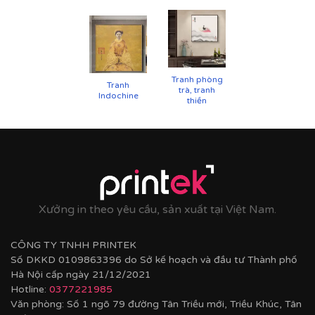
Tranh phòng
Tranh
trà, tranh
Indochine
thiền
Xưởng in theo yêu cầu, sản xuất tại Việt Nam.
CÔNG TY TNHH PRINTEK
Số DKKD 0109863396 do Sở kế hoạch và đầu tư Thành phố
Hà Nội cấp ngày 21/12/2021
Hotline:
0377221985
Văn phòng: Số 1 ngõ 79 đường Tân Triều mới, Triều Khúc, Tân