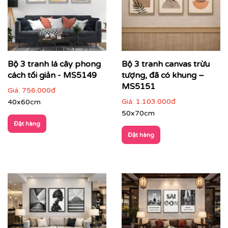
Bộ 3 tranh lá cây phong
Bộ 3 tranh canvas trừu
cách tối giản - MS5149
tượng, đã có khung –
MS5151
Giá:
756.000đ
Giá:
1.103.000đ
40x60cm
50x70cm
Đặt hàng
Đặt hàng