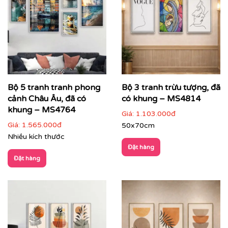
Bộ 5 tranh tranh phong
Bộ 3 tranh trừu tượng, đã
cảnh Châu Âu, đã có
có khung – MS4814
khung – MS4764
Giá:
1.103.000đ
Giá:
1.565.000đ
50x70cm
Nhiều kích thước
Đặt hàng
Đặt hàng