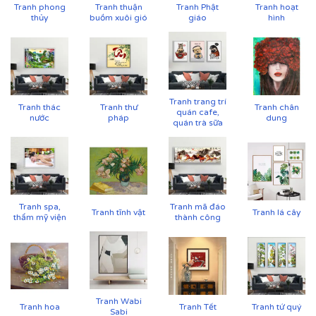
Tranh phong
Tranh thuận
Tranh Phật
Tranh hoạt
thủy
buồm xuôi gió
giáo
hình
Tranh trang trí
Tranh thác
Tranh thư
Tranh chân
quán cafe,
nước
pháp
dung
quán trà sữa
Tranh spa,
Tranh mã đáo
Tranh tĩnh vật
Tranh lá cây
thẩm mỹ viện
thành công
Tranh Wabi
Tranh hoa
Tranh Tết
Tranh tứ quý
Sabi