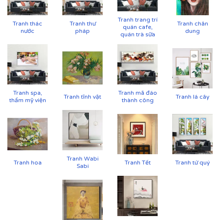
Tranh trang trí
Tranh thác
Tranh thư
Tranh chân
quán cafe,
nước
pháp
dung
quán trà sữa
Tranh spa,
Tranh mã đáo
Tranh tĩnh vật
Tranh lá cây
thẩm mỹ viện
thành công
Tranh Wabi
Tranh hoa
Tranh Tết
Tranh tứ quý
Sabi