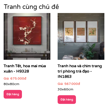
Tranh cùng chủ đề
Tranh Tết, hoa mai mùa
Tranh hoa và chim trang
xuân - H9328
trí phòng trà đạo -
IN1863
Giá:
675.000đ
Giá:
567.000đ
80x80cm
30x60cm
Đặt hàng
Đặt hàng