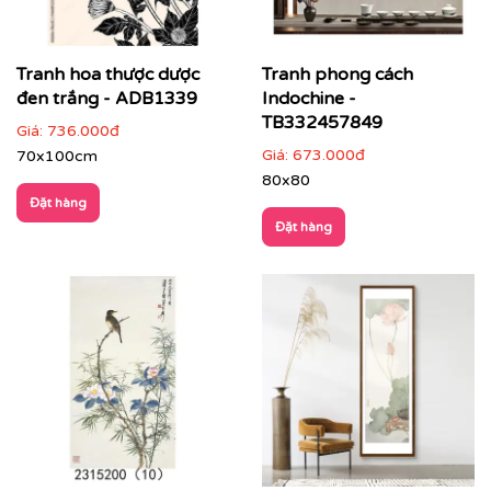
Tranh hoa thược dược
Tranh phong cách
đen trắng - ADB1339
Indochine -
TB332457849
Giá:
736.000đ
Giá:
673.000đ
70x100cm
80x80
Đặt hàng
Đặt hàng