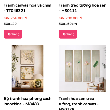
Tranh canvas hoa và chim
Tranh treo tường hoa sen
- TT046321
- HS0111
Giá:
756.000đ
Giá:
788.000đ
60x120
50x150cm
Đặt hàng
Đặt hàng
Bộ tranh hoa phong cách
Tranh hoa sen treo
Với công nghệ in hiện đại, chúng tôi đảm bảo tái tạo lại
từng chi tiết nhỏ nhất của bức tranh, mang đến cho
indochine - M8489
tường, tranh canvas -
bạn một sản phẩm hoàn hảo.
HS0778