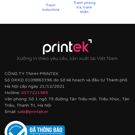
Tranh phòng
Tranh
trà, tranh
Indochine
thiền
Xưởng in theo yêu cầu, sản xuất tại Việt Nam.
CÔNG TY TNHH PRINTEK
Số DKKD 0109863396 do Sở kế hoạch và đầu tư Thành phố
Hà Nội cấp ngày 21/12/2021
Hotline:
0377221985
Văn phòng: Số 1 ngõ 79 đường Tân Triều mới, Triều Khúc, Tân
Triều, Thanh Trì, Hà Nội
Email:
sale@printek.vn