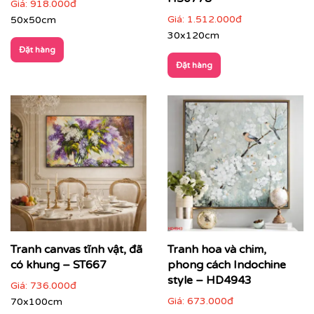
Giá:
918.000đ
Giá:
1.512.000đ
50x50cm
30x120cm
Đặt hàng
Đặt hàng
Printek còn hỗ trợ tư vấn miễn phí để giúp bạn chọn
được bức tranh phù hợp nhất với không gian và sở
thích của mình. Đặc biệt, chúng tôi còn cung cấp dịch
vụ vận chuyển trên toàn quốc, giúp bạn tiết kiệm thời
Tranh canvas tĩnh vật, đã
Tranh hoa và chim,
gian và công sức.
có khung – ST667
phong cách Indochine
style – HD4943
Giá:
736.000đ
Giá:
673.000đ
70x100cm