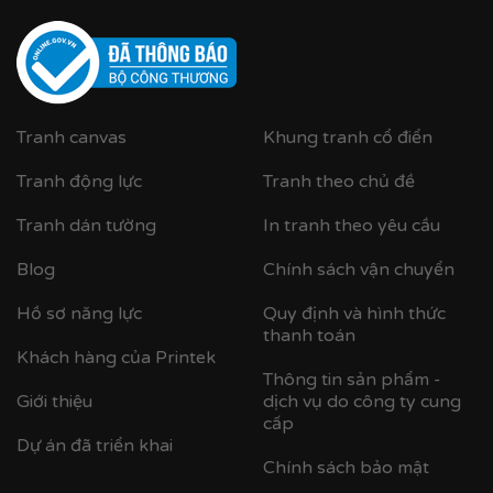
✨
Chất liệu khung bền bỉ
Tranh được căng lên khung thông đã qua xử lý
chống cong vênh, ẩm mốc.
Hoàn thiện bằng khung bo viền chất liệu nhựa
Tranh canvas
Khung tranh cổ điển
composite cao cấp nâng tầm giá trị tranh.
Tranh động lực
Tranh theo chủ đề
Tranh dán tường
In tranh theo yêu cầu
Blog
Chính sách vận chuyển
Hồ sơ năng lực
Quy định và hình thức
thanh toán
Khách hàng của Printek
Thông tin sản phẩm -
Giới thiệu
dịch vụ do công ty cung
cấp
Dự án đã triển khai
Chính sách bảo mật