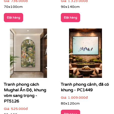
Giá:
736.000đ
Giá:
1.323.000đ
70x100cm
90x140cm
Đặt hàng
Đặt hàng
Phòng ngủ
: chọn tranh phong cảnh nhẹ nhàng,
gam màu dịu để tạo sự thư thái
Tranh phong cách
Tranh phong cảnh, đã có
Mughal Ấn Độ, khung
khung - PC1449
vòm sang trọng -
Giá:
1.009.000đ
PT5126
80x120cm
Giá:
525.000đ