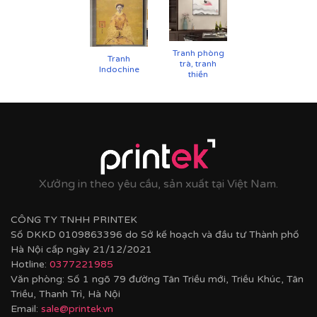
Tranh phòng
Tranh
trà, tranh
Indochine
thiền
Xưởng in theo yêu cầu, sản xuất tại Việt Nam.
CÔNG TY TNHH PRINTEK
Số DKKD 0109863396 do Sở kế hoạch và đầu tư Thành phố
Hà Nội cấp ngày 21/12/2021
Hotline:
0377221985
Văn phòng: Số 1 ngõ 79 đường Tân Triều mới, Triều Khúc, Tân
Cận cảnh tranh in trên chất liệu canvas công nghệ in
Triều, Thanh Trì, Hà Nội
UV
Email:
sale@printek.vn