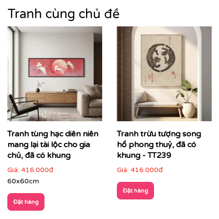
Tranh cùng chủ đề
Nếu bạn yêu thích mẫu tranh đang xem, có thể bạn
Tranh tùng hạc diên niên
Tranh trừu tượng song
cũng sẽ quan tâm đến
những mẫu tranh cùng phong
cách
mang lại tài lộc cho gia
để lựa chọn mẫu tranh phù hợp nhất với không
hổ phong thuỷ, đã có
gian và ý tưởng thiết kế của bạn.
chủ, đã có khung
khung - TT239
Giá:
416.000đ
Giá:
416.000đ
👉
Khám phá thêm bộ sưu tập tranh phong cảnh tại
Printek
60x60cm
Đặt hàng
Tranh phong cảnh – Mang thiên nhiên vào không gian
Đặt hàng
sống