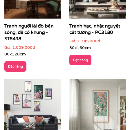
Tranh người lái đò bên
Tranh hạc, nhật nguyệt
sông, đã có khung -
cát tường - PC3180
ST8498
Giá:
1.345.000đ
Giá:
1.009.000đ
80x160cm
80x120cm
Đặt hàng
Đặt hàng
Tranh phong cảnh ruộng bậc thang do Printek sản
xuất
Cách phối tranh phong cảnh với nội thất & không gian
Tranh phong cảnh phù hợp với nhiều không gian khác
nhau:
Phòng khách
: tranh khổ lớn làm điểm nhấn, tạo