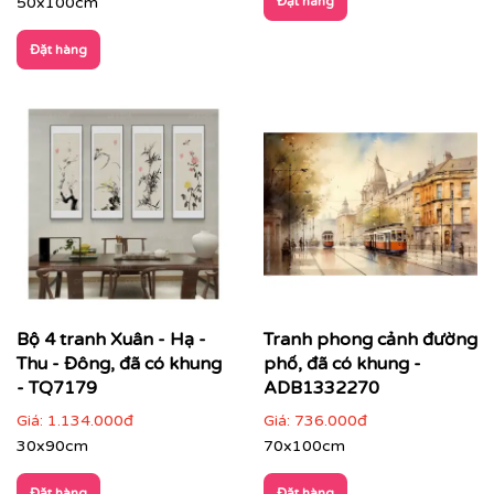
50x100cm
Đặt hàng
Đặt hàng
Nhà hàng – khách sạn – resort
: tăng trải nghiệm
không gian, tạo dấu ấn thẩm mỹ cho khách hàng
Bộ 4 tranh Xuân - Hạ -
Tranh phong cảnh đường
Thu - Đông, đã có khung
phố, đã có khung -
- TQ7179
ADB1332270
Giá:
1.134.000đ
Giá:
736.000đ
30x90cm
70x100cm
Đặt hàng
Đặt hàng