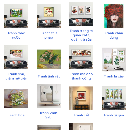
Tranh trang trí
Tranh thác
Tranh thư
Tranh chân
quán cafe,
nước
pháp
dung
quán trà sữa
Tranh spa,
Tranh mã đáo
Tranh tĩnh vật
Tranh lá cây
thẩm mỹ viện
thành công
Cận cảnh tranh in trên chất liệu canvas công nghệ in
UV
Tranh Wabi
Tranh hoa
Tranh Tết
Tranh tứ quý
Sabi