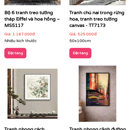
cảm giác rộng và sang trọng
Bộ 6 tranh treo tường
Tranh chú nai trong rừng
tháp Eiffel và hoa hồng –
hoa, tranh treo tường
MS5117
canvas - TT7173
Giá:
1.167.000đ
Giá:
525.000đ
Nhiều kích thước
50x100cm
Đặt hàng
Đặt hàng
Tranh phong cách
Tranh phong cảnh đường