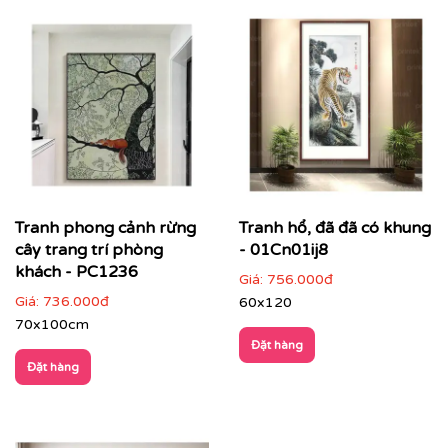
Tranh phong cảnh là dòng tranh trang trí được ưa
chuộng nhờ khả năng tái hiện vẻ đẹp của thiên nhiên,
tạo cảm giác thư thái, rộng mở và cân bằng cảm xúc. Từ
phong cảnh núi non, sông nước, làng quê đến cảnh
thiên nhiên trừu tượng, mỗi bức tranh không chỉ làm
đẹp không gian mà còn góp phần nâng tầm thẩm mỹ
tổng thể.
Tranh phong cảnh rừng
Tranh hổ, đã đã có khung
cây trang trí phòng
- 01Cn01ij8
khách - PC1236
Giá:
756.000đ
Giá:
736.000đ
60x120
70x100cm
Đặt hàng
Đặt hàng