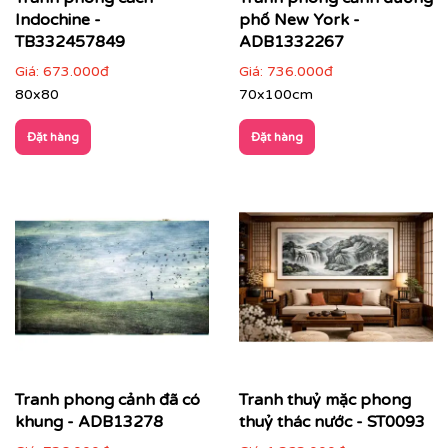
Indochine -
phố New York -
Phòng làm việc
: giúp thư giãn tinh thần, tăng cảm
TB332457849
ADB1332267
hứng sáng tạo
Giá:
673.000đ
Giá:
736.000đ
80x80
70x100cm
Đặt hàng
Đặt hàng
Tranh phong cảnh đã có
Tranh thuỷ mặc phong
khung - ADB13278
thuỷ thác nước - ST0093