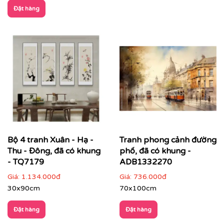
Đặt hàng
CHẤT LIỆU & CHẤT LƯỢNG TRANH PRINTEK
Tại
Printek
, mỗi bức tranh Indochine được sản xuất với
tiêu chuẩn cao:
✨
Chất liệu vải in cao cấp
Vải canvas dày dặn, bề mặt sần nhẹ, giữ màu tốt,
không lo bạc phai màu.
Tăng độ bám mực, cho hình ảnh sắc nét, sống
động.
Bộ 4 tranh Xuân - Hạ -
Tranh phong cảnh đường
Thu - Đông, đã có khung
phố, đã có khung -
- TQ7179
ADB1332270
Giá:
1.134.000đ
Giá:
736.000đ
30x90cm
70x100cm
Đặt hàng
Đặt hàng