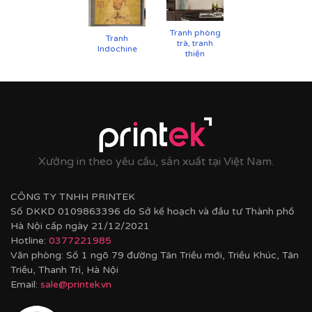
Hoàn thiện bằng khung bo viền chất liệu nhựa
composite cao cấp nâng tầm giá trị tranh.
Tranh phòng
Tranh
trà, tranh
Indochine
thiền
Xưởng in theo yêu cầu, sản xuất tại Việt Nam.
CÔNG TY TNHH PRINTEK
Số DKKD 0109863396 do Sở kế hoạch và đầu tư Thành phố
Hà Nội cấp ngày 21/12/2021
Hotline:
0377221985
Văn phòng: Số 1 ngõ 79 đường Tân Triều mới, Triều Khúc, Tân
Triều, Thanh Trì, Hà Nội
Email:
sale@printek.vn