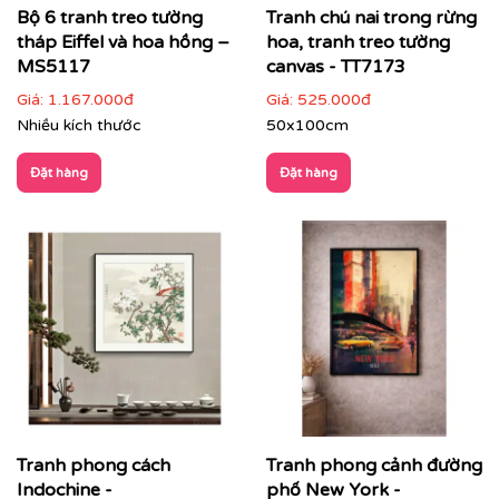
Bộ 6 tranh treo tường
Tranh chú nai trong rừng
tháp Eiffel và hoa hồng –
hoa, tranh treo tường
MS5117
canvas - TT7173
Giá:
1.167.000đ
Giá:
525.000đ
Nhiều kích thước
50x100cm
Đặt hàng
Đặt hàng
Tranh phong cách
Tranh phong cảnh đường
Phòng ngủ
: chọn tranh phong cảnh nhẹ nhàng,
Indochine -
phố New York -
gam màu dịu để tạo sự thư thái