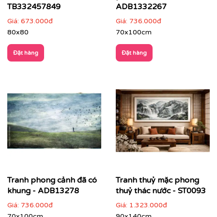
TB332457849
ADB1332267
Giá:
673.000đ
Giá:
736.000đ
80x80
70x100cm
Đặt hàng
Đặt hàng
Tranh phong cảnh đã có
Tranh thuỷ mặc phong
khung - ADB13278
thuỷ thác nước - ST0093
Giá:
736.000đ
Giá:
1.323.000đ
70x100cm
90x140cm