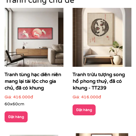
Tranh cùng chủ đề
thiên nhiên trừu tượng, mỗi bức tranh không chỉ làm
đẹp không gian mà còn góp phần nâng tầm thẩm mỹ
tổng thể.
Tranh tùng hạc diên niên
Tranh trừu tượng song
mang lại tài lộc cho gia
hổ phong thuỷ, đã có
chủ, đã có khung
khung - TT239
Giá:
416.000đ
Giá:
416.000đ
60x60cm
Đặt hàng
Đặt hàng