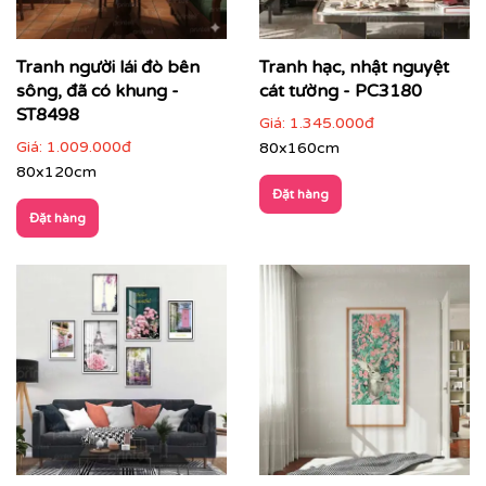
Tranh người lái đò bên
Tranh hạc, nhật nguyệt
sông, đã có khung -
cát tường - PC3180
ST8498
Giá:
1.345.000đ
Giá:
1.009.000đ
80x160cm
80x120cm
Đặt hàng
Đặt hàng
Phòng làm việc
: giúp thư giãn tinh thần, tăng cảm
hứng sáng tạo