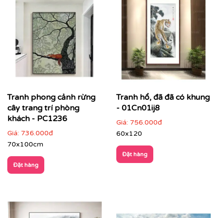
Tranh phong cảnh rừng
Tranh hổ, đã đã có khung
cây trang trí phòng
- 01Cn01ij8
khách - PC1236
Giá:
756.000đ
Giá:
736.000đ
60x120
70x100cm
Đặt hàng
Đặt hàng
Điểm đặc trưng của tranh phong cảnh
Hình ảnh gần gũi, dễ cảm nhận
: thiên nhiên, cảnh
sắc quen thuộc, phù hợp nhiều đối tượng khách