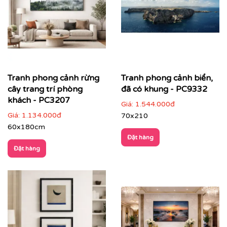
hàng
Màu sắc hài hoà
: dễ kết hợp với nhiều phong cách
nội thất, không gây rối mắt
Chiều sâu không gian
: tạo cảm giác thoáng đãng,
mở rộng diện tích thị giác
Giá trị phong thuỷ tích cực
: mang năng lượng an
Tranh phong cảnh rừng
Tranh phong cảnh biển,
yên, cân bằng và sinh khí cho không gian sống
cây trang trí phòng
đã có khung - PC9332
khách - PC3207
Giá:
1.544.000đ
Giá:
1.134.000đ
70x210
60x180cm
Đặt hàng
Đặt hàng