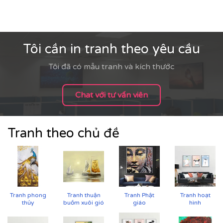
Tôi cần in tranh theo yêu cầu
Tôi đã có mẫu tranh và kích thước
Chat với tư vấn viên
Tranh theo chủ đề
Cận cảnh tranh in trên chất liệu canvas công nghệ in
UV
Tranh phong
Tranh thuận
Tranh Phật
Tranh hoạt
thủy
buồm xuôi gió
giáo
hình