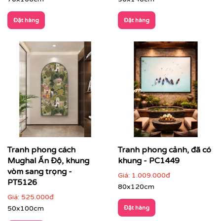
Nhà hàng – khách sạn – resort
: tăng trải nghiệm
không gian, tạo dấu ấn thẩm mỹ cho khách hàng
Đặt hàng
Đặt hàng
Tranh phong cách
Tranh phong cảnh, đã có
Mughal Ấn Độ, khung
khung - PC1449
vòm sang trọng -
Giá:
1.009.000đ
PT5126
80x120cm
Giá:
525.000đ
50x100cm
Đặt hàng