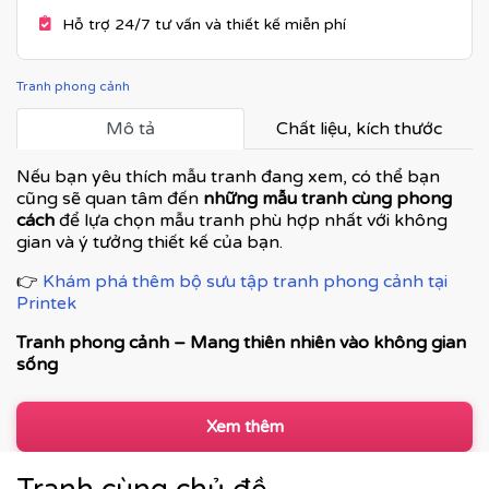
Hỗ trợ 24/7 tư vấn và thiết kế miễn phí
Tranh phong cảnh
Mô tả
Chất liệu, kích thước
Nếu bạn yêu thích mẫu tranh đang xem, có thể bạn
cũng sẽ quan tâm đến
những mẫu tranh cùng phong
cách
để lựa chọn mẫu tranh phù hợp nhất với không
gian và ý tưởng thiết kế của bạn.
👉
Khám phá thêm bộ sưu tập tranh phong cảnh tại
Printek
Tranh phong cảnh – Mang thiên nhiên vào không gian
sống
Tranh phong cảnh là dòng tranh trang trí được ưa
chuộng nhờ khả năng tái hiện vẻ đẹp của thiên nhiên,
Xem thêm
tạo cảm giác thư thái, rộng mở và cân bằng cảm xúc. Từ
phong cảnh núi non, sông nước, làng quê đến cảnh