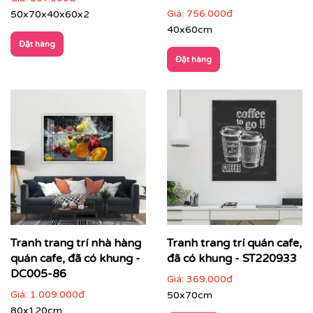
Giá:
756.000đ
50x70x40x60x2
40x60cm
Đặt hàng
Đặt hàng
Printek thi công tranh cho khách hàng
Quý khách có nhu cầu:
⇨
Tìm mẫu tranh
đẹp theo chủ đề
⇨
Tư vấn in tranh theo yêu cầu
⇨
In tranh dán tường
theo nhiều kích thước
Tranh trang trí nhà hàng
Tranh trang trí quán cafe,
Quý khách vui lòng nhấn
vào đây
để gặp nhân viên tư
vấn hoặc SĐT
037 722 1985
để nhân viên tư vấn gửi
quán cafe, đã có khung -
đã có khung - ST220933
mẫu theo yêu cầu của quý khách.
DC005-86
Giá:
369.000đ
Giá:
1.009.000đ
50x70cm
Tư vấn thi công & chọn mẫu
80x120cm