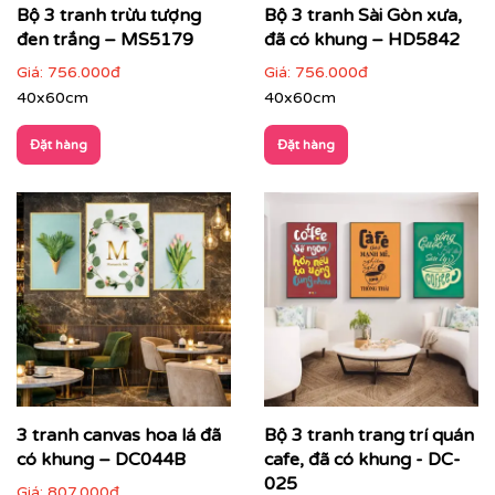
Bộ 3 tranh trừu tượng
Bộ 3 tranh Sài Gòn xưa,
đen trắng – MS5179
đã có khung – HD5842
Giá:
756.000đ
Giá:
756.000đ
40x60cm
40x60cm
Đặt hàng
Đặt hàng
Printek còn hỗ trợ tư vấn miễn phí để giúp bạn chọn
được bức tranh phù hợp nhất với không gian và sở
thích của mình. Đặc biệt, chúng tôi còn cung cấp dịch
vụ vận chuyển trên toàn quốc, giúp bạn tiết kiệm thời
gian và công sức.
3 tranh canvas hoa lá đã
Bộ 3 tranh trang trí quán
có khung – DC044B
cafe, đã có khung - DC-
025
Giá:
807.000đ