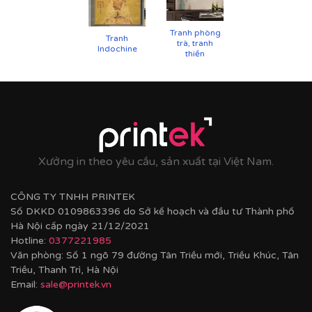
Tranh phòng
Tranh
trà, tranh
Indochine
thiền
Xưởng in theo yêu cầu, sản xuất tại Việt Nam.
CÔNG TY TNHH PRINTEK
Số DKKD 0109863396 do Sở kế hoạch và đầu tư Thành phố
Hà Nội cấp ngày 21/12/2021
Hotline:
0377221985
Văn phòng: Số 1 ngõ 79 đường Tân Triều mới, Triều Khúc, Tân
Triều, Thanh Trì, Hà Nội
Email:
sale@printek.vn