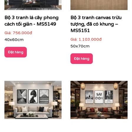
Bộ 3 tranh lá cây phong
Bộ 3 tranh canvas trừu
cách tối giản - MS5149
tượng, đã có khung –
MS5151
Giá:
756.000đ
Giá:
1.103.000đ
40x60cm
50x70cm
Đặt hàng
Đặt hàng
Với công nghệ in hiện đại, chúng tôi đảm bảo tái tạo lại
từng chi tiết nhỏ nhất của bức tranh, mang đến cho
bạn một sản phẩm hoàn hảo.