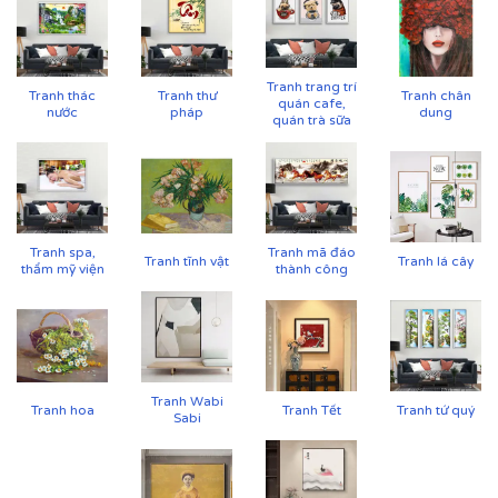
Tranh trang trí
Tranh thác
Tranh thư
Tranh chân
quán cafe,
nước
pháp
dung
quán trà sữa
Tranh spa,
Tranh mã đáo
Tranh tĩnh vật
Tranh lá cây
thẩm mỹ viện
thành công
Tranh Wabi
Tranh hoa
Tranh Tết
Tranh tứ quý
Sabi