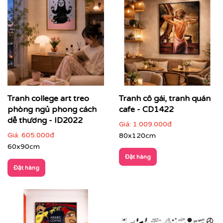
Tranh college art treo
Tranh cô gái, tranh quán
phòng ngủ phong cách
cafe - CD1422
dễ thương - ID2022
Giá:
1.009.000đ
Giá:
605.000đ
80x120cm
60x90cm
Đặt hàng
Đặt hàng