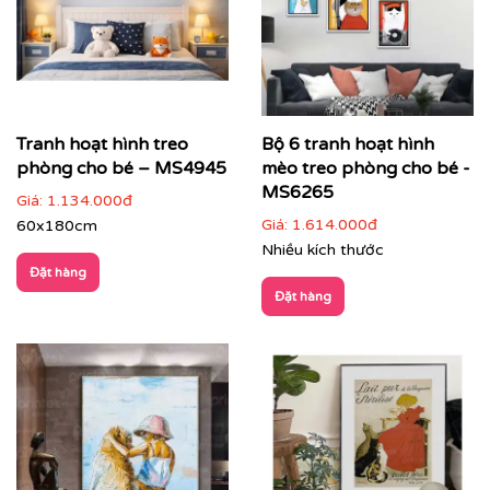
Tranh hoạt hình treo
Bộ 6 tranh hoạt hình
phòng cho bé – MS4945
mèo treo phòng cho bé -
MS6265
Giá:
1.134.000đ
Giá:
1.614.000đ
60x180cm
Nhiều kích thước
Đặt hàng
Đặt hàng