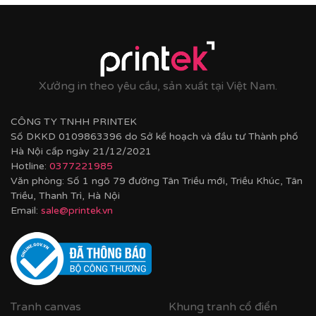
Xưởng in theo yêu cầu, sản xuất tại Việt Nam.
CÔNG TY TNHH PRINTEK
Số DKKD 0109863396 do Sở kế hoạch và đầu tư Thành phố
Hà Nội cấp ngày 21/12/2021
Hotline:
0377221985
Văn phòng: Số 1 ngõ 79 đường Tân Triều mới, Triều Khúc, Tân
Triều, Thanh Trì, Hà Nội
Email:
sale@printek.vn
Tranh canvas
Khung tranh cổ điển