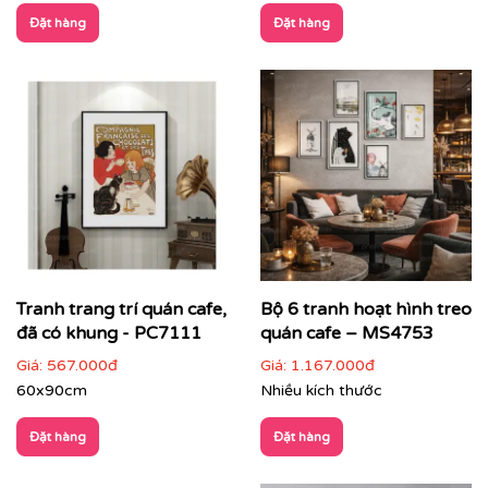
Đặt hàng
Đặt hàng
Tranh trang trí quán cafe,
Bộ 6 tranh hoạt hình treo
đã có khung - PC7111
quán cafe – MS4753
Giá:
567.000đ
Giá:
1.167.000đ
60x90cm
Nhiều kích thước
Đặt hàng
Đặt hàng
Một mẫu tranh hoạt hình do Printek sản xuất