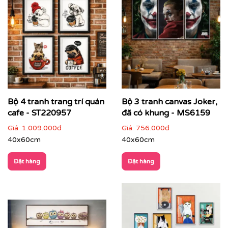
Bộ 4 tranh trang trí quán
Bộ 3 tranh canvas Joker,
cafe - ST220957
đã có khung - MS6159
Giá:
1.009.000đ
Giá:
756.000đ
40x60cm
40x60cm
Đặt hàng
Đặt hàng