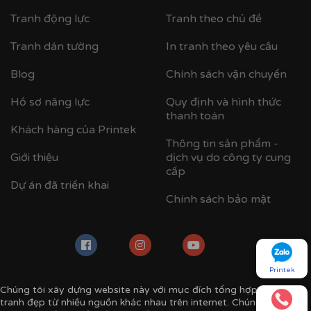
Tranh động lực
Tranh theo chủ đề
Tranh dán tường
In tranh theo yêu cầu
Blog
Chính sách vận chuyển
Hồ sơ năng lực
Quy định và hình thức
thanh toán
Khách hàng của Printek
Thông tin sản phẩm -
Giới thiệu
dịch vụ do công ty cung
cấp
Dự án đã triển khai
Chính sách bảo mật
Printek
Chúng tôi xây dựng website này với mục đích tổng hợp các mẫu
tranh đẹp từ nhiều nguồn khác nhau trên internet. Chúng tôi luôn