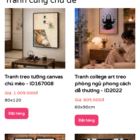
Tranh cùng chủ đề
Tranh treo tường canvas
Tranh college art treo
chú mèo - ID167008
phòng ngủ phong cách
dễ thương - ID2022
Giá:
1.009.000đ
Giá:
605.000đ
80x120
60x90cm
Đặt hàng
Đặt hàng