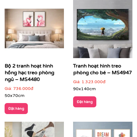
Bộ 2 tranh hoạt hình
Tranh hoạt hình treo
hồng hạc treo phòng
phòng cho bé – MS4947
Với công nghệ in hiện đại, chúng tôi đảm bảo tái tạo lại
ngủ – MS4480
Giá:
1.323.000đ
từng chi tiết nhỏ nhất của bức tranh, mang đến cho
Giá:
736.000đ
90x140cm
bạn một sản phẩm hoàn hảo.
50x70cm
Đặt hàng
Đặt hàng