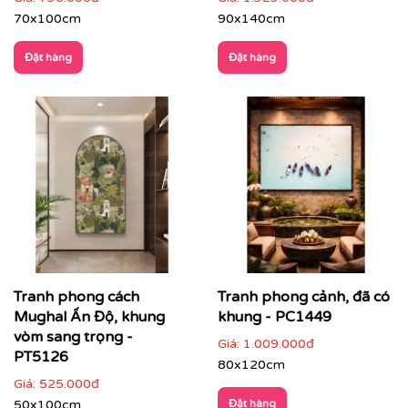
70x100cm
90x140cm
Đặt hàng
Đặt hàng
Tranh phong cách
Tranh phong cảnh, đã có
Nhà hàng – khách sạn – resort
: tăng trải nghiệm
Mughal Ấn Độ, khung
khung - PC1449
không gian, tạo dấu ấn thẩm mỹ cho khách hàng
vòm sang trọng -
Giá:
1.009.000đ
PT5126
80x120cm
Giá:
525.000đ
50x100cm
Đặt hàng