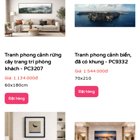
Tranh phong cảnh rừng
Tranh phong cảnh biển,
cây trang trí phòng
đã có khung - PC9332
khách - PC3207
Giá:
1.544.000đ
Điểm đặc trưng của tranh phong cảnh
Giá:
1.134.000đ
70x210
60x180cm
Hình ảnh gần gũi, dễ cảm nhận
: thiên nhiên, cảnh
sắc quen thuộc, phù hợp nhiều đối tượng khách
Đặt hàng
hàng
Đặt hàng
Màu sắc hài hoà
: dễ kết hợp với nhiều phong cách
nội thất, không gây rối mắt
Chiều sâu không gian
: tạo cảm giác thoáng đãng,
mở rộng diện tích thị giác