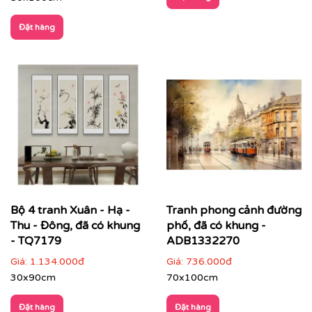
Đặt hàng
Bộ 4 tranh Xuân - Hạ -
Tranh phong cảnh đường
Thu - Đông, đã có khung
phố, đã có khung -
- TQ7179
ADB1332270
CHẤT LIỆU & CHẤT LƯỢNG TRANH PRINTEK
Giá:
1.134.000đ
Giá:
736.000đ
30x90cm
70x100cm
Tại
Printek
, mỗi bức tranh Indochine được sản xuất với
tiêu chuẩn cao:
Đặt hàng
Đặt hàng