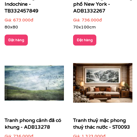
Indochine -
phố New York -
TB332457849
ADB1332267
Giá:
673.000đ
Giá:
736.000đ
80x80
70x100cm
Đặt hàng
Đặt hàng
Phòng ngủ
: chọn tranh phong cảnh nhẹ nhàng,
gam màu dịu để tạo sự thư thái
Tranh phong cảnh đã có
Tranh thuỷ mặc phong
khung - ADB13278
thuỷ thác nước - ST0093
Giá:
736.000đ
Giá:
1.323.000đ