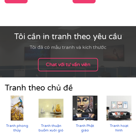
✨
Chất liệu vải in cao cấp
Vải canvas dày dặn, bề mặt sần nhẹ, giữ màu tốt,
không lo bạc phai màu.
Tăng độ bám mực, cho hình ảnh sắc nét, sống
Tôi cần in tranh theo yêu cầu
động.
Tôi đã có mẫu tranh và kích thước
Chat với tư vấn viên
Tranh theo chủ đề
Tranh phong
Tranh thuận
Tranh Phật
Tranh hoạt
thủy
buồm xuôi gió
giáo
hình