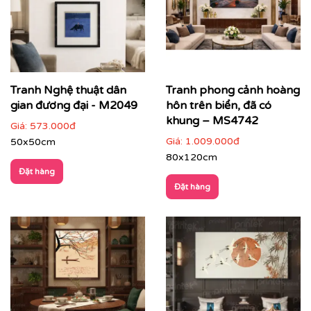
Giá trị phong thuỷ tích cực
: mang năng lượng an
yên, cân bằng và sinh khí cho không gian sống
Tranh Nghệ thuật dân
Tranh phong cảnh hoàng
gian đương đại - M2049
hôn trên biển, đã có
khung – MS4742
Giá:
573.000đ
Giá:
1.009.000đ
50x50cm
80x120cm
Đặt hàng
Đặt hàng