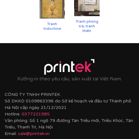
Tranh phòng
Tranh
trà, tranh
Indochine
thiền
Cận cảnh tranh in trên chất liệu canvas công nghệ in
UV
✨
Chất liệu khung bền bỉ
Xưởng in theo yêu cầu, sản xuất tại Việt Nam.
Tranh được căng lên khung thông đã qua xử lý
chống cong vênh, ẩm mốc.
CÔNG TY TNHH PRINTEK
Hoàn thiện bằng khung bo viền chất liệu nhựa
Số DKKD 0109863396 do Sở kế hoạch và đầu tư Thành phố
composite cao cấp nâng tầm giá trị tranh.
Hà Nội cấp ngày 21/12/2021
Hotline:
0377221985
Văn phòng: Số 1 ngõ 79 đường Tân Triều mới, Triều Khúc, Tân
Triều, Thanh Trì, Hà Nội
Email:
sale@printek.vn