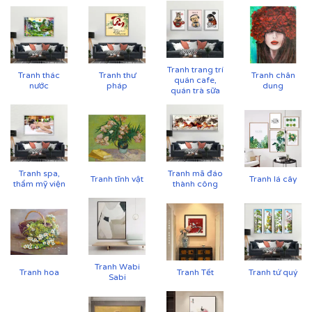
Tranh trang trí
Tranh thác
Tranh thư
Tranh chân
quán cafe,
nước
pháp
dung
quán trà sữa
Cận cảnh tranh in trên chất liệu canvas công nghệ in
UV
Tranh spa,
Tranh mã đáo
Tranh tĩnh vật
Tranh lá cây
thẩm mỹ viện
thành công
Tranh Wabi
Tranh hoa
Tranh Tết
Tranh tứ quý
Sabi