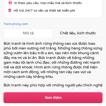
In theo yêu cầu, mọi mẫu mã và kích thước
Hỗ trợ 24/7 tư vấn và thiết kế miễn phí
Tranh phong cảnh
Mô tả
Chất liệu, kích thước
Bức tranh là hình ảnh rừng thông cao vút được bao
phủ bởi màn sương mờ trắng. Những hàng thông sừng
sững vươn lên bầu trời u ám, tạo nên một khung cảnh
đầy ma mị và bí ẩn. Bức tranh được vẽ bằng những
gam màu tối lạnh chủ đạo, với những đường nét mạnh
mẽ và dứt khoát. Hình ảnh rừng thông được thể hiện
một cách sinh động, với những tán cây cao vút và
những cành cây khẳng khiu.
Bức tranh này phù hợp với những người yêu thích nghệ
thuật trừu tượng, mong muốn mang đến một bầu
không khí bí ẩn và ấn tượng cho không gian của mình.
Xem thêm