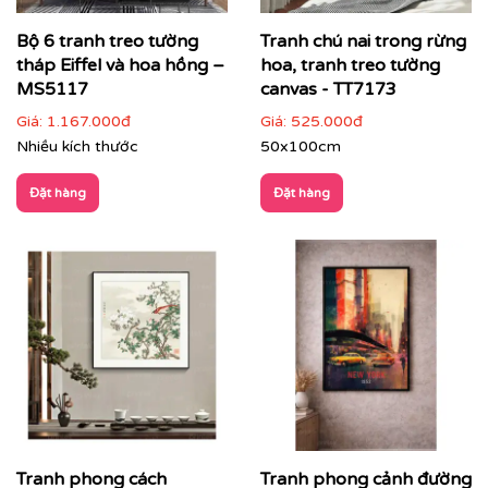
Bộ 6 tranh treo tường
Tranh chú nai trong rừng
tháp Eiffel và hoa hồng –
hoa, tranh treo tường
MS5117
canvas - TT7173
Giá:
1.167.000đ
Giá:
525.000đ
Nhiều kích thước
50x100cm
Đặt hàng
Đặt hàng
Phòng làm việc
: giúp thư giãn tinh thần, tăng cảm
hứng sáng tạo
Tranh phong cách
Tranh phong cảnh đường