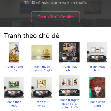
Tôi đã có mẫu tranh và kích thước
Chat với tư vấn viên
Tranh theo chủ đề
Tranh phong
Tranh thuận
Tranh Phật
Tranh hoạt
thủy
buồm xuôi gió
giáo
hình
Tranh trang trí
Tranh thác
Tranh thư
Tranh chân
quán cafe,
nước
pháp
dung
quán trà sữa