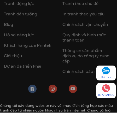
Tranh động lực
Tranh theo chủ đề
Tranh dán tường
In tranh theo yêu cầu
Blog
Chính sách vận chuyển
Hồ sơ năng lực
Quy định và hình thức
thanh toán
Khách hàng của Printek
Thông tin sản phẩm -
Giới thiệu
dịch vụ do công ty cung
cấp
Dự án đã triển khai
Chính sách bảo mật
Printek
0377221985
Chúng tôi xây dựng website này với mục đích tổng hợp các mẫu
tranh đẹp từ nhiều nguồn khác nhau trên internet. Chúng tôi luôn
tôn trọng bản quyền của tác giả, chúng tôi đã thu thập mẫu tranh