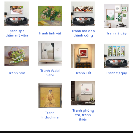
Tranh spa,
Tranh mã đáo
Tranh tĩnh vật
Tranh lá cây
thẩm mỹ viện
thành công
Tranh Wabi
Tranh hoa
Tranh Tết
Tranh tứ quý
Sabi
Tranh phòng
Tranh
trà, tranh
Indochine
thiền