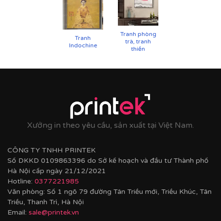
UV
✨
Chất liệu khung bền bỉ
Tranh phòng
Tranh
trà, tranh
Tranh được căng lên khung thông đã qua xử lý
Indochine
thiền
chống cong vênh, ẩm mốc.
Hoàn thiện bằng khung bo viền chất liệu nhựa
composite cao cấp nâng tầm giá trị tranh.
Xưởng in theo yêu cầu, sản xuất tại Việt Nam.
CÔNG TY TNHH PRINTEK
Số DKKD 0109863396 do Sở kế hoạch và đầu tư Thành phố
Hà Nội cấp ngày 21/12/2021
Hotline:
0377221985
Văn phòng: Số 1 ngõ 79 đường Tân Triều mới, Triều Khúc, Tân
Triều, Thanh Trì, Hà Nội
Email:
sale@printek.vn