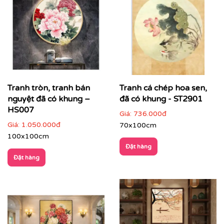
khói… tạo cảm giác ấm cúng, dễ chịu.
Họa tiết tinh tế
: hoa văn sen, rồng phượng, cảnh
làng quê, cây cối thanh nhã, mang đậm văn hóa Á
Đông.
Bố cục cân đối – tinh giản
: dễ dàng kết hợp với
nhiều phong cách nội thất từ cổ điển, bán cổ điển
đến hiện đại.
Tranh tròn, tranh bán
Tranh cá chép hoa sen,
Chất liệu mộc mạc nhưng tinh xảo
: gợi nhớ không
nguyệt đã có khung –
đã có khung - ST2901
gian Indochine xưa, nâng tầm gu thẩm mỹ cho
HS007
Giá:
736.000đ
không gian sống và làm việc.
Giá:
1.050.000đ
70x100cm
100x100cm
Đặt hàng
Đặt hàng