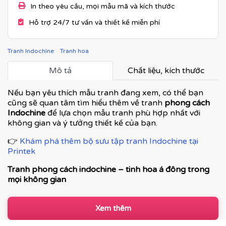
In theo yêu cầu, mọi mẫu mã và kích thước
Hỗ trợ 24/7 tư vấn và thiết kế miễn phí
Tranh Indochine
Tranh hoa
Mô tả
Chất liệu, kích thước
Nếu bạn yêu thích mẫu tranh đang xem, có thể bạn
cũng sẽ quan tâm tìm hiểu thêm về tranh
phong cách
Indochine
để lựa chọn mẫu tranh phù hợp nhất với
không gian và ý tưởng thiết kế của bạn.
👉
Khám phá thêm bộ sưu tập tranh Indochine tại
Printek
Tranh phong cách indochine – tinh hoa á đông trong
mọi không gian
Tranh phong cách Indochine là dòng tranh nghệ thuật
kết hợp hài hòa giữa vẻ đẹp cổ điển Á Đông và nét tinh
Xem thêm
tế của kiến trúc Pháp thuộc địa. Đây không chỉ là tranh