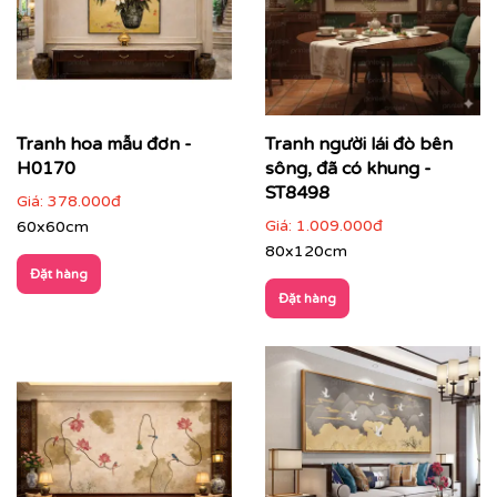
Tranh hoa mẫu đơn -
Tranh người lái đò bên
H0170
sông, đã có khung -
ST8498
Giá:
378.000đ
Giá:
1.009.000đ
60x60cm
80x120cm
Đặt hàng
Tranh Indochine phù hợp với nhiều loại không gian:
Đặt hàng
✔
Phòng khách
: tạo điểm nhấn sang trọng, ấm áp, dễ
thu hút ánh nhìn ngay từ cửa ra vào.