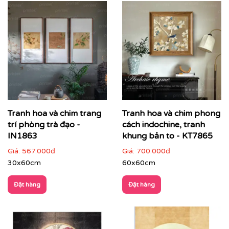
Tranh hoa và chim trang
Tranh hoa và chim phong
trí phòng trà đạo -
cách indochine, tranh
IN1863
khung bản to - KT7865
Giá:
567.000đ
Giá:
700.000đ
30x60cm
60x60cm
Đặt hàng
Đặt hàng
ĐIỂM ĐẶC TRƯNG CỦA TRANH INDOCHINE
Tông màu trầm ấm
: Be, nâu, vàng nghệ, xám