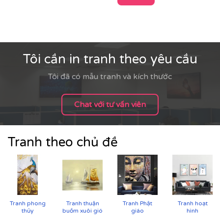
Tôi cần in tranh theo yêu cầu
Tôi đã có mẫu tranh và kích thước
Chat với tư vấn viên
Tranh theo chủ đề
Cận cảnh tranh in trên chất liệu canvas công nghệ in
Tranh phong
Tranh thuận
Tranh Phật
Tranh hoạt
UV
thủy
buồm xuôi gió
giáo
hình