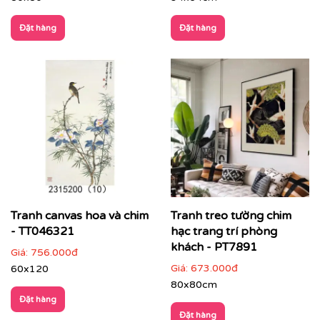
Đặt hàng
Đặt hàng
CHẤT LIỆU & CHẤT LƯỢNG TRANH PRINTEK
Tại
Printek
, mỗi bức tranh Indochine được sản xuất với
tiêu chuẩn cao:
✨
Chất liệu vải in cao cấp
Tranh canvas hoa và chim
Tranh treo tường chim
Vải canvas dày dặn, bề mặt sần nhẹ, giữ màu tốt,
- TT046321
hạc trang trí phòng
không lo bạc phai màu.
khách - PT7891
Giá:
756.000đ
Giá:
673.000đ
60x120
Tăng độ bám mực, cho hình ảnh sắc nét, sống
động.
80x80cm
Đặt hàng
Đặt hàng