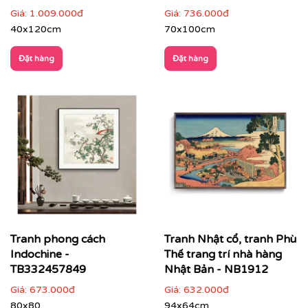
Giá:
1.009.000đ
Giá:
736.000đ
40x120cm
70x100cm
Đặt hàng
Đặt hàng
✔
Không gian quán cà phê, khách sạn, spa
: tăng trải
nghiệm vừa hoài niệm vừa hiện đại.
Tranh phong cách
Tranh Nhật cổ, tranh Phù
Indochine -
Thế trang trí nhà hàng
TB332457849
Nhật Bản - NB1912
Giá:
673.000đ
Giá:
632.000đ
80x80
94x64cm