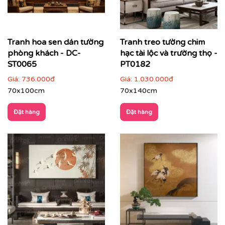
Tranh hoa sen dán tường
Tranh treo tường chim
phòng khách - DC-
hạc tài lộc và trường thọ -
ST0065
PT0182
Giá:
736.000đ
Giá:
1.030.000đ
70x100cm
70x140cm
Đặt hàng
Đặt hàng
✔
Phòng ngủ
: nhẹ nhàng, thư thái, giúp không gian
nghỉ ngơi thêm tinh tế.