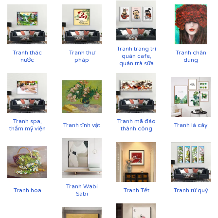
Tranh trang trí
Tranh thác
Tranh thư
Tranh chân
quán cafe,
nước
pháp
dung
quán trà sữa
Tranh spa,
Tranh mã đáo
Tranh tĩnh vật
Tranh lá cây
thẩm mỹ viện
thành công
Tranh Wabi
Tranh hoa
Tranh Tết
Tranh tứ quý
Sabi
Cận cảnh tranh in trên chất liệu canvas công nghệ in