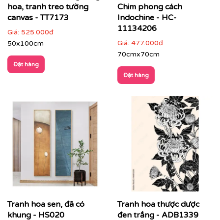
hoa, tranh treo tường
Chim phong cách
canvas - TT7173
Indochine - HC-
11134206
Giá:
525.000đ
Giá:
477.000đ
50x100cm
70cmx70cm
Đặt hàng
Đặt hàng
Tranh hoa sen, đã có
Tranh hoa thược dược
khung - HS020
đen trắng - ADB1339