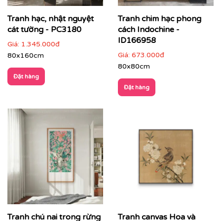
Tranh hạc, nhật nguyệt
Tranh chim hạc phong
cát tường - PC3180
cách Indochine -
ID166958
Giá:
1.345.000đ
Giá:
673.000đ
80x160cm
80x80cm
Đặt hàng
Đặt hàng
✔
Phòng thiền, phòng trà, phòng Yoga
: tăng sự tập
trung, cân bằng cảm xúc.
Tranh chú nai trong rừng
Tranh canvas Hoa và