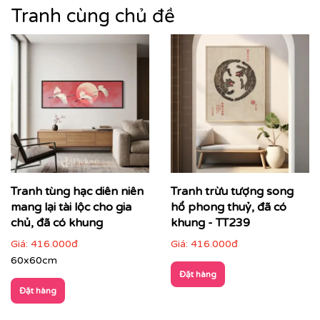
trang trí – mà còn là biểu tượng của gu thẩm mỹ tinh
Tranh cùng chủ đề
tế, sự hoài cổ nhưng vẫn sang trọng hiện đại.
Tranh tùng hạc diên niên
Tranh trừu tượng song
mang lại tài lộc cho gia
hổ phong thuỷ, đã có
chủ, đã có khung
khung - TT239
Giá:
416.000đ
Giá:
416.000đ
60x60cm
Đặt hàng
Đặt hàng