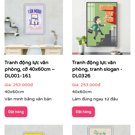
⇨
In tranh dán tường
theo nhiều kích thước
Quý khách vui lòng nhấn
vào đây
để gặp nhân viên tư
vấn hoặc SĐT
037 722 1985
để nhân viên tư vấn gửi
mẫu theo yêu cầu của quý khách.
Tư vấn thi công & chọn mẫu
Tranh động lực văn
Tranh động lực văn
phòng, cỡ 40x60cm –
phòng, tranh slogan -
DL001-161
DL0326
Giá:
253.000đ
Giá:
253.000đ
40x60cm
40x60cm
Văn minh bằng văn bản
Làm đúng ngay từ đầu
Đặt hàng
Đặt hàng