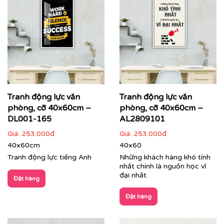
Tranh động lực văn
Tranh động lực văn
phòng, cỡ 40x60cm –
phòng, cỡ 40x60cm –
DL001-165
AL2809101
Giá:
253.000đ
Giá:
253.000đ
40x60cm
40x60
Tranh văn phòng in theo mẫu và kích thước riêng của
Tranh động lực tiếng Anh
Những khách hàng khó tính
khách hàng
nhất chính là nguồn học vĩ
đại nhất.
Đặt hàng
Quý khách có nhu cầu:
Đặt hàng
⇨
Tìm mẫu tranh
đẹp theo chủ đề
⇨
Tư vấn in tranh theo yêu cầu