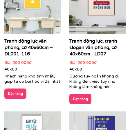
Printek thi công tranh động lực theo yêu cầu cho
khách hàng
Các dòng sản phẩm nổi bật tại Printek:
Tranh động lực văn
Tranh động lực, tranh
phòng, cỡ 40x60cm –
slogan văn phòng, cỡ
Tranh động lực & Tranh slogan:
Những câu nói truyền
cảm hứng, những thông điệp kinh doanh cốt lõi được
DL001-116
40x60cm - LD07
thiết kế với phong cách typography hiện đại, mạnh mẽ.
Giá:
253.000đ
Giá:
253.000đ
Đây là giải pháp hoàn hảo để thúc đẩy tinh thần làm
40x60
40x60
việc, gắn kết đội ngũ và nhắc nhở nhân viên về mục tiêu
Khách hàng khó tính nhất,
Đường tuy ngắn không đi
chung mỗi ngày.
giúp ta có bài học vĩ đại nhất
không đến, việc tuy nhỏ
không làm không nên
Đặt hàng
Đặt hàng