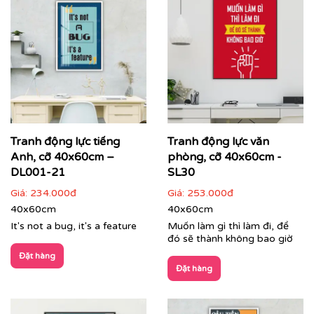
Tranh động lực tiếng
Tranh động lực văn
Anh, cỡ 40x60cm –
phòng, cỡ 40x60cm -
Tranh phong cảnh treo phòng lãnh đạo
DL001-21
SL30
Giá:
234.000đ
Giá:
253.000đ
Dịch vụ in tranh theo yêu cầu – Dấu ấn độc bản của
40x60cm
40x60cm
doanh nghiệp:
It's not a bug, it's a feature
Muốn làm gì thì làm đi, để
Bạn muốn không gian mang đậm bản sắc thương hiệu?
đó sẽ thành không bao giờ
Dịch vụ
in tranh theo yêu cầu
của Printek sẽ giúp bạn
Đặt hàng
hiện thực hóa mọi ý tưởng:
Đặt hàng
In tranh kết hợp logo, màu sắc nhận diện thương
hiệu và giá trị cốt lõi của công ty.