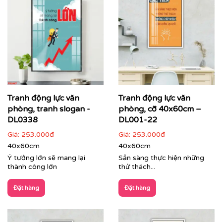
Chuyển hóa những bức ảnh, thiết kế riêng biệt
hoặc bất kỳ thông điệp nào bạn mong muốn
thành tác phẩm nghệ thuật treo tường cao cấp.
Đa dạng chất liệu, kích thước và kiểu dáng khung,
phù hợp với mọi không gian từ phòng họp, khu
vực lễ tân đến không gian làm việc chung (co-
working space).
Tranh động lực văn
Tranh động lực văn
phòng, tranh slogan -
phòng, cỡ 40x60cm –
DL0338
DL001-22
Giá:
253.000đ
Giá:
253.000đ
40x60cm
40x60cm
Ý tưởng lớn sẽ mang lại
Sẵn sàng thực hiện những
thành công lớn
thử thách...
Đặt hàng
Đặt hàng
Tranh dự án trang trí văn phòng tập đoàn Zamil