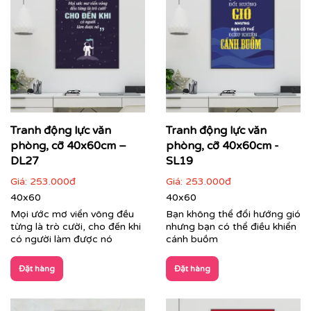
Cận cảnh tranh động lực do Printek sản xuất
Tranh Văn Phòng:
Đa dạng phong cách từ hiện đại, tối
giản đến nghệ thuật sáng tạo. Printek giúp định hình
không gian làm việc chuyên nghiệp, tạo ấn tượng mạnh
mẽ với đối tác, khách hàng ngay từ ánh nhìn đầu tiên,
đồng thời mang lại sự thư giãn cho nhân viên sau
Tranh động lực văn
Tranh động lực văn
những giờ làm việc căng thẳng.
phòng, cỡ 40x60cm –
phòng, cỡ 40x60cm -
DL27
SL19
Giá:
253.000đ
Giá:
253.000đ
40x60
40x60
Mọi ước mơ viển vông đều
Bạn không thể đổi hướng gió
từng là trò cười, cho đến khi
nhưng bạn có thể điều khiển
có người làm được nó
cánh buồm
Đặt hàng
Đặt hàng