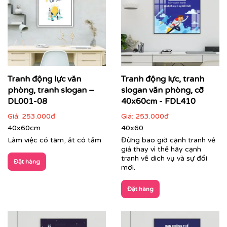
Tranh động lực văn
Tranh động lực, tranh
Cận cảnh tranh động lực do Printek sản xuất
phòng, tranh slogan –
slogan văn phòng, cỡ
DL001-08
40x60cm - FDL410
Giá:
253.000đ
Giá:
253.000đ
40x60cm
40x60
Làm việc có tâm, ắt có tầm
Đừng bao giờ cạnh tranh về
giá thay vì thế hãy cạnh
tranh về dich vụ và sự đổi
Đặt hàng
mới.
Đặt hàng