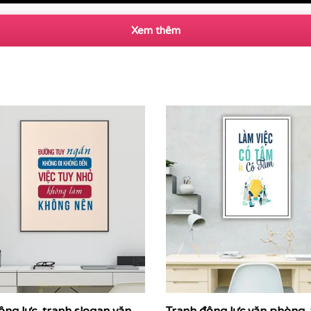
Xem thêm
rintek thi công tranh động lực theo yêu cầu cho khách hà
ruyền cảm hứng, những thông điệp kinh doanh cốt lõi được 
 tinh thần làm việc, gắn kết đội ngũ và nhắc nhở nhân viên 