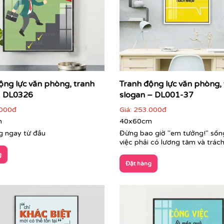
ộng lực văn phòng, tranh
Tranh động lực văn phòng,
- DL0326
slogan – DL001-37
000đ
Giá:
253.000đ
m
40x60cm
 ngay từ đầu
Đừng bao giờ "em tưởng!" sốn
việc phải có lương tâm và trác
g
Đặt hàng
Cận cảnh tranh động lực do Printek sản xuất
i, tối giản đến nghệ thuật sáng tạo. Printek giúp định hìn
nh nhìn đầu tiên, đồng thời mang lại sự thư giãn cho nhân 