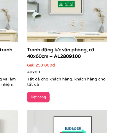
 tranh
Tranh động lực văn phòng, cỡ
40x60cm – AL2809100
Giá:
253.000đ
40x60
g và làm
Tất cả cho khách hàng, khách hàng cho
h nhiệm.
tất cả
Đặt hàng
h không gian làm việc chuyên nghiệp, tạo ấn
viên sau những giờ làm việc căng thẳng.