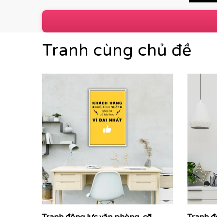
Tranh cùng chủ đề
P
Các dòng sản phẩm nổi bật tại Printek:
Tranh động lực & Tranh slogan:
Những câu nói t
mạnh mẽ. Đây là giải pháp hoàn hảo để thúc đẩy