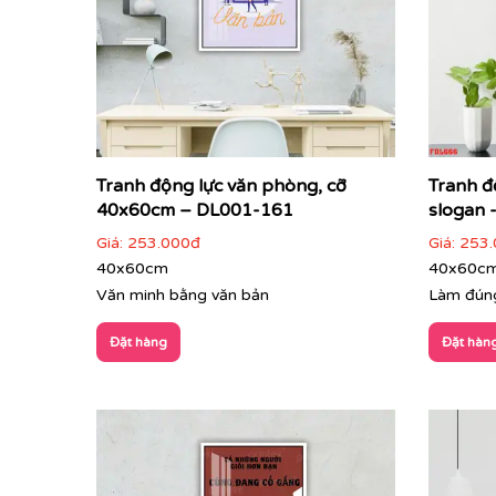
Tranh động lực văn phòng, cỡ
Tranh đ
40x60cm – DL001-161
slogan 
Giá:
253.000đ
Giá:
253.
40x60cm
40x60c
Văn minh bằng văn bản
Làm đúng
Đặt hàng
Đặt hàn
Tranh Văn Phòng:
Đa dạng phong cách từ hiện đạ
tượng mạnh mẽ với đối tác, khách hàng ngay từ á