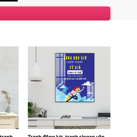
ng
thiết kế với phong cách typography hiện đại,
về mục tiêu chung mỗi ngày.