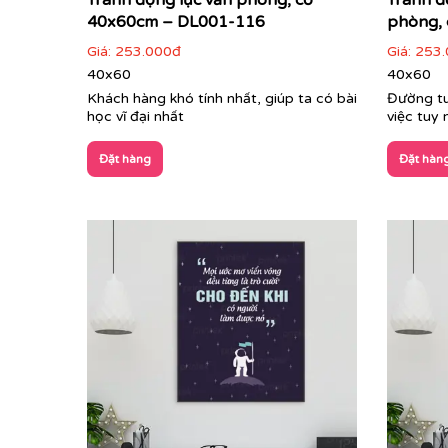
Tranh động lực văn phòng, cỡ
Tranh đ
40x60cm – DL001-116
phòng, 
Giá:
253.000đ
Giá:
253.
40x60
40x60
Khách hàng khó tính nhất, giúp ta có bài
Đường tu
học vĩ đại nhất
việc tuy
Đặt hàng
Đặt hàn