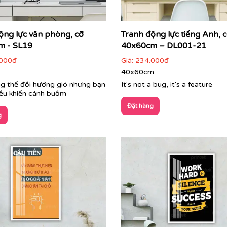
ộng lực văn phòng, cỡ
Tranh động lực tiếng Anh, 
m - SL19
40x60cm – DL001-21
000đ
Giá:
234.000đ
40x60cm
g thể đổi hướng gió nhưng bạn
It's not a bug, it's a feature
iều khiển cánh buồm
Đặt hàng
g
Cận cảnh tranh động lực do Printek sản xuất