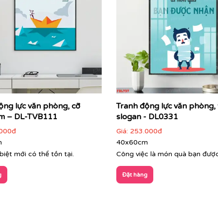
ộng lực văn phòng, cỡ
Tranh động lực văn phòng,
m – DL-TVB111
slogan - DL0331
000đ
Giá:
253.000đ
m
40x60cm
biệt mới có thể tồn tại.
Công việc là món quà bạn đượ
g
Đặt hàng