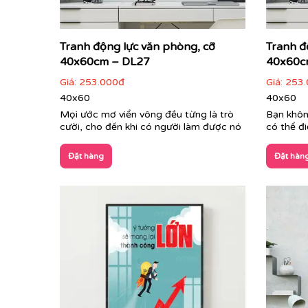
Tranh động lực văn phòng, cỡ
Tranh đ
40x60cm – DL27
40x60c
Giá:
253.000đ
Giá:
253.
40x60
40x60
Mọi ước mơ viển vông đều từng là trò
Bạn khôn
cười, cho đến khi có người làm được nó
có thể đ
Đặt hàng
Đặt hàn