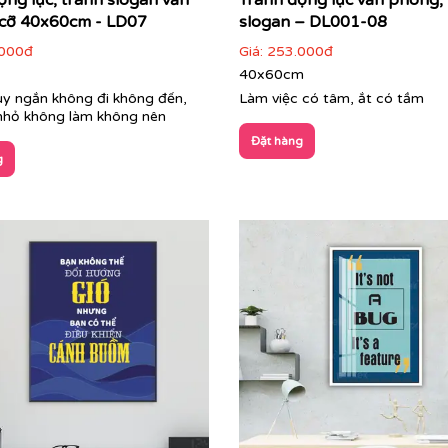
ộng lực, tranh slogan văn
Tranh động lực văn phòng,
cỡ 40x60cm - LD07
slogan – DL001-08
000đ
Giá:
253.000đ
40x60cm
y ngắn không đi không đến,
Làm việc có tâm, ắt có tầm
 nhỏ không làm không nên
Đặt hàng
g