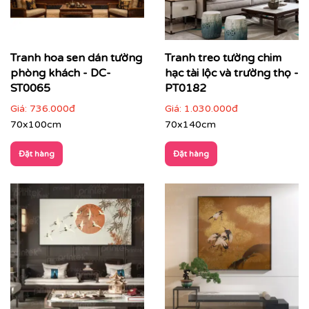
Tranh hoa sen dán tường
Tranh treo tường chim
phòng khách - DC-
hạc tài lộc và trường thọ -
ST0065
PT0182
Giá:
736.000đ
Giá:
1.030.000đ
70x100cm
70x140cm
Đặt hàng
Đặt hàng
✔
Phòng ngủ
: nhẹ nhàng, thư thái, giúp không gian
nghỉ ngơi thêm tinh tế.