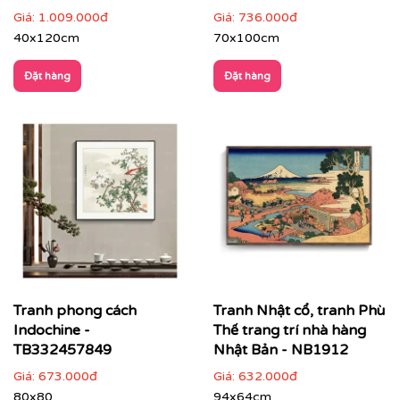
Giá:
1.009.000đ
Giá:
736.000đ
40x120cm
70x100cm
Đặt hàng
Đặt hàng
✔
Không gian quán cà phê, khách sạn, spa
: tăng trải
nghiệm vừa hoài niệm vừa hiện đại.
Tranh phong cách
Tranh Nhật cổ, tranh Phù
Indochine -
Thế trang trí nhà hàng
TB332457849
Nhật Bản - NB1912
Giá:
673.000đ
Giá:
632.000đ
80x80
94x64cm