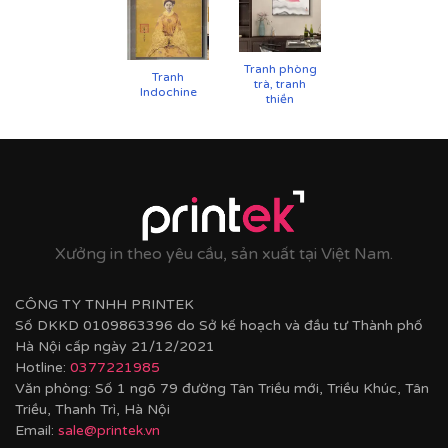
UV
✨
Chất liệu khung bền bỉ
Tranh phòng
Tranh
trà, tranh
Tranh được căng lên khung thông đã qua xử lý
Indochine
thiền
chống cong vênh, ẩm mốc.
Hoàn thiện bằng khung bo viền chất liệu nhựa
composite cao cấp nâng tầm giá trị tranh.
Xưởng in theo yêu cầu, sản xuất tại Việt Nam.
CÔNG TY TNHH PRINTEK
Số DKKD 0109863396 do Sở kế hoạch và đầu tư Thành phố
Hà Nội cấp ngày 21/12/2021
Hotline:
0377221985
Văn phòng: Số 1 ngõ 79 đường Tân Triều mới, Triều Khúc, Tân
Triều, Thanh Trì, Hà Nội
Email:
sale@printek.vn