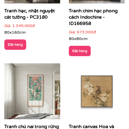
Tranh hạc, nhật nguyệt
Tranh chim hạc phong
cát tường - PC3180
cách Indochine -
ID166958
Giá:
1.345.000đ
Giá:
673.000đ
80x160cm
80x80cm
Đặt hàng
Đặt hàng
✔
Phòng thiền, phòng trà, phòng Yoga
: tăng sự tập
trung, cân bằng cảm xúc.
Tranh chú nai trong rừng
Tranh canvas Hoa và