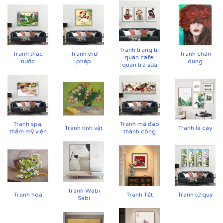
Tranh trang trí
Tranh thác
Tranh thư
Tranh chân
quán cafe,
nước
pháp
dung
quán trà sữa
Tranh spa,
Tranh mã đáo
Tranh tĩnh vật
Tranh lá cây
thẩm mỹ viện
thành công
Tranh Wabi
Tranh hoa
Tranh Tết
Tranh tứ quý
Sabi
Cận cảnh tranh in trên chất liệu canvas công nghệ in