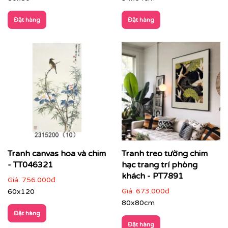
Đặt hàng
Đặt hàng
CHẤT LIỆU & CHẤT LƯỢNG TRANH PRINTEK
Tại
Printek
, mỗi bức tranh Indochine được sản xuất với
tiêu chuẩn cao:
✨
Chất liệu vải in cao cấp
Tranh canvas hoa và chim
Tranh treo tường chim
Vải canvas dày dặn, bề mặt sần nhẹ, giữ màu tốt,
- TT046321
hạc trang trí phòng
không lo bạc phai màu.
khách - PT7891
Giá:
756.000đ
Giá:
673.000đ
60x120
Tăng độ bám mực, cho hình ảnh sắc nét, sống
động.
80x80cm
Đặt hàng
Đặt hàng