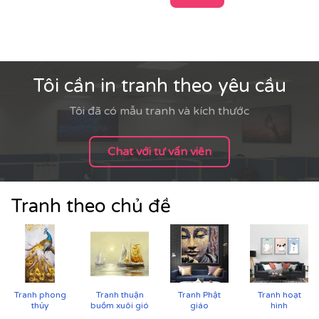
Tôi cần in tranh theo yêu cầu
Tôi đã có mẫu tranh và kích thước
Chat với tư vấn viên
Tranh theo chủ đề
Cận cảnh tranh in trên chất liệu canvas công nghệ in
Tranh phong
Tranh thuận
Tranh Phật
Tranh hoạt
UV
thủy
buồm xuôi gió
giáo
hình