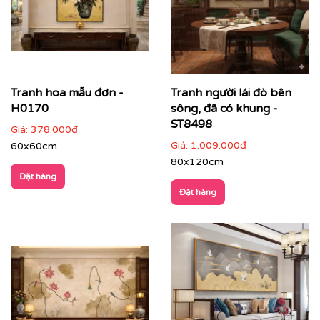
Tranh hoa mẫu đơn -
Tranh người lái đò bên
H0170
sông, đã có khung -
ST8498
Giá:
378.000đ
Giá:
1.009.000đ
60x60cm
80x120cm
Đặt hàng
Tranh Indochine phù hợp với nhiều loại không gian:
Đặt hàng
✔
Phòng khách
: tạo điểm nhấn sang trọng, ấm áp, dễ
thu hút ánh nhìn ngay từ cửa ra vào.