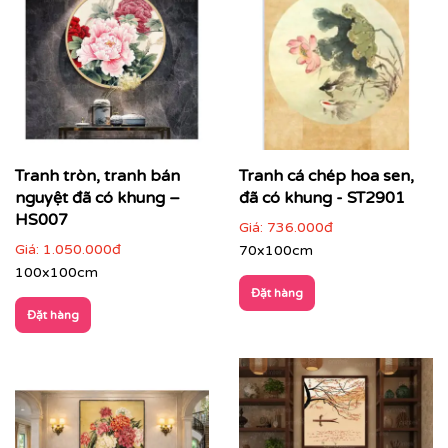
khói… tạo cảm giác ấm cúng, dễ chịu.
Họa tiết tinh tế
: hoa văn sen, rồng phượng, cảnh
làng quê, cây cối thanh nhã, mang đậm văn hóa Á
Đông.
Bố cục cân đối – tinh giản
: dễ dàng kết hợp với
nhiều phong cách nội thất từ cổ điển, bán cổ điển
đến hiện đại.
Tranh tròn, tranh bán
Tranh cá chép hoa sen,
Chất liệu mộc mạc nhưng tinh xảo
: gợi nhớ không
nguyệt đã có khung –
đã có khung - ST2901
gian Indochine xưa, nâng tầm gu thẩm mỹ cho
HS007
Giá:
736.000đ
không gian sống và làm việc.
Giá:
1.050.000đ
70x100cm
100x100cm
Đặt hàng
Đặt hàng