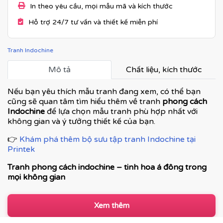
In theo yêu cầu, mọi mẫu mã và kích thước
Hỗ trợ 24/7 tư vấn và thiết kế miễn phí
Tranh Indochine
Mô tả
Chất liệu, kích thước
Nếu bạn yêu thích mẫu tranh đang xem, có thể bạn
cũng sẽ quan tâm tìm hiểu thêm về tranh
phong cách
Indochine
để lựa chọn mẫu tranh phù hợp nhất với
không gian và ý tưởng thiết kế của bạn.
👉
Khám phá thêm bộ sưu tập tranh Indochine tại
Printek
Tranh phong cách indochine – tinh hoa á đông trong
mọi không gian
Tranh phong cách Indochine là dòng tranh nghệ thuật
kết hợp hài hòa giữa vẻ đẹp cổ điển Á Đông và nét tinh
Xem thêm
tế của kiến trúc Pháp thuộc địa. Đây không chỉ là tranh