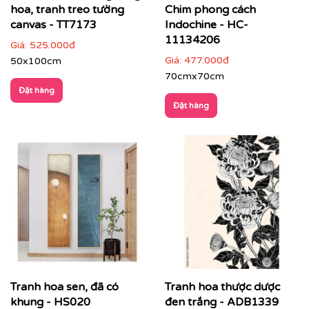
hoa, tranh treo tường
Chim phong cách
canvas - TT7173
Indochine - HC-
11134206
Giá:
525.000đ
Giá:
477.000đ
50x100cm
70cmx70cm
Đặt hàng
Đặt hàng
Tranh hoa sen, đã có
Tranh hoa thược dược
khung - HS020
đen trắng - ADB1339