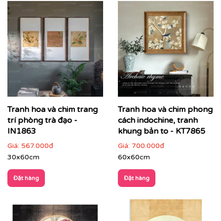
Tranh hoa và chim trang
Tranh hoa và chim phong
trí phòng trà đạo -
cách indochine, tranh
IN1863
khung bản to - KT7865
Giá:
567.000đ
Giá:
700.000đ
30x60cm
60x60cm
Đặt hàng
Đặt hàng
ĐIỂM ĐẶC TRƯNG CỦA TRANH INDOCHINE
Tông màu trầm ấm
: Be, nâu, vàng nghệ, xám