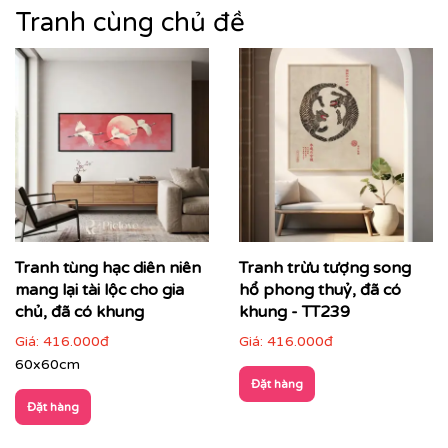
trang trí – mà còn là biểu tượng của gu thẩm mỹ tinh
Tranh cùng chủ đề
tế, sự hoài cổ nhưng vẫn sang trọng hiện đại.
Tranh tùng hạc diên niên
Tranh trừu tượng song
mang lại tài lộc cho gia
hổ phong thuỷ, đã có
chủ, đã có khung
khung - TT239
Giá:
416.000đ
Giá:
416.000đ
60x60cm
Đặt hàng
Đặt hàng