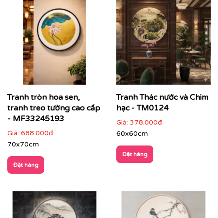
Tranh tròn hoa sen,
Tranh Thác nước và Chim
tranh treo tường cao cấp
hạc - TM0124
Tranh tròn tràn viền do Printek sản xuất
- MF33245193
Giá:
378.000đ
Giá:
688.000đ
60x60cm
70x70cm
Đặt hàng
Đặt hàng