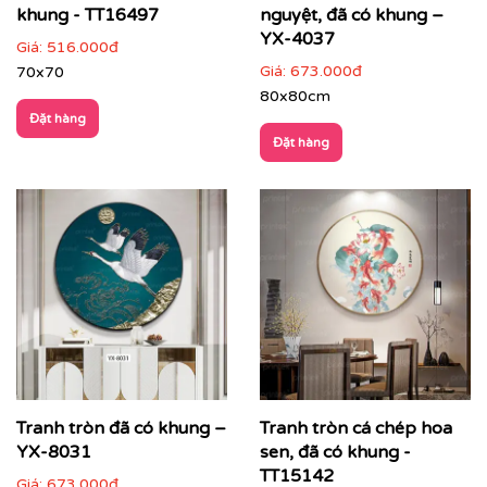
khung - TT16497
nguyệt, đã có khung –
YX-4037
Giá:
516.000đ
Giá:
673.000đ
70x70
80x80cm
Đặt hàng
Đặt hàng
Tranh tròn đã có khung –
Tranh tròn cá chép hoa
YX-8031
sen, đã có khung -
TT15142
Giá:
673.000đ