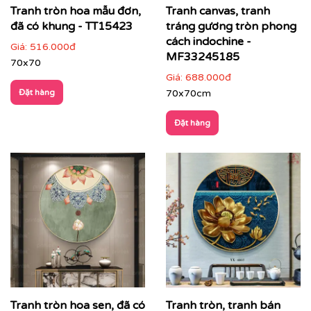
Tranh tròn hoa mẫu đơn,
Tranh canvas, tranh
đã có khung - TT15423
tráng gương tròn phong
cách indochine -
Giá:
516.000đ
MF33245185
70x70
Giá:
688.000đ
Đặt hàng
70x70cm
Đặt hàng
Tranh tròn hoa sen, đã có
Tranh tròn, tranh bán