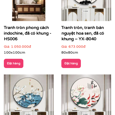
Tranh tròn phong cách
Tranh tròn, tranh bán
indochine, đã có khung -
nguyệt hoa sen, đã có
HS006
khung – YX-8040
Giá:
1.050.000đ
Giá:
673.000đ
100x100cm
80x80cm
Printek còn hỗ trợ tư vấn miễn phí để giúp bạn chọn
được bức tranh phù hợp nhất với không gian và sở
Đặt hàng
Đặt hàng
thích của mình. Đặc biệt, chúng tôi còn cung cấp dịch
vụ vận chuyển trên toàn quốc, giúp bạn tiết kiệm thời
gian và công sức.