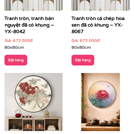
Tranh tròn, tranh bán
Tranh tròn cá chép hoa
nguyệt đã có khung –
sen đã có khung – YX-
YX-8042
8067
Giá:
673.000đ
Giá:
673.000đ
Printek thi công tranh cho khách hàng
80x80cm
80x80cm
Quý khách có nhu cầu:
Đặt hàng
Đặt hàng
⇨
Tìm mẫu tranh
đẹp theo chủ đề
⇨
Tư vấn in tranh theo yêu cầu
⇨
In tranh dán tường
theo nhiều kích thước
Quý khách vui lòng nhấn
vào đây
để gặp nhân viên tư
vấn hoặc SĐT
037 722 1985
để nhân viên tư vấn gửi
mẫu theo yêu cầu của quý khách.
Tư vấn thi công & chọn mẫu