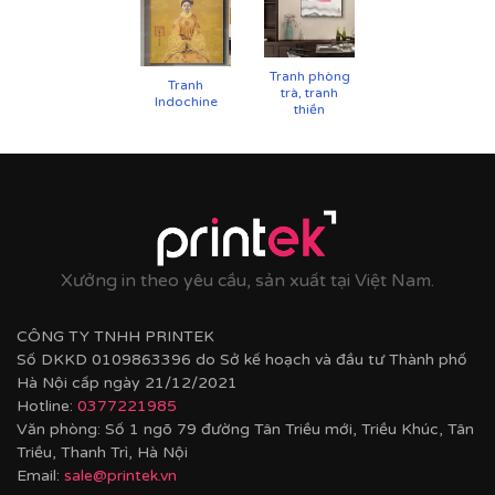
Tranh phòng
Tranh
trà, tranh
Indochine
thiền
Xưởng in theo yêu cầu, sản xuất tại Việt Nam.
CÔNG TY TNHH PRINTEK
Số DKKD 0109863396 do Sở kế hoạch và đầu tư Thành phố
Hà Nội cấp ngày 21/12/2021
Hotline:
0377221985
Văn phòng: Số 1 ngõ 79 đường Tân Triều mới, Triều Khúc, Tân
Triều, Thanh Trì, Hà Nội
Email:
sale@printek.vn