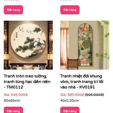
Đặt hàng
Đặt hàng
Tranh tròn treo tường,
Tranh nhiệt đới khung
tranh tùng hạc diên niên
vòm, tranh trang trí lối
- TM0112
vào nhà - KV0191
Giá:
545.000đ
Giá:
985.000đ
(505.000đ)
60x60cm
40x120cm
Đặt hàng
Đặt hàng