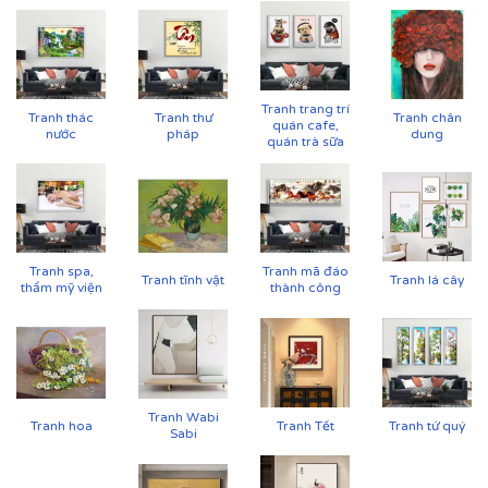
Tranh trang trí
Tranh thác
Tranh thư
Tranh chân
quán cafe,
nước
pháp
dung
quán trà sữa
Tranh spa,
Tranh mã đáo
Tranh tĩnh vật
Tranh lá cây
thẩm mỹ viện
thành công
Tranh Wabi
Tranh hoa
Tranh Tết
Tranh tứ quý
Sabi