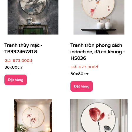
Tranh tròn có khung do Printek sản xuất
Tranh thủy mặc -
Tranh tròn phong cách
TB332457818
indochine, đã có khung -
HS036
Giá:
673.000đ
Giá:
673.000đ
80x80cm
80x80cm
Đặt hàng
Đặt hàng
Khung nhựa composite màu đen, vàng và bạc