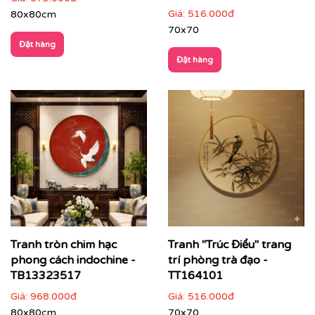
Giá:
516.000đ
80x80cm
70x70
Đặt hàng
Đặt hàng
Tranh tròn chim hạc
Tranh "Trúc Điểu" trang
phong cách indochine -
trí phòng trà đạo -
TB13323517
TT164101
Giá:
968.000đ
Giá:
516.000đ
80x80cm
70x70