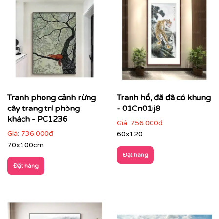
Tranh phong cảnh rừng
Tranh hổ, đã đã có khung
cây trang trí phòng
- 01Cn01ij8
khách - PC1236
Giá:
756.000đ
Giá:
736.000đ
60x120
70x100cm
Đặt hàng
Đặt hàng
Điểm đặc trưng của tranh phong cảnh
Hình ảnh gần gũi, dễ cảm nhận
: thiên nhiên, cảnh
sắc quen thuộc, phù hợp nhiều đối tượng khách