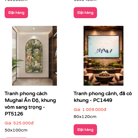
Nhà hàng – khách sạn – resort
: tăng trải nghiệm
không gian, tạo dấu ấn thẩm mỹ cho khách hàng
Đặt hàng
Đặt hàng
Tranh phong cách
Tranh phong cảnh, đã có
Mughal Ấn Độ, khung
khung - PC1449
vòm sang trọng -
Giá:
1.009.000đ
PT5126
80x120cm
Giá:
525.000đ
50x100cm
Đặt hàng