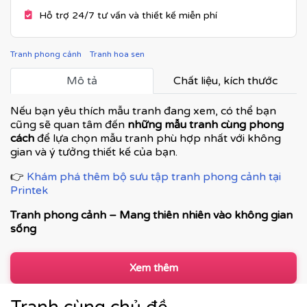
Hỗ trợ 24/7 tư vấn và thiết kế miễn phí
Tranh phong cảnh
Tranh hoa sen
Mô tả
Chất liệu, kích thước
Nếu bạn yêu thích mẫu tranh đang xem, có thể bạn
cũng sẽ quan tâm đến
những mẫu tranh cùng phong
cách
để lựa chọn mẫu tranh phù hợp nhất với không
gian và ý tưởng thiết kế của bạn.
👉
Khám phá thêm bộ sưu tập tranh phong cảnh tại
Printek
Tranh phong cảnh – Mang thiên nhiên vào không gian
sống
Tranh phong cảnh là dòng tranh trang trí được ưa
chuộng nhờ khả năng tái hiện vẻ đẹp của thiên nhiên,
Xem thêm
tạo cảm giác thư thái, rộng mở và cân bằng cảm xúc. Từ
phong cảnh núi non, sông nước, làng quê đến cảnh