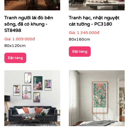
Tranh người lái đò bên
Tranh hạc, nhật nguyệt
sông, đã có khung -
cát tường - PC3180
ST8498
Giá:
1.345.000đ
Giá:
1.009.000đ
80x160cm
80x120cm
Đặt hàng
Đặt hàng
Phòng làm việc
: giúp thư giãn tinh thần, tăng cảm
hứng sáng tạo