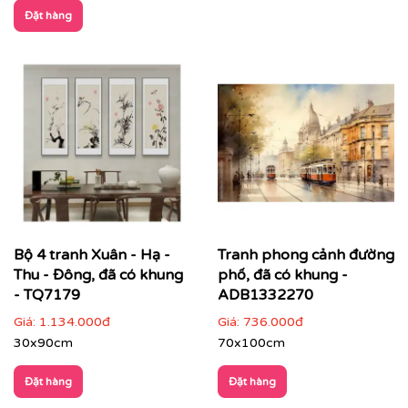
Đặt hàng
CHẤT LIỆU & CHẤT LƯỢNG TRANH PRINTEK
Tại
Printek
, mỗi bức tranh Indochine được sản xuất với
tiêu chuẩn cao:
✨
Chất liệu vải in cao cấp
Vải canvas dày dặn, bề mặt sần nhẹ, giữ màu tốt,
không lo bạc phai màu.
Tăng độ bám mực, cho hình ảnh sắc nét, sống
động.
Bộ 4 tranh Xuân - Hạ -
Tranh phong cảnh đường
Thu - Đông, đã có khung
phố, đã có khung -
- TQ7179
ADB1332270
Giá:
1.134.000đ
Giá:
736.000đ
30x90cm
70x100cm
Đặt hàng
Đặt hàng