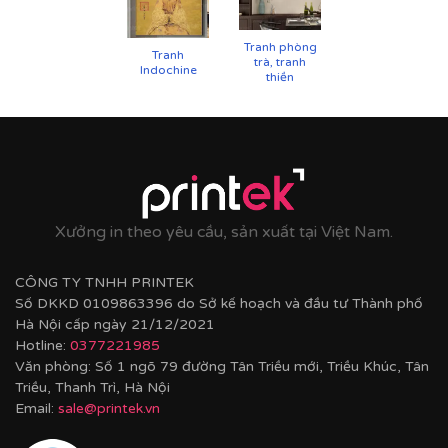
Hoàn thiện bằng khung bo viền chất liệu nhựa
composite cao cấp nâng tầm giá trị tranh.
Tranh phòng
Tranh
trà, tranh
Indochine
thiền
Xưởng in theo yêu cầu, sản xuất tại Việt Nam.
CÔNG TY TNHH PRINTEK
Số DKKD 0109863396 do Sở kế hoạch và đầu tư Thành phố
Hà Nội cấp ngày 21/12/2021
Hotline:
0377221985
Văn phòng: Số 1 ngõ 79 đường Tân Triều mới, Triều Khúc, Tân
Triều, Thanh Trì, Hà Nội
Email:
sale@printek.vn