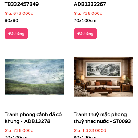
TB332457849
ADB1332267
Giá:
673.000đ
Giá:
736.000đ
80x80
70x100cm
Đặt hàng
Đặt hàng
Tranh phong cảnh đã có
Tranh thuỷ mặc phong
khung - ADB13278
thuỷ thác nước - ST0093
Giá:
736.000đ
Giá:
1.323.000đ
70x100cm
90x140cm