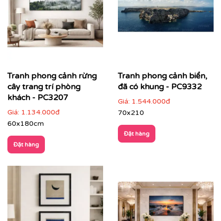
hàng
Màu sắc hài hoà
: dễ kết hợp với nhiều phong cách
nội thất, không gây rối mắt
Chiều sâu không gian
: tạo cảm giác thoáng đãng,
mở rộng diện tích thị giác
Giá trị phong thuỷ tích cực
: mang năng lượng an
Tranh phong cảnh rừng
Tranh phong cảnh biển,
yên, cân bằng và sinh khí cho không gian sống
cây trang trí phòng
đã có khung - PC9332
khách - PC3207
Giá:
1.544.000đ
Giá:
1.134.000đ
70x210
60x180cm
Đặt hàng
Đặt hàng