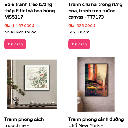
Bộ 6 tranh treo tường
Tranh chú nai trong rừng
tháp Eiffel và hoa hồng –
hoa, tranh treo tường
MS5117
canvas - TT7173
Giá:
1.167.000đ
Giá:
525.000đ
Nhiều kích thước
50x100cm
Đặt hàng
Đặt hàng
Tranh phong cách
Tranh phong cảnh đường
Phòng ngủ
: chọn tranh phong cảnh nhẹ nhàng,
Indochine -
phố New York -
gam màu dịu để tạo sự thư thái