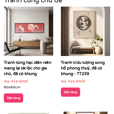
Tranh cùng chủ đề
thiên nhiên trừu tượng, mỗi bức tranh không chỉ làm
đẹp không gian mà còn góp phần nâng tầm thẩm mỹ
tổng thể.
Tranh tùng hạc diên niên
Tranh trừu tượng song
mang lại tài lộc cho gia
hổ phong thuỷ, đã có
chủ, đã có khung
khung - TT239
Giá:
416.000đ
Giá:
416.000đ
60x60cm
Đặt hàng
Đặt hàng