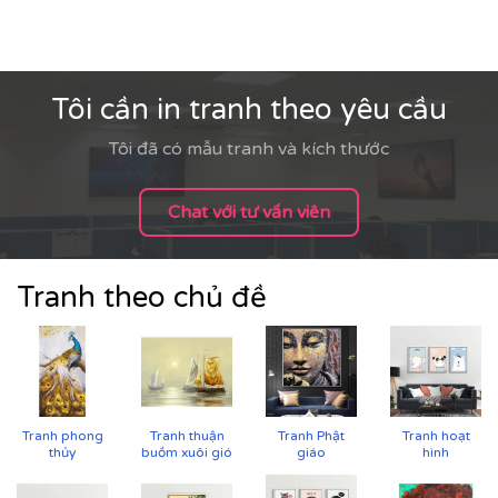
Tôi cần in tranh theo yêu cầu
Tôi đã có mẫu tranh và kích thước
Chat với tư vấn viên
Tranh theo chủ đề
Cận cảnh tranh in trên chất liệu canvas công nghệ in
UV
Tranh phong
Tranh thuận
Tranh Phật
Tranh hoạt
thủy
buồm xuôi gió
giáo
hình