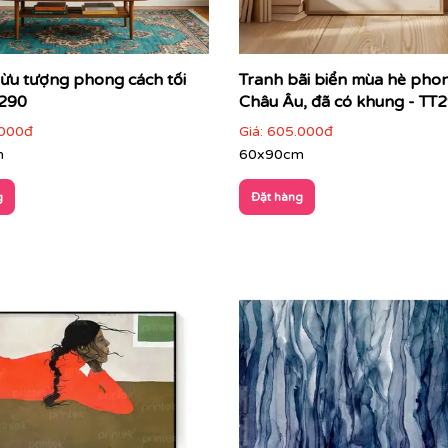
rừu tượng phong cách tối
Tranh bãi biển mùa hè pho
T290
Châu Âu, đã có khung - TT
000đ
Giá:
605.000đ
m
60x90cm
g
Đặt hàng