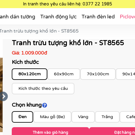
In tranh theo yêu cầu liên hệ: 0377 22 1985
anh dán tường
Tranh động lực
Tranh đèn led
Piclov
Tranh trừu tượng khổ lớn - ST8565
Tranh trừu tượng khổ lớn - ST8565
Giá:
1.009.000đ
Kích thước
80x120cm
60x90cm
70x100cm
90x1
Kích thước theo yêu cầu
Chọn khung
Click để xem màu khung
Đen
Màu gỗ (Be)
Vàng
Trắng
Caf
Thêm vào giỏ hàng
Đặt hàng 