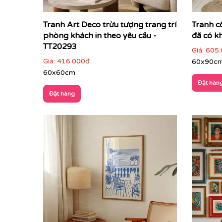
Tranh Art Deco trừu tượng trang trí
Tranh c
phòng khách in theo yêu cầu -
đã có k
TT20293
Giá:
605.
Giá:
416.000đ
60x90c
60x60cm
Đặt hàn
Đặt hàng
Nếu bạn yêu thích mẫu tranh đang xem, có thể 
gian và ý tưởng thiết kế của bạn.
👉
Khám phá thêm bộ sưu tập tranh tranh trừu 
Tranh trừu tượng – ngôn ngữ cảm xúc cho không
Tranh trừu tượng
không mô tả thế giới theo hình
dòng tranh được ưa chuộng trong các không gia