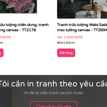
rừu tượng chân dung, tranh
Tranh trừu tượng Wabi Sabi
ờng canvas - TT2178
treo tường canvas - TT269
9.000đ
Giá:
1.009.000đ
cm
80x120cm
g
Đặt hàng
Tôi cần in tranh theo yêu cầ
Tôi đã có mẫu tranh và kích thước
Chat với tư vấn viên