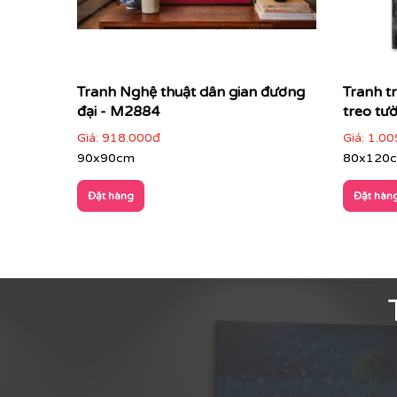
Tranh Nghệ thuật dân gian đương
Tranh t
đại - M2884
treo tư
Giá:
918.000đ
Giá:
1.00
90x90cm
80x120
Đặt hàng
Đặt hàn