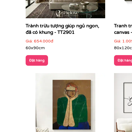
Trành trừu tượng giúp ngủ ngon,
Tranh t
đã có khung - TT2901
canvas 
Giá:
654.000đ
Giá:
1.00
60x90cm
80x120
Đặt hàng
Đặt hàn
Điểm đặc trưng của tranh trừu tượng
Tự do trong hình thức
: không bị giới hạn b