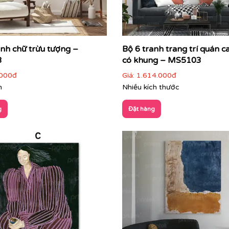
nhìn ngay từ cái nhìn đầu tiên
cục, kích thước
anh chữ trừu tượng –
Bộ 6 tranh trang trí quán ca
heo cách riêng
3
có khung – MS5103
000đ
Giá:
1.614.000đ
m
Nhiều kích thước
g
Đặt hàng