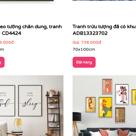
reo tường chân dung, tranh
Tranh trừu tượng đã có khu
- CD4424
ADB13323702
9.000đ
Giá:
736.000đ
cm
70x100cm
g
Đặt hàng
ởi quy tắc mô tả