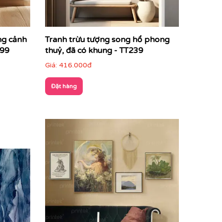
ng cảnh
Tranh trừu tượng song hổ phong
299
thuỷ, đã có khung - TT239
Giá:
416.000đ
Đặt hàng