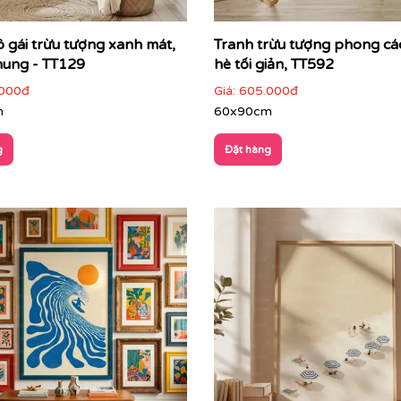
ô gái trừu tượng xanh mát,
Tranh trừu tượng phong c
hung - TT129
hè tối giản, TT592
000đ
Giá:
605.000đ
m
60x90cm
g
Đặt hàng
bạn cũng sẽ quan tâm tìm hiểu thêm về tranh
trừu tượng
để
tượng tại Printek
 gian hiện đại
 khối cụ thể, mà truyền tải cảm xúc, nhịp điệu và chiều sâu
n hiện đại, cao cấp – nơi nghệ thuật trở thành
tuyên ngôn