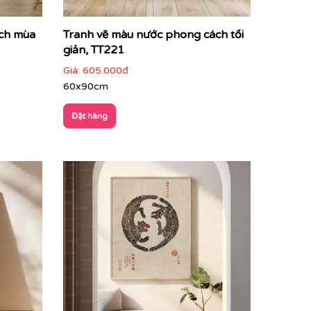
ách mùa
Tranh vẽ màu nước phong cách tối
giản, TT221
Giá:
605.000đ
60x90cm
Đặt hàng
 lựa chọn mẫu tranh phù hợp nhất với không
 thông qua màu sắc, đường nét và bố cục. Đây là
 thẩm mỹ
và cá tính của gia chủ hay thương hiệu.