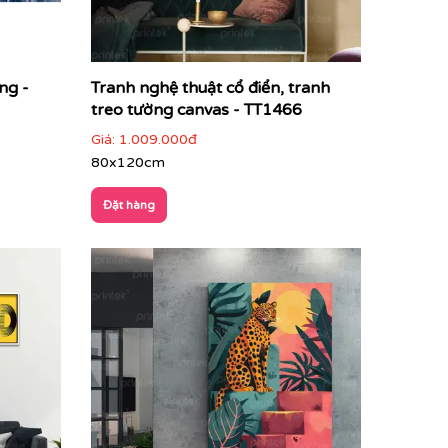
ng -
Tranh nghệ thuật cổ điển, tranh
treo tường canvas - TT1466
Giá:
1.009.000đ
80x120cm
Đặt hàng