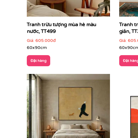
Tranh trừu tượng mùa hè màu
Tranh t
nước, TT499
giản, T
Giá:
605.000đ
Giá:
605.
60x90cm
60x90c
Đặt hàng
Đặt hàn