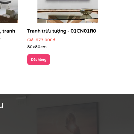
, tranh
Tranh trừu tượng - 01CN01R0
4
Giá:
673.000đ
80x80cm
Đặt hàng
u