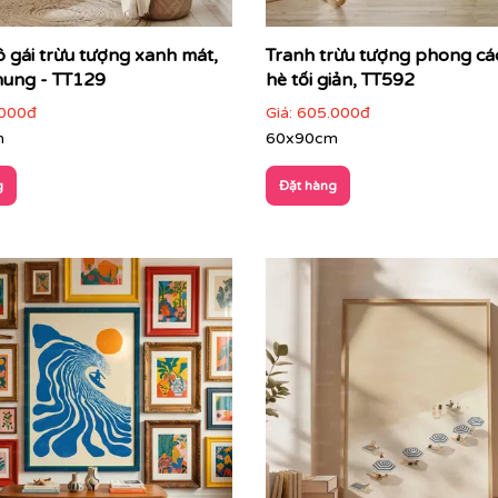
ô gái trừu tượng xanh mát,
Tranh trừu tượng phong c
hung - TT129
hè tối giản, TT592
000đ
Giá:
605.000đ
m
60x90cm
g
Đặt hàng