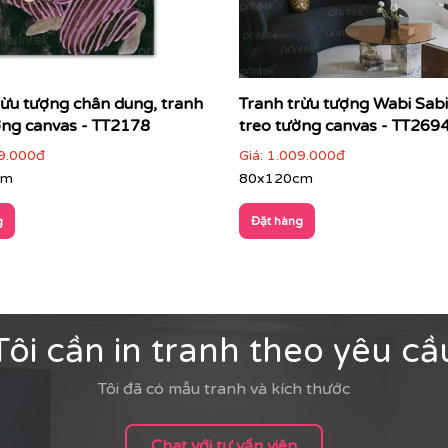
rừu tượng chân dung, tranh
Tranh trừu tượng Wabi Sabi
ờng canvas - TT2178
treo tường canvas - TT269
9.000đ
Giá:
1.009.000đ
cm
80x120cm
g
Đặt hàng
Tôi cần in tranh theo yêu cầ
Tôi đã có mẫu tranh và kích thước
Chat với tư vấn viên