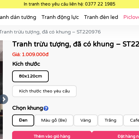
In tranh theo yêu cầu liên hệ: 0377 22 1985
anh dán tường
Tranh động lực
Tranh đèn led
Piclov
Tranh trừu tượng, đã có khung – ST220976
Tranh trừu tượng, đã có khung – ST2
Giá:
1.009.000đ
Kích thước
80x120cm
Kích thước theo yêu cầu
Chọn khung
Click để xem màu khung
Đen
Màu gỗ (Be)
Vàng
Trắng
Caf
Thêm vào giỏ hàng
Đặt hàng 