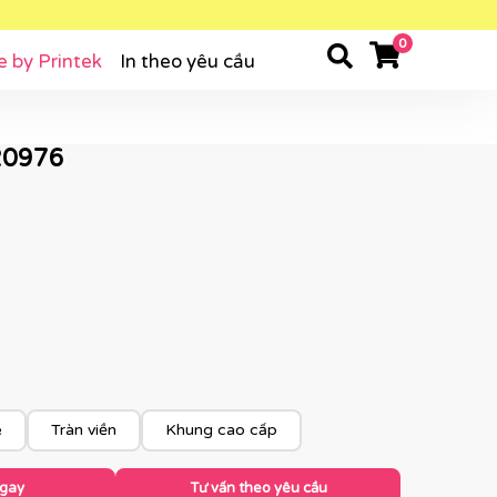
0
e by Printek
In theo yêu cầu
20976
e
Tràn viền
Khung cao cấp
ngay
Tư vấn theo yêu cầu