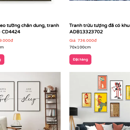
reo tường chân dung, tranh
Tranh trừu tượng đã có khu
- CD4424
ADB13323702
9.000đ
Giá:
736.000đ
cm
70x100cm
g
Đặt hàng