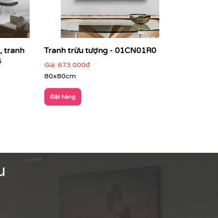
, tranh
Tranh trừu tượng - 01CN01R0
4
Giá:
673.000đ
80x80cm
Đặt hàng
u