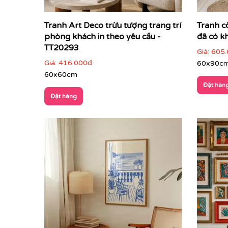
Tranh Art Deco trừu tượng trang trí
Tranh c
phòng khách in theo yêu cầu -
đã có k
TT20293
Giá:
605.
Giá:
416.000đ
60x90c
60x60cm
Đặt hàn
Đặt hàng