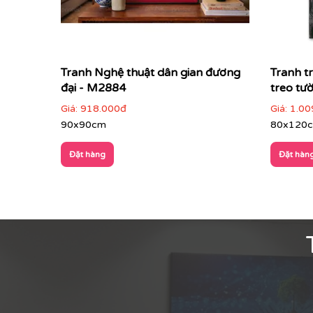
Tranh Nghệ thuật dân gian đương
Tranh t
đại - M2884
treo tư
Giá:
918.000đ
Giá:
1.00
90x90cm
80x120
Đặt hàng
Đặt hàn