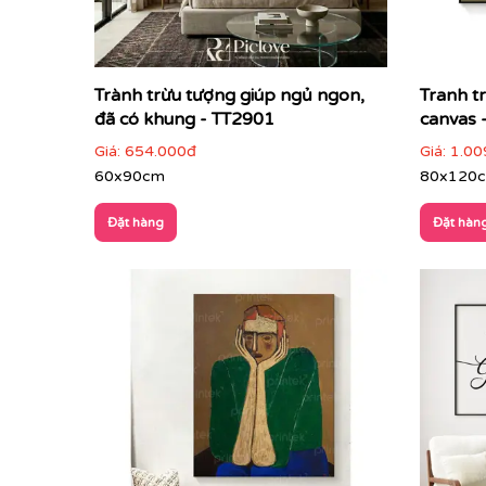
Trành trừu tượng giúp ngủ ngon,
Tranh t
đã có khung - TT2901
canvas 
Giá:
654.000đ
Giá:
1.00
60x90cm
80x120
Đặt hàng
Đặt hàn