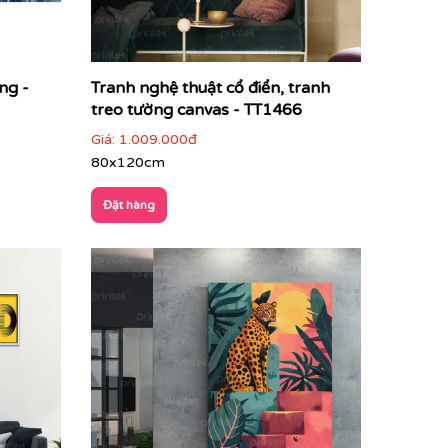
ng -
Tranh nghệ thuật cổ điển, tranh
treo tường canvas - TT1466
Giá:
1.009.000đ
80x120cm
Đặt hàng