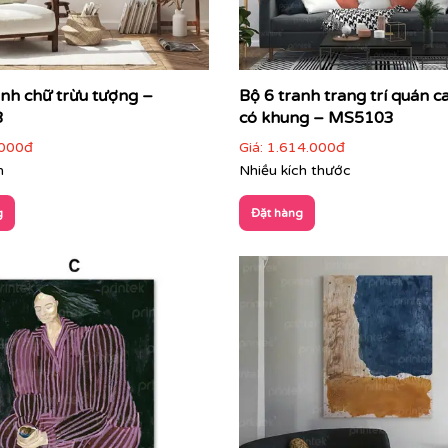
anh chữ trừu tượng –
Bộ 6 tranh trang trí quán ca
g gian
3
có khung – MS5103
ông gian:
000đ
Giá:
1.614.000đ
m
Nhiều kích thước
m điểm nhấn trung tâm
g
Đặt hàng