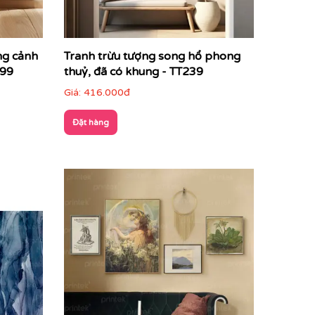
ng cảnh
Tranh trừu tượng song hổ phong
299
thuỷ, đã có khung - TT239
Giá:
416.000đ
Đặt hàng