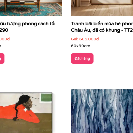
ởi quy tắc mô tả
nhìn ngay từ cái nhìn đầu tiên
rừu tượng phong cách tối
Tranh bãi biển mùa hè pho
T290
Châu Âu, đã có khung - TT
cục, kích thước
000đ
Giá:
605.000đ
heo cách riêng
m
60x90cm
g
Đặt hàng