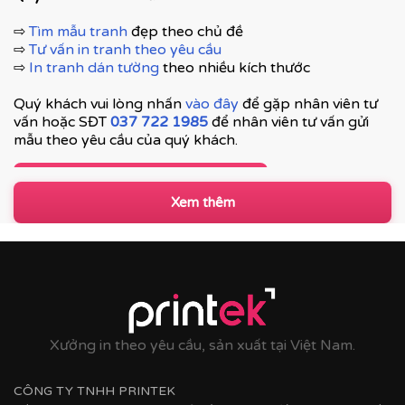
⇨
Tìm mẫu tranh
đẹp theo chủ đề
⇨
Tư vấn in tranh theo yêu cầu
⇨
In tranh dán tường
theo nhiều kích thước
Quý khách vui lòng nhấn
vào đây
để gặp nhân viên tư
vấn hoặc SĐT
037 722 1985
để nhân viên tư vấn gửi
mẫu theo yêu cầu của quý khách.
Tư vấn thi công & chọn mẫu
Xem thêm
Xưởng in theo yêu cầu, sản xuất tại Việt Nam.
CÔNG TY TNHH PRINTEK