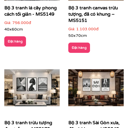
Bộ 3 tranh lá cây phong
Bộ 3 tranh canvas trừu
cách tối giản - MS5149
tượng, đã có khung –
MS5151
Giá:
756.000đ
Giá:
1.103.000đ
40x60cm
50x70cm
Đặt hàng
Đặt hàng
Với công nghệ in hiện đại, chúng tôi đảm bảo tái tạo lại
từng chi tiết nhỏ nhất của bức tranh, mang đến cho
bạn một sản phẩm hoàn hảo.
Bộ 3 tranh trừu tượng
Bộ 3 tranh Sài Gòn xưa,