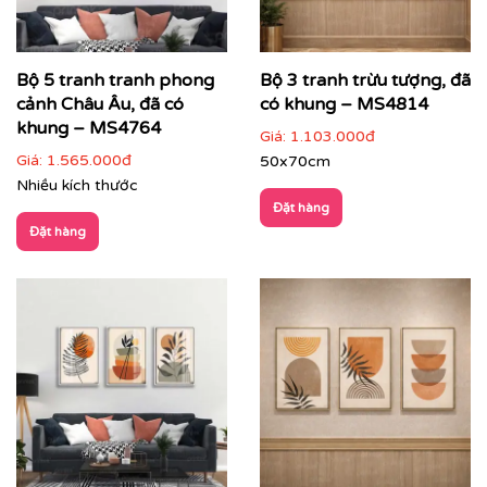
Bộ 5 tranh tranh phong
Bộ 3 tranh trừu tượng, đã
cảnh Châu Âu, đã có
có khung – MS4814
khung – MS4764
Giá:
1.103.000đ
Giá:
1.565.000đ
50x70cm
Nhiều kích thước
Đặt hàng
Đặt hàng