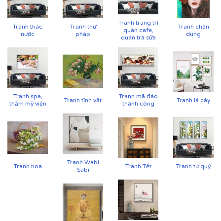
Tranh trang trí
Tranh thác
Tranh thư
Tranh chân
quán cafe,
nước
pháp
dung
quán trà sữa
Tranh spa,
Tranh mã đáo
Tranh tĩnh vật
Tranh lá cây
thẩm mỹ viện
thành công
Tranh Wabi
Tranh hoa
Tranh Tết
Tranh tứ quý
Sabi