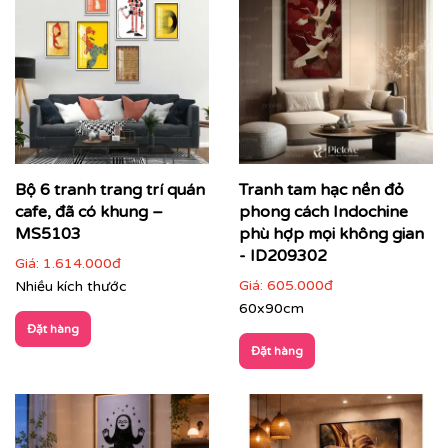
Bộ 6 tranh trang trí quán
Tranh tam hạc nền đỏ
cafe, đã có khung –
phong cách Indochine
MS5103
phù hợp mọi không gian
- ID209302
Giá:
1.614.000đ
Giá:
605.000đ
Nhiều kích thước
60x90cm
Đặt hàng
Đặt hàng