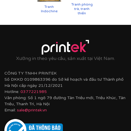
Tranh phòng
Tranh
trà, tranh
Indochine
thiền
Xưởng in theo yêu cầu, sản xuất tại Việt Nam.
CÔNG TY TNHH PRINTEK
Số DKKD 0109863396 do Sở kế hoạch và đầu tư Thành phố
Hà Nội cấp ngày 21/12/2021
Hotline:
0377221985
Văn phòng: Số 1 ngõ 79 đường Tân Triều mới, Triều Khúc, Tân
Triều, Thanh Trì, Hà Nội
Email:
sale@printek.vn