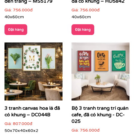
đen trắng – MS5179
đã có khung – HD5842
Giá:
756.000đ
Giá:
756.000đ
40x60cm
40x60cm
Đặt hàng
Đặt hàng
Printek còn hỗ trợ tư vấn miễn phí để giúp bạn chọn
được bức tranh phù hợp nhất với không gian và sở
thích của mình. Đặc biệt, chúng tôi còn cung cấp dịch
vụ vận chuyển trên toàn quốc, giúp bạn tiết kiệm thời
gian và công sức.
3 tranh canvas hoa lá đã
Bộ 3 tranh trang trí quán
có khung – DC044B
cafe, đã có khung - DC-
025
Giá:
807.000đ
Giá:
756.000đ
50x70x40x60x2