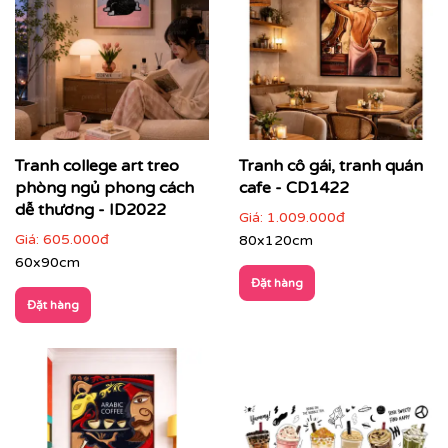
Tranh college art treo
Tranh cô gái, tranh quán
phòng ngủ phong cách
cafe - CD1422
dễ thương - ID2022
Giá:
1.009.000đ
Giá:
605.000đ
80x120cm
60x90cm
Đặt hàng
Đặt hàng