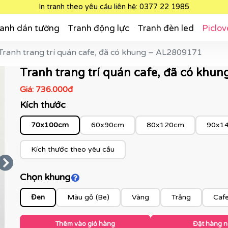
In tranh theo yêu cầu liên hệ: 0377 22 1985
anh dán tường
Tranh động lực
Tranh đèn led
Piclov
Tranh trang trí quán cafe, đã có khung – AL2809171
Tranh trang trí quán cafe, đã có kh
Giá:
736.000đ
Kích thước
70x100cm
60x90cm
80x120cm
90x1
Kích thước theo yêu cầu
Chọn khung
Click để xem màu khung
Đen
Màu gỗ (Be)
Vàng
Trắng
Caf
Thêm vào giỏ hàng
Đặt hàng 