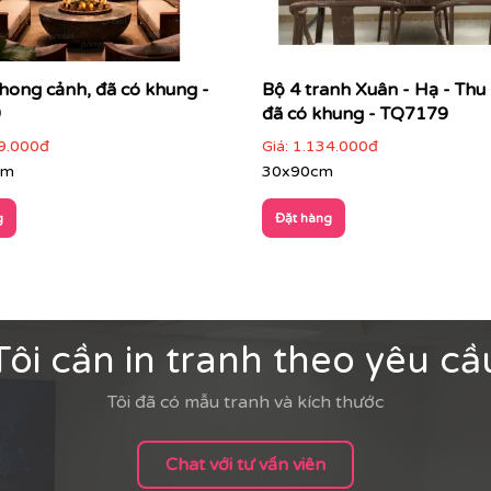
hong cảnh, đã có khung -
Bộ 4 tranh Xuân - Hạ - Thu
9
đã có khung - TQ7179
9.000đ
Giá:
1.134.000đ
cm
30x90cm
g
Đặt hàng
Tôi cần in tranh theo yêu cầ
Tôi đã có mẫu tranh và kích thước
Chat với tư vấn viên