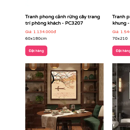
Tranh phong cảnh rừng cây trang
Tranh p
trí phòng khách - PC3207
khung 
Giá:
1.134.000đ
Giá:
1.54
60x180cm
70x210
Đặt hàng
Đặt hàn