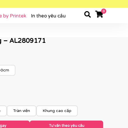
0
e by Printek
In theo yêu cầu
ung – AL2809171
40cm
e
Tràn viền
Khung cao cấp
ngay
Tư vấn theo yêu cầu