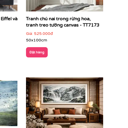
Eiffel và
Tranh chú nai trong rừng hoa,
tranh treo tường canvas - TT7173
Giá:
525.000đ
ng
50x100cm
Đặt hàng