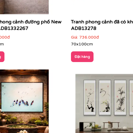
phong cảnh đường phố New
Tranh phong cảnh đã có kh
 ADB1332267
ADB13278
000đ
Giá:
736.000đ
cm
70x100cm
g
Đặt hàng