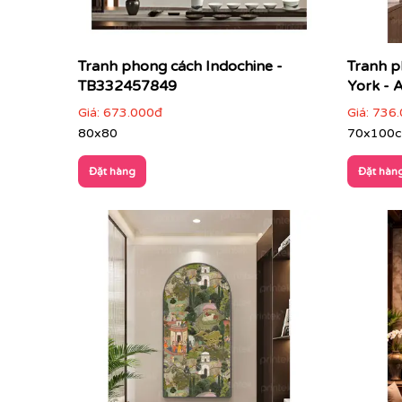
Tranh phong cách Indochine -
Tranh 
TB332457849
York -
Giá:
673.000đ
Giá:
736.
80x80
70x100
Đặt hàng
Đặt hàn