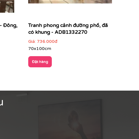
 - Đông,
Tranh phong cảnh đường phố, đã
có khung - ADB1332270
Giá:
736.000đ
70x100cm
Đặt hàng
u