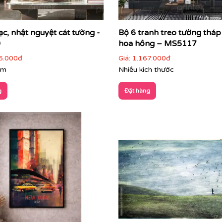
ạc, nhật nguyệt cát tường -
Bộ 6 tranh treo tường tháp 
0
hoa hồng – MS5117
5.000đ
Giá:
1.167.000đ
ên, cảnh sắc quen thuộc, phù hợp nhiều đối tượng khách hà
cm
Nhiều kích thước
ng cách nội thất, không gây rối mắt
g
Đặt hàng
 đãng, mở rộng diện tích thị giác
ng an yên, cân bằng và sinh khí cho không gian sống