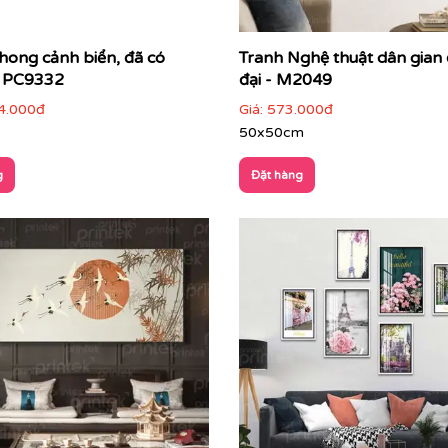
hong cảnh biển, đã có
Tranh Nghệ thuật dân gian
- PC9332
đại - M2049
4.000đ
Giá:
573.000đ
50x50cm
g
Đặt hàng