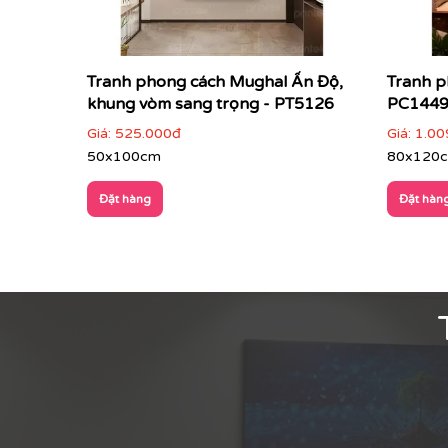
Tranh phong cách Mughal Ấn Độ,
Tranh p
khung vòm sang trọng - PT5126
PC144
Giá:
525.000đ
Giá:
1.00
50x100cm
80x120
Đặt hàng
Đặt hàn