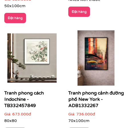
50x100cm
Đặt hàng
Đặt hàng
Phòng ngủ
: chọn tranh phong cảnh nhẹ nhàng,
gam màu dịu để tạo sự thư thái
Tranh phong cách
Tranh phong cảnh đường
Indochine -
phố New York -
TB332457849
ADB1332267
Giá:
673.000đ
Giá:
736.000đ
80x80
70x100cm