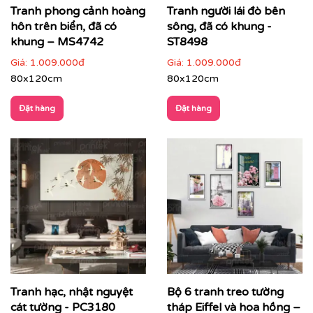
Tranh phong cảnh hoàng
Tranh người lái đò bên
Tranh phong cảnh ruộng bậc thang do Printek sản
hôn trên biển, đã có
sông, đã có khung -
xuất
khung – MS4742
ST8498
Cách phối tranh phong cảnh với nội thất & không gian
Giá:
1.009.000đ
Giá:
1.009.000đ
Tranh phong cảnh phù hợp với nhiều không gian khác
80x120cm
80x120cm
nhau:
Đặt hàng
Đặt hàng
Phòng khách
: tranh khổ lớn làm điểm nhấn, tạo
cảm giác rộng và sang trọng
Tranh hạc, nhật nguyệt
Bộ 6 tranh treo tường
cát tường - PC3180
tháp Eiffel và hoa hồng –