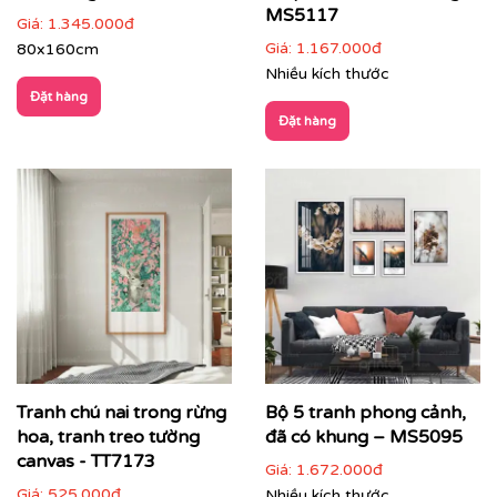
MS5117
Giá:
1.345.000đ
Giá:
1.167.000đ
80x160cm
Nhiều kích thước
Đặt hàng
Đặt hàng
Phòng làm việc
: giúp thư giãn tinh thần, tăng cảm
hứng sáng tạo
Tranh chú nai trong rừng
Bộ 5 tranh phong cảnh,
hoa, tranh treo tường
đã có khung – MS5095
canvas - TT7173
Giá:
1.672.000đ
Giá:
525.000đ
Nhiều kích thước