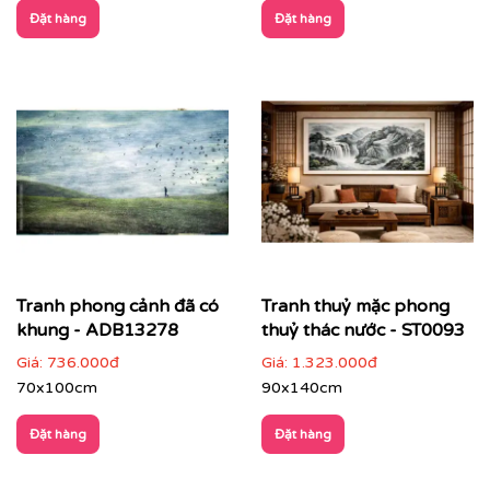
Đặt hàng
Đặt hàng
Tranh phong cảnh đã có
Tranh thuỷ mặc phong
Nhà hàng – khách sạn – resort
: tăng trải nghiệm
khung - ADB13278
thuỷ thác nước - ST0093
không gian, tạo dấu ấn thẩm mỹ cho khách hàng
Giá:
736.000đ
Giá:
1.323.000đ
70x100cm
90x140cm
Đặt hàng
Đặt hàng