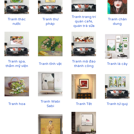
Vải canvas dày dặn, bề mặt sần nhẹ, giữ màu tốt,
không lo bạc phai màu.
Tranh trang trí
Tranh thác
Tranh thư
Tranh chân
Tăng độ bám mực, cho hình ảnh sắc nét, sống
quán cafe,
nước
pháp
dung
quán trà sữa
động.
Tranh spa,
Tranh mã đáo
Tranh tĩnh vật
Tranh lá cây
thẩm mỹ viện
thành công
Tranh Wabi
Tranh hoa
Tranh Tết
Tranh tứ quý
Sabi