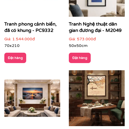
Tranh phong cảnh biển,
Tranh Nghệ thuật dân
đã có khung - PC9332
gian đương đại - M2049
Giá:
1.544.000đ
Giá:
573.000đ
70x210
50x50cm
Đặt hàng
Đặt hàng