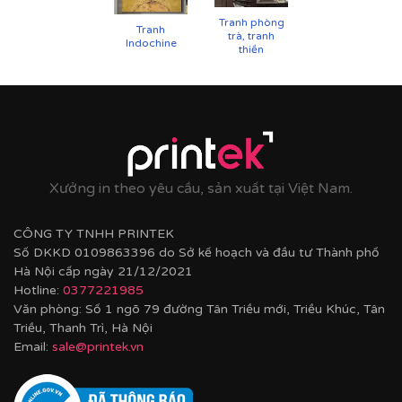
Tranh phòng
Tranh
trà, tranh
Indochine
thiền
Cận cảnh tranh in trên chất liệu canvas công nghệ in
UV
Xưởng in theo yêu cầu, sản xuất tại Việt Nam.
CÔNG TY TNHH PRINTEK
Số DKKD 0109863396 do Sở kế hoạch và đầu tư Thành phố
Hà Nội cấp ngày 21/12/2021
Hotline:
0377221985
Văn phòng: Số 1 ngõ 79 đường Tân Triều mới, Triều Khúc, Tân
Triều, Thanh Trì, Hà Nội
Email:
sale@printek.vn