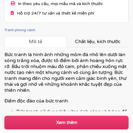
In theo yêu cầu, mọi mẫu mã và kích thước
Hỗ trợ 24/7 tư vấn và thiết kế miễn phí
Tranh phong cảnh
Mô tả
Chất liệu, kích thước
Bức tranh là hình ảnh những mỏm đá nhô lên dưới làn
sóng trắng xóa, được tô điểm bởi ánh hoàng hôn rực
rỡ. Bầu trời nhuộm màu đỏ cam, phản chiếu xuống mặt
nước tạo nên một khung cảnh vô cùng ấn tượng. Bức
tranh mang đến cho người xem cảm giác bình yên, thư
thái và gợi nhớ về những khoảnh khắc tuyệt đẹp của
thiên nhiên.
Điểm độc đáo của bức tranh:
Bức tranh sử dụng hiệu ứng ánh sáng và bóng đổ
để tạo nên chiều sâu và cảm giác huyền bí.
Xem thêm
Sự kết hợp hài hòa giữa màu sắc rực rỡ của bầu
trời hoàng hôn và màu xanh của biển tạo nên một