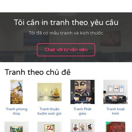
Tôi cần in tranh theo yêu cầu
Tôi đã có mẫu tranh và kích thước
Chat với tư vấn viên
Tranh theo chủ đề
CHẤT LIỆU & CHẤT LƯỢNG TRANH PRINTEK
Tại
Printek
, mỗi bức tranh Indochine được sản xuất với
Tranh phong
Tranh thuận
Tranh Phật
Tranh hoạt
thủy
buồm xuôi gió
giáo
hình
tiêu chuẩn cao:
✨
Chất liệu vải in cao cấp