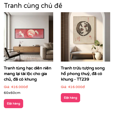
khung cảnh ấn tượng.
Tranh cùng chủ đề
Bức tranh mang đến cảm giác bình yên và thư
thái, giúp người xem giải tỏa căng thẳng.
Bức tranh này là một lựa chọn hoàn hảo cho những ai
yêu thích vẻ đẹp huyền bí và lãng mạn của thiên nhiên.
Tranh tùng hạc diên niên
Tranh trừu tượng song
mang lại tài lộc cho gia
hổ phong thuỷ, đã có
chủ, đã có khung
khung - TT239
Giá:
416.000đ
Giá:
416.000đ
60x60cm
Đặt hàng
Đặt hàng
Nếu bạn yêu thích mẫu tranh đang xem, có thể bạn