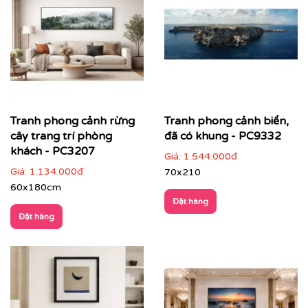
sắc quen thuộc, phù hợp nhiều đối tượng khách
hàng
Màu sắc hài hoà
: dễ kết hợp với nhiều phong cách
nội thất, không gây rối mắt
Chiều sâu không gian
: tạo cảm giác thoáng đãng,
mở rộng diện tích thị giác
Giá trị phong thuỷ tích cực
: mang năng lượng an
Tranh phong cảnh rừng
Tranh phong cảnh biển,
yên, cân bằng và sinh khí cho không gian sống
cây trang trí phòng
đã có khung - PC9332
khách - PC3207
Giá:
1.544.000đ
Giá:
1.134.000đ
70x210
60x180cm
Đặt hàng
Đặt hàng