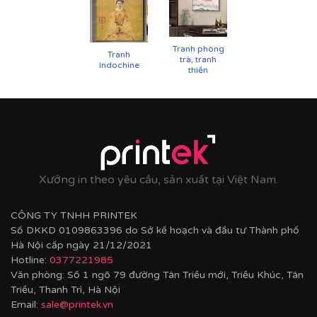
chống cong vênh, ẩm mốc.
Hoàn thiện bằng khung bo viền chất liệu nhựa
composite cao cấp nâng tầm giá trị tranh.
Tranh phòng
Tranh
trà, tranh
Indochine
thiền
Xưởng in theo yêu cầu, sản xuất tại Việt Nam.
CÔNG TY TNHH PRINTEK
Số DKKD 0109863396 do Sở kế hoạch và đầu tư Thành phố
Hà Nội cấp ngày 21/12/2021
Hotline:
0377221985
Văn phòng: Số 1 ngõ 79 đường Tân Triều mới, Triều Khúc, Tân
Triều, Thanh Trì, Hà Nội
Email:
sale@printek.vn