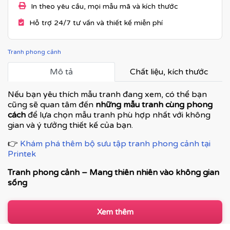
In theo yêu cầu, mọi mẫu mã và kích thước
Hỗ trợ 24/7 tư vấn và thiết kế miễn phí
Tranh phong cảnh
Mô tả
Chất liệu, kích thước
Nếu bạn yêu thích mẫu tranh đang xem, có thể bạn
cũng sẽ quan tâm đến
những mẫu tranh cùng phong
cách
để lựa chọn mẫu tranh phù hợp nhất với không
gian và ý tưởng thiết kế của bạn.
👉
Khám phá thêm bộ sưu tập tranh phong cảnh tại
Printek
Tranh phong cảnh – Mang thiên nhiên vào không gian
sống
Tranh phong cảnh là dòng tranh trang trí được ưa
chuộng nhờ khả năng tái hiện vẻ đẹp của thiên nhiên,
Xem thêm
tạo cảm giác thư thái, rộng mở và cân bằng cảm xúc. Từ