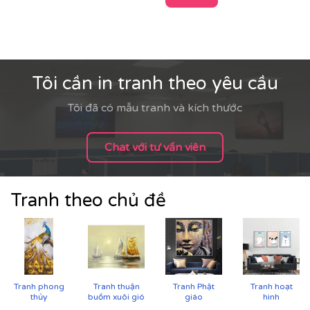
Tôi cần in tranh theo yêu cầu
Tôi đã có mẫu tranh và kích thước
Chat với tư vấn viên
Tranh theo chủ đề
Cận cảnh tranh in trên chất liệu canvas công nghệ in
UV
Tranh phong
Tranh thuận
Tranh Phật
Tranh hoạt
thủy
buồm xuôi gió
giáo
hình