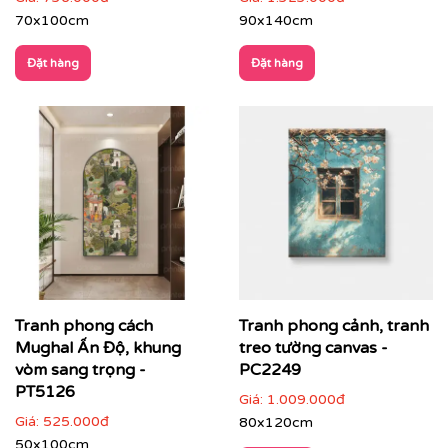
70x100cm
90x140cm
Nhà hàng – khách sạn – resort
: tăng trải nghiệm
không gian, tạo dấu ấn thẩm mỹ cho khách hàng
Đặt hàng
Đặt hàng
Tranh phong cách
Tranh phong cảnh, tranh
Mughal Ấn Độ, khung
treo tường canvas -
vòm sang trọng -
PC2249
PT5126
Giá:
1.009.000đ
Giá:
525.000đ
80x120cm
50x100cm