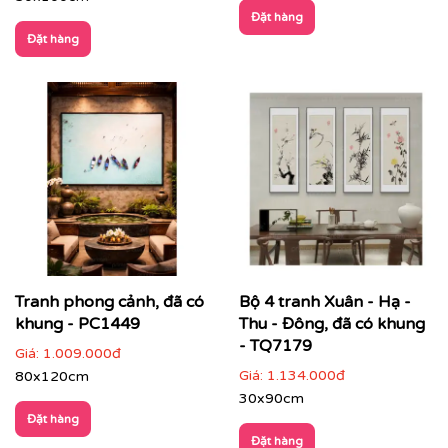
Đặt hàng
Đặt hàng
CHẤT LIỆU & CHẤT LƯỢNG TRANH PRINTEK
Tại
Printek
, mỗi bức tranh Indochine được sản xuất với
tiêu chuẩn cao:
✨
Chất liệu vải in cao cấp
Vải canvas dày dặn, bề mặt sần nhẹ, giữ màu tốt,
không lo bạc phai màu.
Tăng độ bám mực, cho hình ảnh sắc nét, sống
động.
Tranh phong cảnh, đã có
Bộ 4 tranh Xuân - Hạ -
khung - PC1449
Thu - Đông, đã có khung
- TQ7179
Giá:
1.009.000đ
Giá:
1.134.000đ
80x120cm
30x90cm
Đặt hàng
Đặt hàng