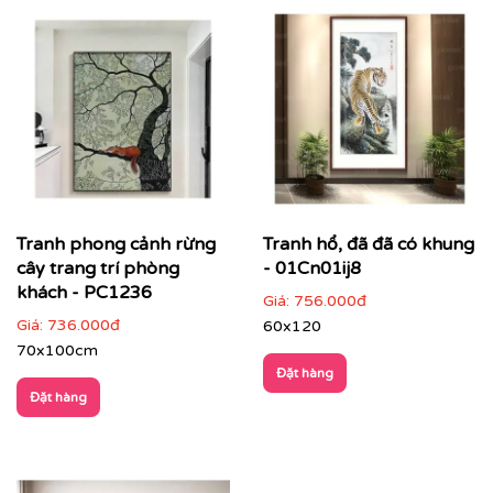
Tranh phong cảnh rừng
Tranh hổ, đã đã có khung
cây trang trí phòng
- 01Cn01ij8
khách - PC1236
Giá:
756.000đ
Giá:
736.000đ
60x120
70x100cm
Đặt hàng
Đặt hàng
Điểm đặc trưng của tranh phong cảnh
Hình ảnh gần gũi, dễ cảm nhận
: thiên nhiên, cảnh