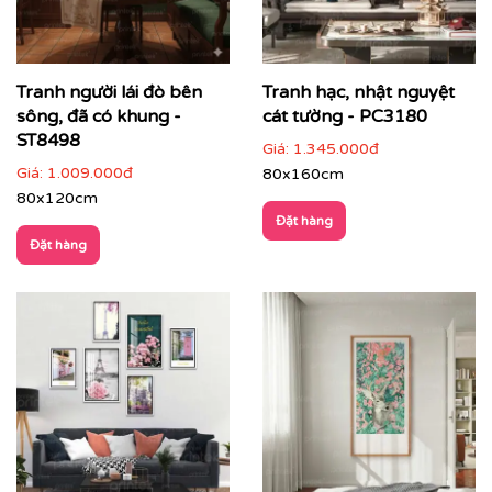
Tranh người lái đò bên
Tranh hạc, nhật nguyệt
sông, đã có khung -
cát tường - PC3180
ST8498
Giá:
1.345.000đ
Giá:
1.009.000đ
80x160cm
80x120cm
Đặt hàng
Đặt hàng
Phòng làm việc
: giúp thư giãn tinh thần, tăng cảm
hứng sáng tạo