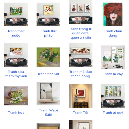
Tranh trang trí
Tranh thác
Tranh thư
Tranh chân
quán cafe,
nước
pháp
dung
quán trà sữa
Tranh spa,
Tranh mã đáo
Tranh tĩnh vật
Tranh lá cây
thẩm mỹ viện
thành công
Cận cảnh tranh in trên chất liệu canvas công nghệ in
UV
Tranh Wabi
✨
Chất liệu khung bền bỉ
Tranh hoa
Tranh Tết
Tranh tứ quý
Sabi
Tranh được căng lên khung thông đã qua xử lý