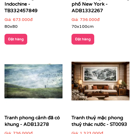
Phòng ngủ
: chọn tranh phong cảnh nhẹ nhàng,
Indochine -
phố New York -
gam màu dịu để tạo sự thư thái
TB332457849
ADB1332267
Giá:
673.000đ
Giá:
736.000đ
80x80
70x100cm
Đặt hàng
Đặt hàng
Tranh phong cảnh đã có
Tranh thuỷ mặc phong
khung - ADB13278
thuỷ thác nước - ST0093
Giá:
736.000đ
Giá:
1.323.000đ