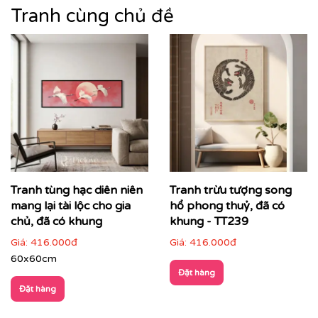
phong cảnh núi non, sông nước, làng quê đến cảnh
Tranh cùng chủ đề
thiên nhiên trừu tượng, mỗi bức tranh không chỉ làm
đẹp không gian mà còn góp phần nâng tầm thẩm mỹ
tổng thể.
Tranh tùng hạc diên niên
Tranh trừu tượng song
mang lại tài lộc cho gia
hổ phong thuỷ, đã có
chủ, đã có khung
khung - TT239
Giá:
416.000đ
Giá:
416.000đ
60x60cm
Đặt hàng
Đặt hàng